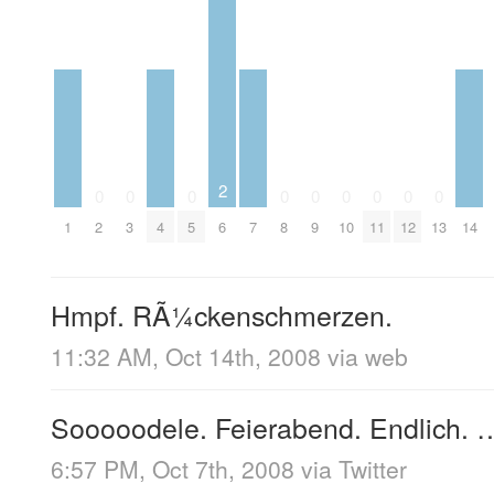
2
0
0
0
0
0
0
0
0
0
1
2
3
4
5
6
7
8
9
10
11
12
13
14
Hmpf. RÃ¼ckenschmerzen.
11:32 AM, Oct 14th, 2008
via web
Sooooodele. Feierabend. Endlich. 
6:57 PM, Oct 7th, 2008
via
Twitter