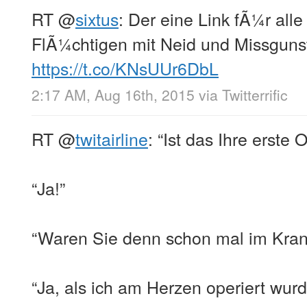
RT
@
sixtus
: Der eine Link fÃ¼r all
FlÃ¼chtigen mit Neid und Missguns
https://t.co/KNsUUr6DbL
2:17 AM, Aug 16th, 2015
via
Twitterrific
RT
@
twitairline
: “Ist das Ihre erste 
“Ja!”
“Waren Sie denn schon mal im Kra
“Ja, als ich am Herzen operiert wur