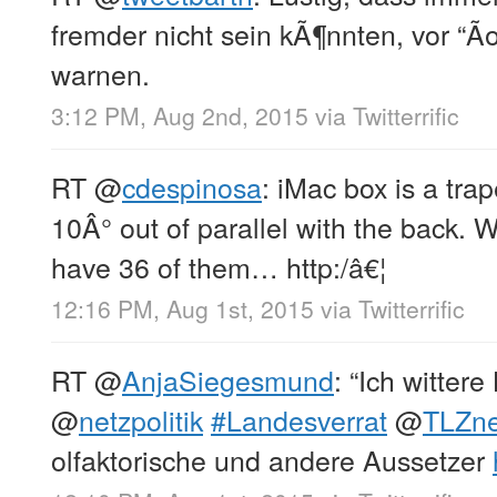
fremder nicht sein kÃ¶nnten, vor “
warnen.
3:12 PM, Aug 2nd, 2015
via
Twitterrific
RT
@
cdespinosa
: iMac box is a trap
10Â° out of parallel with the back. 
have 36 of them… http:/â€¦
12:16 PM, Aug 1st, 2015
via
Twitterrific
RT
@
AnjaSiegesmund
: “Ich witter
@
netzpolitik
#Landesverrat
@
TLZn
olfaktorische und andere Aussetzer