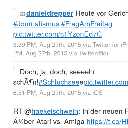
Heute vor Geric
danieldrepper
#Journalismus
#FragAmFreitag
pic.twitter.com/c1YzonEd7C
3:39 PM, Aug 27th, 2015
via
Twitter for i
PM, Aug 27th, 2015
via
Twitterrific
)
Doch, ja, doch, seeeehr
schÃ¶n!
#Schluchsee
e
pic.twitter.
6:51 PM, Aug 27th, 2015
via
iOS
RT
@
haekelschwein
: In der neuen
Ã¼ber Atari vs. Amiga
https://t.co