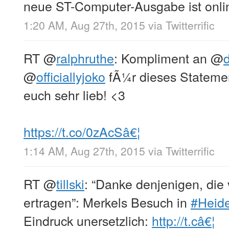
neue ST-Computer-Ausgabe ist onlin
1:20 AM, Aug 27th, 2015
via
Twitterrific
RT
@
ralphruthe
: Kompliment an
@
@
officiallyjoko
fÃ¼r dieses Stateme
euch sehr lieb! <3
https://t.co/0zAcSâ€¦
1:14 AM, Aug 27th, 2015
via
Twitterrific
RT
@
tillski
: “Danke denjenigen, die
ertragen”: Merkels Besuch in
#Heid
Eindruck unersetzlich:
http://t.câ€¦