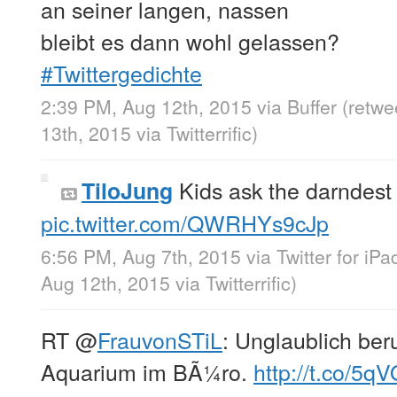
an seiner langen, nassen
bleibt es dann wohl gelassen?
#Twittergedichte
2:39 PM, Aug 12th, 2015
via
Buffer
(retwe
13th, 2015
via
Twitterrific
)
Kids ask the darndest
TiloJung
pic.twitter.com/QWRHYs9cJp
6:56 PM, Aug 7th, 2015
via
Twitter for iPa
Aug 12th, 2015
via
Twitterrific
)
RT
@
FrauvonSTiL
: Unglaublich ber
Aquarium im BÃ¼ro.
http://t.co/5