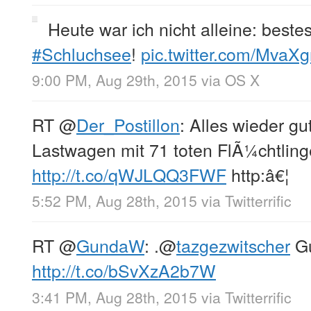
Heute war ich nicht alleine: beste
#Schluchsee
!
pic.twitter.com/MvaX
9:00 PM, Aug 29th, 2015
via
OS X
RT
@
Der_Postillon
: Alles wieder gu
Lastwagen mit 71 toten FlÃ¼chtlin
http://t.co/qWJLQQ3FWF
http:â€¦
5:52 PM, Aug 28th, 2015
via
Twitterrific
RT
@
GundaW
: .
@
tazgezwitscher
Gu
http://t.co/bSvXzA2b7W
3:41 PM, Aug 28th, 2015
via
Twitterrific