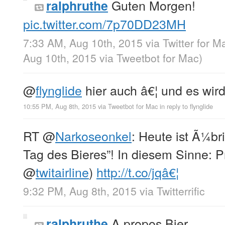
Guten Morgen!
ralphruthe
pic.twitter.com/7p70DD23MH
7:33 AM, Aug 10th, 2015
via
Twitter for M
Aug 10th, 2015
via
Tweetbot for Mac
)
@
flynglide
hier auch â€¦ und es wird
10:55 PM, Aug 8th, 2015
via
Tweetbot for Mac
in reply to flynglide
RT
@
Narkoseonkel
: Heute ist Ã¼br
Tag des Bieres”! In diesem Sinne: P
@
twitairline
)
http://t.co/jqâ€¦
9:32 PM, Aug 8th, 2015
via
Twitterrific
A propos Bier …
ralphruthe