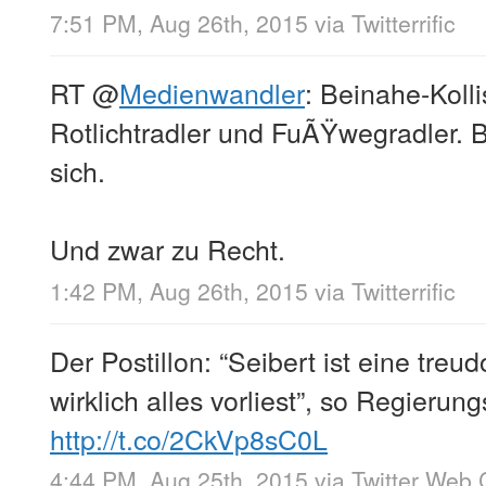
7:51 PM, Aug 26th, 2015
via
Twitterrific
RT
@
Medienwandler
: Beinahe-Koll
Rotlichtradler und FuÃŸwegradler. 
sich.
Und zwar zu Recht.
1:42 PM, Aug 26th, 2015
via
Twitterrific
Der Postillon: “Seibert ist eine tre
wirklich alles vorliest”, so Regierun
http://t.co/2CkVp8sC0L
4:44 PM, Aug 25th, 2015
via
Twitter Web 