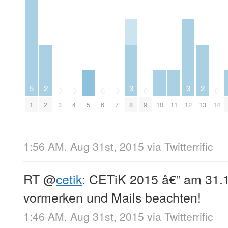
5
2
3
3
2
0
0
0
0
0
0
1
2
3
4
5
6
7
8
9
10
11
12
13
14
1:56 AM, Aug 31st, 2015
via
Twitterrific
RT
@
cetik
: CETiK 2015 â€” am 31.1
vormerken und Mails beachten!
1:46 AM, Aug 31st, 2015
via
Twitterrific