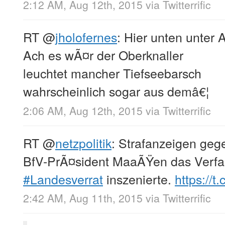
2:12 AM, Aug 12th, 2015
via
Twitterrific
RT
@
jholofernes
: Hier unten unter 
Ach es wÃ¤r der Oberknaller
leuchtet mancher Tiefseebarsch
wahrscheinlich sogar aus demâ€¦
2:06 AM, Aug 12th, 2015
via
Twitterrific
RT
@
netzpolitik
: Strafanzeigen geg
BfV-PrÃ¤sident MaaÃŸen das Verf
#Landesverrat
inszenierte.
https://t.
2:42 AM, Aug 11th, 2015
via
Twitterrific