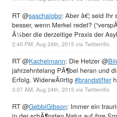
RT
@
saschalobo
: Aber â€¦ seid Ihr
besser, wenn Merkel redet? (“vers
Ã¼ber die derzeitige Praxis der Asylk
2:45 PM, Aug 24th, 2015
via
Twitterrific
RT
@
Kachelmann
: Die Hetzer
@
Bil
jahrzehntelang PÃ¶bel heran und di
Erfolg. WiderwÃ¤rtig
#brandstifter
h
3:07 AM, Aug 24th, 2015
via
Twitterrific
RT
@
GebbiGibson
: Immer ein traur
in der schÃ¶nsten Natur auf ihre Sm