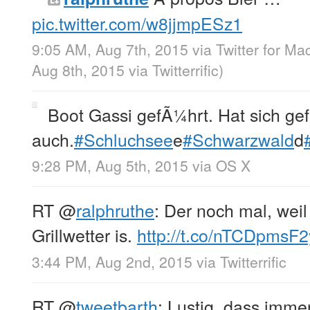
pic.twitter.com/w8jjmpESz1
9:05 AM, Aug 7th, 2015
via
Twitter for Ma
Aug 8th, 2015
via
Twitterrific
)
Boot Gassi gefÃ¼hrt. Hat sich gef
auch.
#Schluchsee
e
#Schwarzwald
d
9:28 PM, Aug 5th, 2015
via
OS X
RT
@
ralphruthe
: Der noch mal, wei
Grillwetter is.
http://t.co/nTCDpmsF2
3:44 PM, Aug 2nd, 2015
via
Twitterrific
RT
@
tweetbarth
: Lustig, dass immer