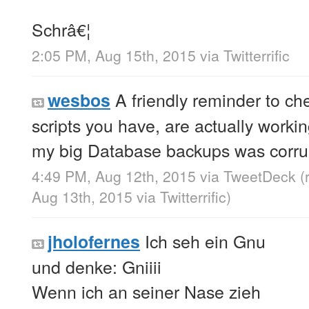
Schrâ€¦
2:05 PM, Aug 15th, 2015
via
Twitterrific
A friendly reminder to ch
wesbos
scripts you have, are actually workin
my big Database backups was corru
4:49 PM, Aug 12th, 2015
via
TweetDeck
(
Aug 13th, 2015
via
Twitterrific
)
Ich seh ein Gnu
jholofernes
und denke: Gniiii
Wenn ich an seiner Nase zieh