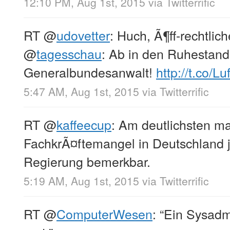
12:10 PM, Aug 1st, 2015
via
Twitterrific
RT
@
udovetter
: Huch, Ã¶ff-rechtlich
@
tagesschau
: Ab in den Ruhestand
Generalbundesanwalt!
http://t.co/
5:47 AM, Aug 1st, 2015
via
Twitterrific
RT
@
kaffeecup
: Am deutlichsten ma
FachkrÃ¤ftemangel in Deutschland j
Regierung bemerkbar.
5:19 AM, Aug 1st, 2015
via
Twitterrific
RT
@
ComputerWesen
: “Ein Sysadm