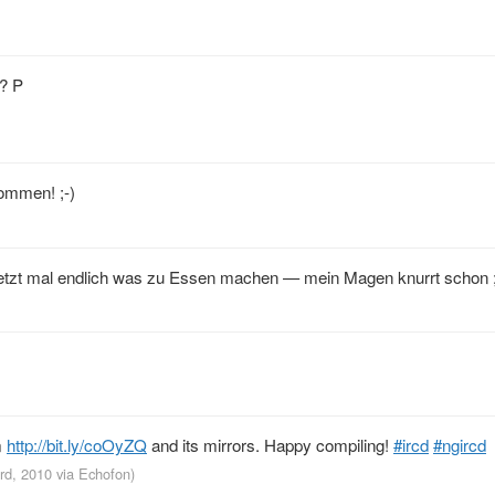
h? P
ommen! ;-)
, jetzt mal endlich was zu Essen machen — mein Magen knurrt schon ;
m
http://bit.ly/coOyZQ
and its mirrors. Happy compiling!
#ircd
#ngircd
3rd, 2010
via
Echofon
)