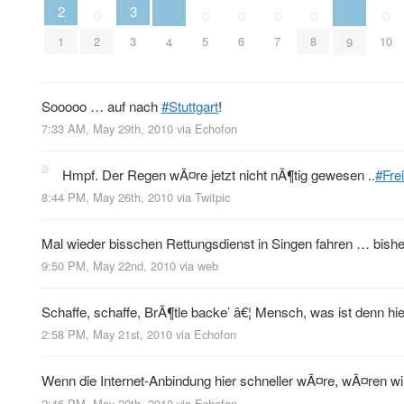
2
3
0
0
0
0
0
0
1
2
3
5
6
7
8
10
4
9
Sooooo … auf nach
#Stuttgart
!
7:33 AM, May 29th, 2010
via
Echofon
Hmpf. Der Regen wÃ¤re jetzt nicht nÃ¶tig gewesen ..
#Fre
8:44 PM, May 26th, 2010
via
Twitpic
Mal wieder bisschen Rettungsdienst in Singen fahren … bishe
9:50 PM, May 22nd, 2010
via web
Schaffe, schaffe, BrÃ¶tle backe’ â€¦ Mensch, was ist denn hier
2:58 PM, May 21st, 2010
via
Echofon
Wenn die Internet-Anbindung hier schneller wÃ¤re, wÃ¤ren wir
2:46 PM, May 20th, 2010
via
Echofon