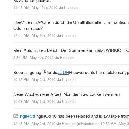
MÃ¼nchen gucken.
11:43 AM, May 12th, 2010
via
Echofon
FlieÃŸt ein BÃ¤chlein durch die Unfallhilfsstelle … romantisc
Oder nur nass?
12:44 AM, May 9th, 2010
via
Echofon
Mein Auto ist neu behuft. Der Sommer kann jetzt WIRKICH k
3:54 PM, May 4th, 2010
via
Echofon
Sooo … genug fÃ¼r die
#JUH
H gewurschtelt und telefoniert
10:12 PM, May 3rd, 2010
via
Echofon
Neue Woche, neue Arbeit. Nun denn â€¦ packen wir’s an!
10:03 AM, May 3rd, 2010
via
Echofon
ngIRCd
ngIRCd 16 has been relased and is available fro
12:45 AM, May 3rd, 2010
via
Echofon
(retweeted on 12:53 AM, May 