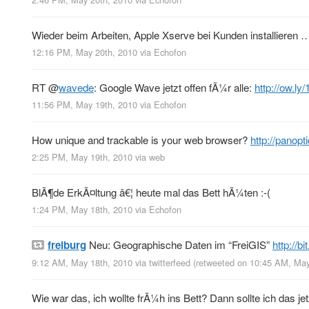
Wieder beim Arbeiten, Apple Xserve bei Kunden installieren 
12:16 PM, May 20th, 2010
via
Echofon
RT
@
wavede
: Google Wave jetzt offen fÃ¼r alle:
http://ow.ly
11:56 PM, May 19th, 2010
via
Echofon
How unique and trackable is your web browser?
http://panopt
2:25 PM, May 19th, 2010
via web
BlÃ¶de ErkÃ¤ltung â€¦ heute mal das Bett hÃ¼ten :-(
1:24 PM, May 18th, 2010
via
Echofon
freiburg
Neu: Geographische Daten im “FreiGIS”
http://b
9:12 AM, May 18th, 2010
via
twitterfeed
(retweeted on 10:45 AM, Ma
Wie war das, ich wollte frÃ¼h ins Bett? Dann sollte ich das je