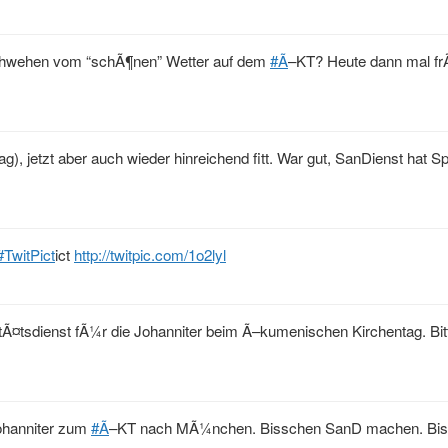
achwehen vom “schÃ¶nen” Wetter auf dem
#Ã
–KT? Heute dann mal fr
jetzt aber auch wieder hinreichend fitt. War gut, SanDienst hat 
#TwitPict
ict
http://twitpic.com/1o2lyl
Ã¤tsdienst fÃ¼r die Johanniter beim Ã–kumenischen Kirchentag. Bit
Johanniter zum
#Ã
–KT nach MÃ¼nchen. Bisschen SanD machen. Bi