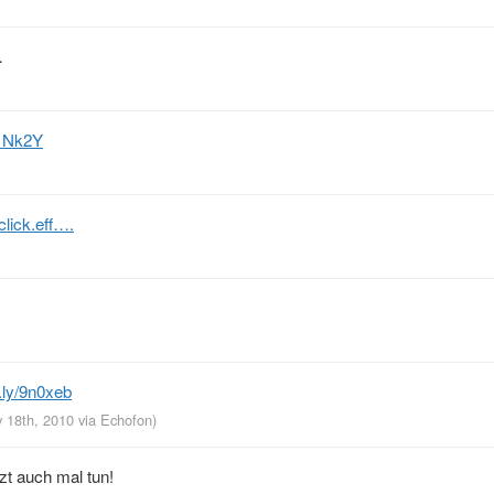
…
/1Nk2Y
iclick.eff….
it.ly/9n0xeb
y 18th, 2010
via
Echofon
)
tzt auch mal tun!