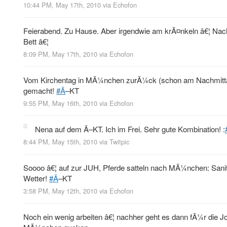
10:44 PM, May 17th, 2010
via
Echofon
Feierabend. Zu Hause. Aber irgendwie am krÃ¤nkeln â€¦ N
Bett â€¦
8:09 PM, May 17th, 2010
via
Echofon
Vom Kirchentag in MÃ¼nchen zurÃ¼ck (schon am Nachmittag), 
gemacht!
#Ã
–KT
9:55 PM, May 16th, 2010
via
Echofon
Nena auf dem Ã–KT. Ich im Frei. Sehr gute Kombination! :
8:44 PM, May 15th, 2010
via
Twitpic
Soooo â€¦ auf zur JUH, Pferde satteln nach MÃ¼nchen: Sanit
Wetter!
#Ã
–KT
3:58 PM, May 12th, 2010
via
Echofon
Noch ein wenig arbeiten â€¦ nachher geht es dann fÃ¼r die 