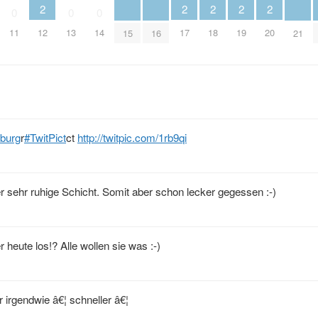
2
2
2
2
2
0
0
0
12
17
18
19
20
11
13
14
15
16
21
iburg
r
#TwitPict
ct
http://twitpic.com/1rb9qi
r sehr ruhige Schicht. Somit aber schon lecker gegessen :-)
 heute los!? Alle wollen sie was :-)
 irgendwie â€¦ schneller â€¦