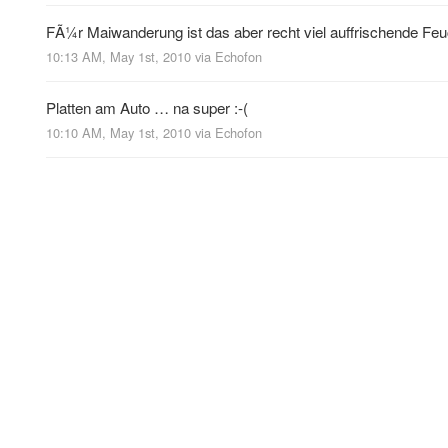
FÃ¼r Maiwanderung ist das aber recht viel auffrischende Feuch
10:13 AM, May 1st, 2010
via
Echofon
Platten am Auto … na super :-(
10:10 AM, May 1st, 2010
via
Echofon