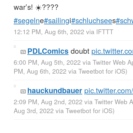
war’s! ☀️????
#segeln
e
#sailing
i
#schluchsee
s
#sch
12:12 PM, Aug 6th, 2022
via
IFTTT
doubt
pic.twitter
PDLComics
6:00 PM, Aug 5th, 2022
via
Twitter Web A
PM, Aug 6th, 2022
via
Tweetbot for iΟS
)
pic.twitter.c
hauckundbauer
2:09 PM, Aug 2nd, 2022
via
Twitter Web 
Aug 3rd, 2022
via
Tweetbot for iΟS
)