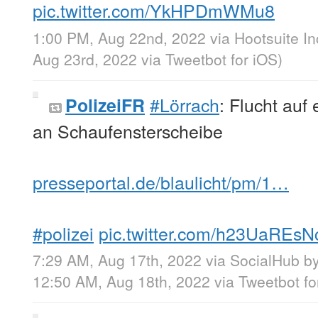
pic.twitter.com/YkHPDmWMu8
1:00 PM, Aug 22nd, 2022
via
Hootsuite In
Aug 23rd, 2022
via
Tweetbot for iΟS
)
#Lörrach
: Flucht auf
PolizeiFR
an Schaufensterscheibe
presseportal.de/blaulicht/pm/1…
#polizei
pic.twitter.com/h23UaREsN
7:29 AM, Aug 17th, 2022
via
SocialHub b
12:50 AM, Aug 18th, 2022
via
Tweetbot fo