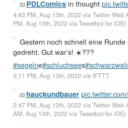
in thought
pic.twi
PDLComics
4:43 PM, Aug 13th, 2022
via
Twitter Web 
PM, Aug 13th, 2022
via
Tweetbot for iΟS
)
Gestern noch schnell eine Runde
gedreht. Gut war’s! ☀️???
#segeln
e
#schluchsee
s
#schwarzwal
5:11 PM, Aug 13th, 2022
via
IFTTT
pic.twitter.co
hauckundbauer
2:47 PM, Aug 12th, 2022
via
Twitter Web 
AM, Aug 13th, 2022
via
Tweetbot for iΟS
)