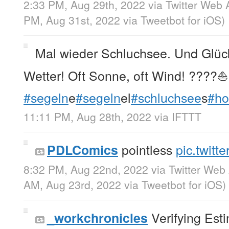
2:33 PM, Aug 29th, 2022
via
Twitter Web 
PM, Aug 31st, 2022
via
Tweetbot for iΟS
)
Mal wieder Schluchsee. Und Glüc
Wetter! Oft Sonne, oft Wind! ????⛵
#segeln
e
#segeln
el
#schluchsee
s
#ho
11:11 PM, Aug 28th, 2022
via
IFTTT
pointless
pic.twitt
PDLComics
8:32 PM, Aug 22nd, 2022
via
Twitter Web
AM, Aug 23rd, 2022
via
Tweetbot for iΟS
)
Verifying Est
_workchronicles