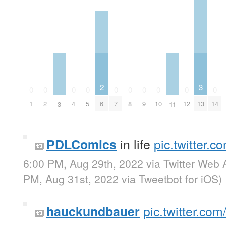
2
3
0
0
0
0
0
0
0
0
0
0
6
1
2
4
5
7
8
9
10
12
13
14
3
11
in life
pic.twitter
PDLComics
6:00 PM, Aug 29th, 2022
via
Twitter Web 
PM, Aug 31st, 2022
via
Tweetbot for iΟS
)
pic.twitter.c
hauckundbauer