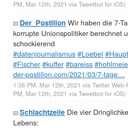
PM, Mar 12th, 2021
via
Tweetbot for iΟS
)
Wir haben die 7-Ta
Der_Postillon
korrupte Unionspolitiker berechnet 
schockierend
#datenjournalismus
#Loebel
#Haup
#Fischer
#kuffer
#bareiss
#hohlmeie
der-postillon.com/2021/03/7-tage…
1:36 PM, Mar 12th, 2021
via
Twitter Web 
PM, Mar 12th, 2021
via
Tweetbot for iΟS
)
Die vier Dringlichk
Schlachtzeile
Lebens: