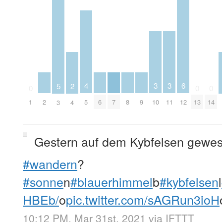
4
3
3
6
5
2
0
0
0
2
5
6
7
8
9
1
10
11
12
13
14
3
4
Gestern auf dem Kybfelsen gewe
#wandern
?
#sonne
n
#blauerhimmel
b
#kybfelsen
l
HBEb/
o
pic.twitter.com/sAGRun3ioH
10:12 PM, Mar 31st, 2021
via
IFTTT