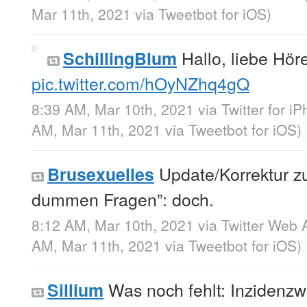
Mar 11th, 2021
via
Tweetbot for iΟS
)
Hallo, liebe Hör
SchillingBlum
pic.twitter.com/hOyNZhq4gQ
8:39 AM, Mar 10th, 2021
via
Twitter for i
AM, Mar 11th, 2021
via
Tweetbot for iΟS
)
Update/Korrektur zu
Brusexuelles
dummen Fragen”: doch.
8:12 AM, Mar 10th, 2021
via
Twitter Web 
AM, Mar 11th, 2021
via
Tweetbot for iΟS
)
Was noch fehlt: Inzidenzwe
Sillium