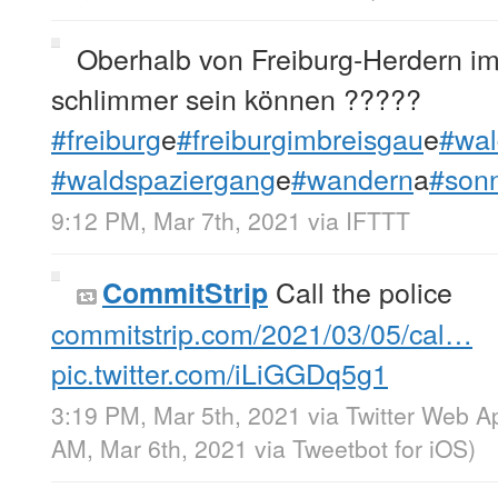
Oberhalb von Freiburg-Herdern im
schlimmer sein können ?????
#freiburg
e
#freiburgimbreisgau
e
#wal
#waldspaziergang
e
#wandern
a
#son
9:12 PM, Mar 7th, 2021
via
IFTTT
Call the police
CommitStrip
commitstrip.com/2021/03/05/cal…
pic.twitter.com/iLiGGDq5g1
3:19 PM, Mar 5th, 2021
via
Twitter Web A
AM, Mar 6th, 2021
via
Tweetbot for iΟS
)