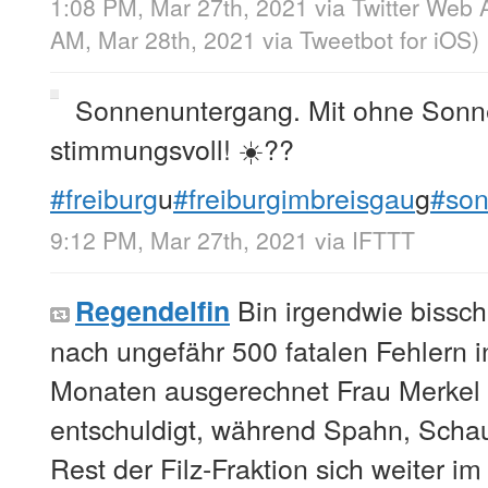
1:08 PM, Mar 27th, 2021
via
Twitter Web 
AM, Mar 28th, 2021
via
Tweetbot for iΟS
)
Sonnenuntergang. Mit ohne Sonn
stimmungsvoll! ☀️??
#freiburg
u
#freiburgimbreisgau
g
#son
9:12 PM, Mar 27th, 2021
via
IFTTT
Bin irgendwie bissch
Regendelfin
nach ungefähr 500 fatalen Fehlern 
Monaten ausgerechnet Frau Merkel h
entschuldigt, während Spahn, Schau
Rest der Filz-Fraktion sich weiter i