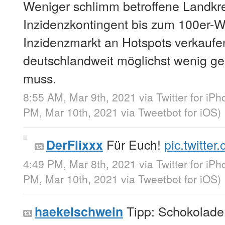
Weniger schlimm betroffene Landkre
Inzidenzkontingent bis zum 100er-W
Inzidenzmarkt an Hotspots verkaufe
deutschlandweit möglichst wenig g
muss.
8:55 AM, Mar 9th, 2021
via
Twitter for iP
PM, Mar 10th, 2021
via
Tweetbot for iΟS
)
Für Euch!
pic.twitte
DerFlixxx
4:49 PM, Mar 8th, 2021
via
Twitter for iP
PM, Mar 10th, 2021
via
Tweetbot for iΟS
)
Tipp: Schokolade
haekelschwein