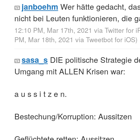
Wer hätte gedacht, da
janboehm
nicht bei Leuten funktionieren, die
12:10 PM, Mar 17th, 2021
via
Twitter for 
PM, Mar 18th, 2021
via
Tweetbot for iΟS
)
DIE politische Strategie d
sasa_s
Umgang mit ALLEN Krisen war:
a u s s i t z e n.
Bestechung/Korruption: Aussitzen
Geflüchtete retten: Aussitzen