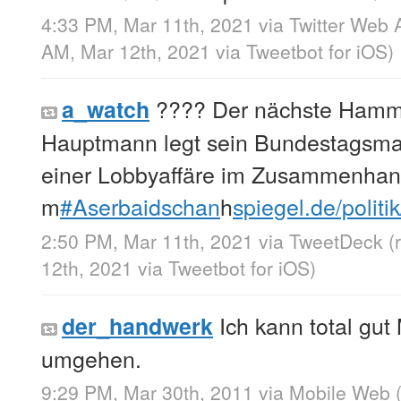
4:33 PM, Mar 11th, 2021
via
Twitter Web 
AM, Mar 12th, 2021
via
Tweetbot for iΟS
)
???? Der nächste Ham
a_watch
Hauptmann legt sein Bundestagsma
einer Lobbyaffäre im Zusammenha
m
#Aserbaidschan
h
spiegel.de/polit
2:50 PM, Mar 11th, 2021
via
TweetDeck
(
12th, 2021
via
Tweetbot for iΟS
)
Ich kann total gu
der_handwerk
umgehen.
9:29 PM, Mar 30th, 2011
via
Mobile Web