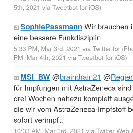
5th, 2021
via
Tweetbot for iΟS
)
Wir brauchen i
SophiePassmann
eine bessere Funkdisziplin
5:33 PM, Mar 3rd, 2021
via
Twitter for iP
PM, Mar 4th, 2021
via
Tweetbot for iΟS
)
@
braindrain21
@
Regie
MSI_BW
für Impfungen mit AstraZeneca sind
drei Wochen nahezu komplett ausge
die wir vom AstraZeneca-Impfstoff
sofort verimpft.
10:33 AM, Mar 3rd, 2021
via
Twitter Web 