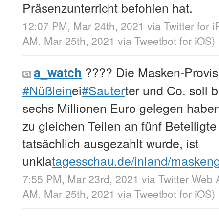
Präsenzunterricht befohlen hat.
12:07 PM, Mar 24th, 2021
via
Twitter for 
AM, Mar 25th, 2021
via
Tweetbot for iΟS
)
???? Die Masken-Provis
a_watch
#Nüßlein
ei
#Sauter
ter und Co. soll 
sechs Millionen Euro gelegen haben.
zu gleichen Teilen an fünf Beteiligte
tatsächlich ausgezahlt wurde, ist
unkla
tagesschau.de/inland/maske
7:55 PM, Mar 23rd, 2021
via
Twitter Web 
AM, Mar 25th, 2021
via
Tweetbot for iΟS
)