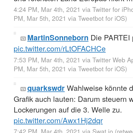
4:24 PM, Mar 4th, 2021
via
Twitter for iP
PM, Mar 5th, 2021
via
Tweetbot for iΟS
)
Die PARTEI p
MartinSonneborn
pic.twitter.com/rLtOFACHCe
7:53 PM, Mar 4th, 2021
via
Twitter Web A
PM, Mar 5th, 2021
via
Tweetbot for iΟS
)
Wahlweise könnte di
quarkswdr
Grafik auch lauten: Darum steuern w
Lockerungen auf die 3. Welle zu.
pic.twitter.com/Awx1Hj2dqr
7:42 PM, Mar 4th, 2021
via
Swat.io
(retw