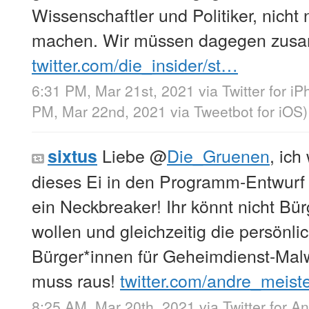
Wissenschaftler und Politiker, nicht
machen. Wir müssen dagegen zus
twitter.com/die_insider/st…
6:31 PM, Mar 21st, 2021
via
Twitter for i
PM, Mar 22nd, 2021
via
Tweetbot for iΟS
)
Liebe
@
Die_Gruenen
, ich
sixtus
dieses Ei in den Programm-Entwurf g
ein Neckbreaker! Ihr könnt nicht Bür
wollen und gleichzeitig die persönl
Bürger*innen für Geheimdienst-Mal
muss raus!
twitter.com/andre_meist
8:25 AM, Mar 20th, 2021
via
Twitter for A