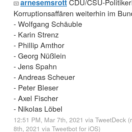
CDU/CSU-PolitikerI
arnesemsrott
Korruptionsaffären weiterhin im Bun
- Wolfgang Schäuble
- Karin Strenz
- Phillip Amthor
- Georg Nüßlein
- Jens Spahn
- Andreas Scheuer
- Peter Bleser
- Axel Fischer
- Nikolas Löbel
12:51 PM, Mar 7th, 2021
via
TweetDeck
(
8th, 2021
via
Tweetbot for iΟS
)