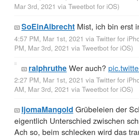
Mar 3rd, 2021
via
Tweetbot for iΟS
)
Mist, ich bin erst 
SoEinAlbrecht
4:57 PM, Mar 1st, 2021
via
Twitter for iP
PM, Mar 3rd, 2021
via
Tweetbot for iΟS
)
Wer auch?
pic.twit
ralphruthe
2:27 PM, Mar 1st, 2021
via
Twitter for iP
AM, Mar 3rd, 2021
via
Tweetbot for iΟS
)
Grübeleien der Sch
IjomaMangold
eigentlich Unterschied zwischen sc
Ach so, beim schlecken wird das tran