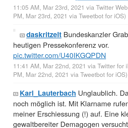
11:05 AM, Mar 23rd, 2021
via
Twitter We
PM, Mar 23rd, 2021
via
Tweetbot for iΟS
)
Bundeskanzler Grabo
daskritzelt
heutigen Pressekonferenz vor.
pic.twitter.com/U40IKGQPDN
11:41 AM, Mar 22nd, 2021
via
Twitter for
PM, Mar 22nd, 2021
via
Tweetbot for iΟS
)
Unglaublich. D
Karl_Lauterbach
noch möglich ist. Mit Klarname rufe
meiner Erschiessung (!) auf. Eine k
gewaltbereiter Demagogen versucht