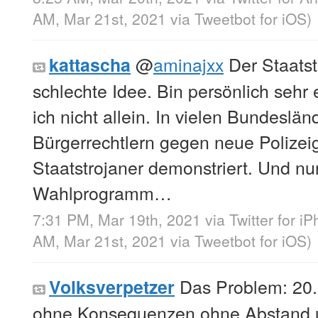
AM, Mar 21st, 2021
via
Tweetbot for iΟS
)
@
aminajxx
Der Staatstr
kattascha
schlechte Idee. Bin persönlich sehr 
ich nicht allein. In vielen Bundesl
Bürgerrechtlern gegen neue Polizei
Staatstrojaner demonstriert. Und nu
Wahlprogramm…
7:31 PM, Mar 19th, 2021
via
Twitter for i
AM, Mar 21st, 2021
via
Tweetbot for iΟS
)
Das Problem: 20.
Volksverpetzer
ohne Konsequenzen ohne Abstand u