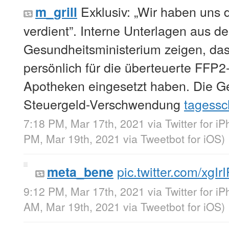
Exklusiv: „Wir haben uns
m_grill
verdient”. Interne Unterlagen aus d
Gesundheitsministerium zeigen, da
persönlich für die überteuerte FFP
Apotheken eingesetzt haben. Die G
Steuergeld-Verschwendung
tagessc
7:18 PM, Mar 17th, 2021
via
Twitter for i
PM, Mar 19th, 2021
via
Tweetbot for iΟS
)
pic.twitter.com/xgI
meta_bene
9:12 PM, Mar 17th, 2021
via
Twitter for i
AM, Mar 19th, 2021
via
Tweetbot for iΟS
)