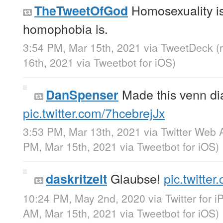
Homosexuality is
TheTweetOfGod
homophobia is.
3:54 PM, Mar 15th, 2021
via
TweetDeck
(
16th, 2021
via
Tweetbot for iΟS
)
Made this venn di
DanSpenser
pic.twitter.com/7hcebrejJx
3:53 PM, Mar 13th, 2021
via
Twitter Web 
PM, Mar 15th, 2021
via
Tweetbot for iΟS
)
Glaubse!
pic.twitt
daskritzelt
10:24 PM, May 2nd, 2020
via
Twitter for 
AM, Mar 15th, 2021
via
Tweetbot for iΟS
)