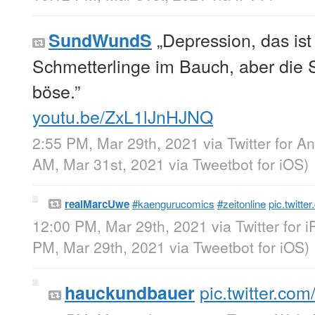
„Depression, das ist 
SundWundS
Schmetterlinge im Bauch, aber die 
böse.”
youtu.be/ZxL1lJnHJNQ
2:55 PM, Mar 29th, 2021
via
Twitter for A
AM, Mar 31st, 2021
via
Tweetbot for iΟS
)
realMarcUwe
#kaengurucomics
#zeitonline
pic.twitt
12:00 PM, Mar 29th, 2021
via
Twitter for 
PM, Mar 29th, 2021
via
Tweetbot for iΟS
)
pic.twitter.c
hauckundbauer