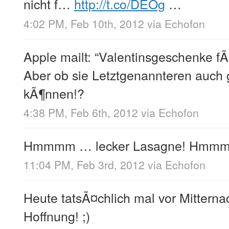
nicht f…
http://t.co/DEOg
…
4:02 PM, Feb 10th, 2012
via
Echofon
Apple mailt: “Valentinsgeschenke f
Aber ob sie Letztgenannteren auch g
kÃ¶nnen!?
4:38 PM, Feb 6th, 2012
via
Echofon
Hmmmm … lecker Lasagne! Hmm
11:04 PM, Feb 3rd, 2012
via
Echofon
Heute tatsÃ¤chlich mal vor Mitternac
Hoffnung! ;)