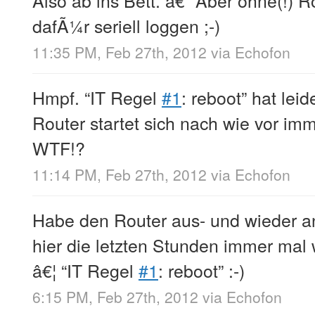
dafÃ¼r seriell loggen ;-)
11:35 PM, Feb 27th, 2012
via
Echofon
Hmpf. “IT Regel
#1
: reboot” hat leid
Router startet sich nach wie vor im
WTF!?
11:14 PM, Feb 27th, 2012
via
Echofon
Habe den Router aus- und wieder an
hier die letzten Stunden immer mal 
â€¦ “IT Regel
#1
: reboot” :-)
6:15 PM, Feb 27th, 2012
via
Echofon