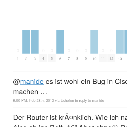
0
0
0
0
0
0
0
0
1
4
5
7
8
9
11
12
2
3
6
10
13
@
manide
es ist wohl ein Bug in Ci
machen …
9:50 PM, Feb 28th, 2012
via
Echofon
in reply to manide
Der Router ist krÃ¤nklich. Wie ich n
Also ab ins Bett. â€” Aber ohne(!) R