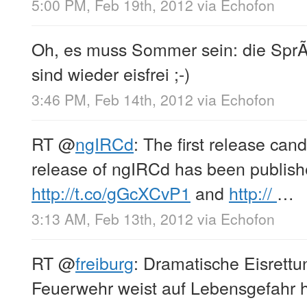
5:00 PM, Feb 19th, 2012
via
Echofon
Oh, es muss Sommer sein: die Sp
sind wieder eisfrei ;-)
3:46 PM, Feb 14th, 2012
via
Echofon
RT
@
ngIRCd
: The first release cand
release of ngIRCd has been publish
http://t.co/gGcXCvP1
and
http://
…
3:13 AM, Feb 13th, 2012
via
Echofon
RT
@
freiburg
: Dramatische Eisrett
Feuerwehr weist auf Lebensgefahr 