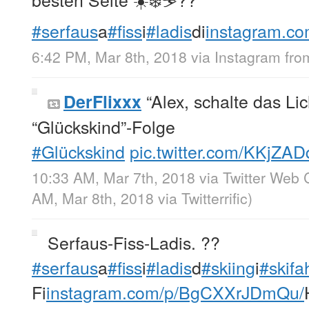
#serfaus
a
#fiss
i
#ladis
di
instagram.co
6:42 PM, Mar 8th, 2018
via
Instagram
fr
“Alex, schalte das Li
DerFlixxx
“Glückskind”-Folge
#Glückskind
pic.twitter.com/KKjZA
10:33 AM, Mar 7th, 2018
via
Twitter Web C
AM, Mar 8th, 2018
via
Twitterrific
)
Serfaus-Fiss-Ladis. ??
#serfaus
a
#fiss
i
#ladis
d
#skiing
i
#skifa
Fi
instagram.com/p/BgCXXrJDmQu/