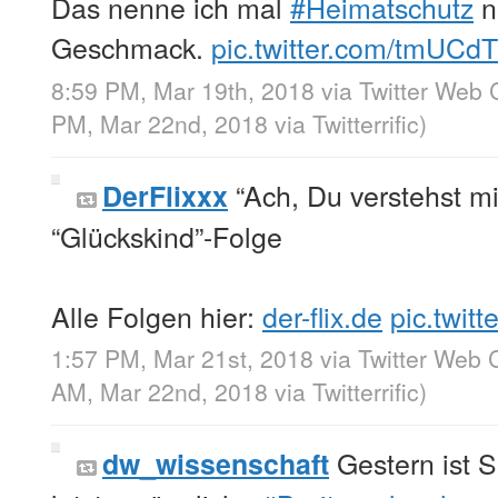
Das nenne ich mal
#Heimatschutz
n
Geschmack.
pic.twitter.com/tmUCd
8:59 PM, Mar 19th, 2018
via
Twitter Web C
PM, Mar 22nd, 2018
via
Twitterrific
)
“Ach, Du verstehst mi
DerFlixxx
“Glückskind”-Folge
Alle Folgen hier:
der-flix.de
pic.twit
1:57 PM, Mar 21st, 2018
via
Twitter Web C
AM, Mar 22nd, 2018
via
Twitterrific
)
Gestern ist 
dw_wissenschaft