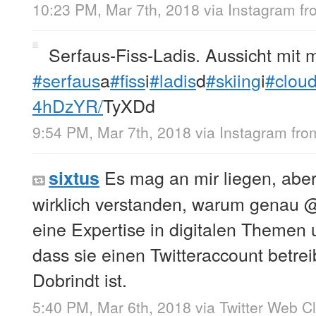
10:23 PM, Mar 7th, 2018
via
Instagram
f
Serfaus-Fiss-Ladis. Aussicht mit mi
#serfaus
a
#fiss
i
#ladis
d
#skiing
i
#clou
4hDzYR/
TyXDd
9:54 PM, Mar 7th, 2018
via
Instagram
fr
Es mag an mir liegen, aber
sixtus
wirklich verstanden, warum genau
eine Expertise in digitalen Themen un
dass sie einen Twitteraccount betrei
Dobrindt ist.
5:40 PM, Mar 6th, 2018
via
Twitter Web Cl