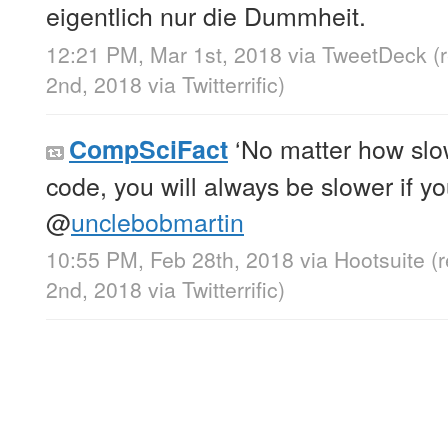
eigentlich nur die Dummheit.
12:21 PM, Mar 1st, 2018
via
TweetDeck
(
2nd, 2018
via
Twitterrific
)
‘No matter how slow
CompSciFact
code, you will always be slower if y
@
unclebobmartin
10:55 PM, Feb 28th, 2018
via
Hootsuite
(
2nd, 2018
via
Twitterrific
)