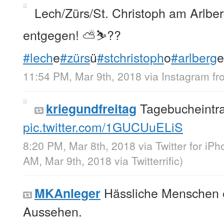
Lech/Zürs/St. Christoph am Arlbe
entgegen! ⛅️⛷??
#lech
e
#zürs
ü
#stchristoph
o
#arlberg
e
11:54 PM, Mar 9th, 2018
via
Instagram
f
Tagebucheintra
kriegundfreitag
pic.twitter.com/1GUCUuELiS
8:20 PM, Mar 8th, 2018
via
Twitter for iP
AM, Mar 9th, 2018
via
Twitterrific
)
Hässliche Menschen e
MKAnleger
Aussehen.