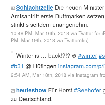
Die neuen Minister
Schlachtzeile
Amtsantritt erste Duftmarken setzen
stinkt’s seitdem unangenehm.
10:48 PM, Mar 16th, 2018
via
Twitter for 
PM, Mar 19th, 2018
via
Twitterrific
)
Winter is … back!?!? ❄️
#winter
#
#b31
@ Hüfingen
instagram.com/
9:54 AM, Mar 18th, 2018
via
Instagram
f
Für Horst
#Seehofer
g
heuteshow
zu Deutschland.