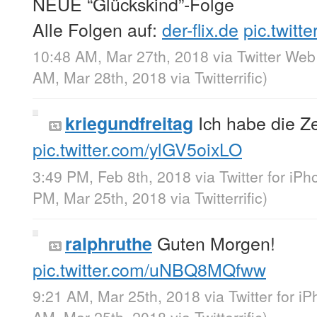
NEUE “Glückskind”-Folge
Alle Folgen auf:
der-flix.de
pic.twitt
10:48 AM, Mar 27th, 2018
via
Twitter Web
AM, Mar 28th, 2018
via
Twitterrific
)
Ich habe die Ze
kriegundfreitag
pic.twitter.com/ylGV5oixLO
3:49 PM, Feb 8th, 2018
via
Twitter for iP
PM, Mar 25th, 2018
via
Twitterrific
)
Guten Morgen!
ralphruthe
pic.twitter.com/uNBQ8MQfww
9:21 AM, Mar 25th, 2018
via
Twitter for i
AM, Mar 25th, 2018
via
Twitterrific
)