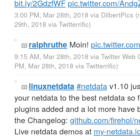
bit.ly/2GdzfWF
pic.twitter.com/And
3:00 PM, Mar 28th, 2018
via
DilbertPics
(
29th, 2018
via
Twitterrific
)
Moin!
pic.twitter.c
ralphruthe
9:15 AM, Mar 28th, 2018
via
Twitter Web C
PM, Mar 28th, 2018
via
Twitterrific
)
#netdata
v1.10 jus
linuxnetdata
your netdata to the best netdata so
plugins added and a lot more have
the Changelog:
github.com/firehol/
Live netdata demos at
my-netdata.i