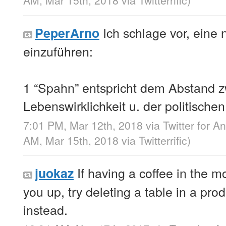
AM, Mar 15th, 2018
via
Twitterrific
)
Ich schlage vor, eine
PeperArno
einzuführen:
1 “Spahn” entspricht dem Abstand z
Lebenswirklichkeit u. der politisch
7:01 PM, Mar 12th, 2018
via
Twitter for A
AM, Mar 15th, 2018
via
Twitterrific
)
If having a coffee in the 
juokaz
you up, try deleting a table in a pr
instead.