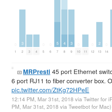
3
5
4
3
2
0
0
0
0
0
0
1
2
3
4
5
6
7
8
9
10
11
12
13
14
45 port Ethernet switc
MRPresti
6 port RJ11 to fiber converter box. O
pic.twitter.com/ZtKg72HPeE
12:14 PM, Mar 31st, 2018
via
Twitter for 
PM, Mar 31st, 2018
via
Tweetbot for Mac
)