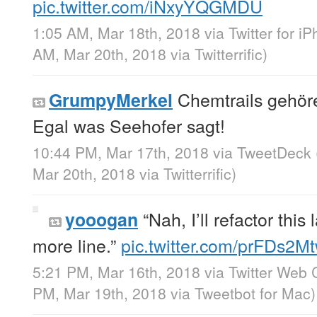
pic.twitter.com/iNxyYQGMDU
1:05 AM, Mar 18th, 2018
via
Twitter for i
AM, Mar 20th, 2018
via
Twitterrific
)
Chemtrails gehör
GrumpyMerkel
Egal was Seehofer sagt!
10:44 PM, Mar 17th, 2018
via
TweetDeck
Mar 20th, 2018
via
Twitterrific
)
“Nah, I’ll refactor this 
yooogan
more line.”
pic.twitter.com/prFDs2Mt
5:21 PM, Mar 16th, 2018
via
Twitter Web C
PM, Mar 19th, 2018
via
Tweetbot for Mac
)