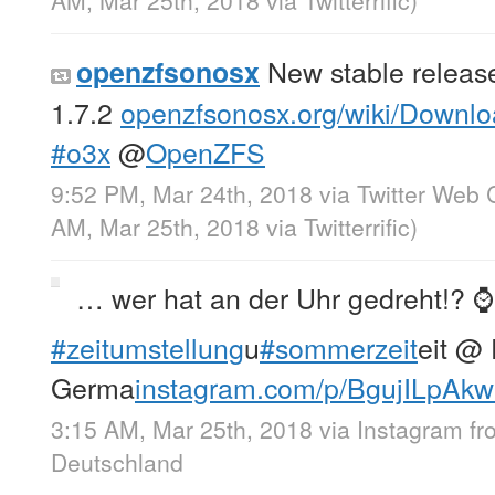
New stable releas
openzfsonosx
1.7.2
openzfsonosx.org/wiki/Downl
#o3x
@
OpenZFS
9:52 PM, Mar 24th, 2018
via
Twitter Web C
AM, Mar 25th, 2018
via
Twitterrific
)
… wer hat an der Uhr gedreht!? ⌚
#zeitumstellung
u
#sommerzeit
eit @ 
Germa
instagram.com/p/BgujILpAkw
3:15 AM, Mar 25th, 2018
via
Instagram
f
Deutschland