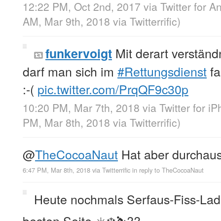
12:22 PM, Oct 2nd, 2017
via
Twitter for A
AM, Mar 9th, 2018
via
Twitterrific
)
Mit derart verstän
funkervoigt
darf man sich im
#Rettungsdienst
fa
:-(
pic.twitter.com/PrqQF9c30p
10:20 PM, Mar 7th, 2018
via
Twitter for i
PM, Mar 8th, 2018
via
Twitterrific
)
@
TheCocoaNaut
Hat aber durchau
6:47 PM, Mar 8th, 2018
via
Twitterrific
in reply to TheCocoaNaut
Heute nochmals Serfaus-Fiss-Ladi
besten Seite ☀️❄️⛷??