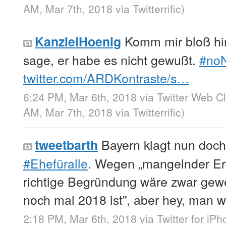
AM, Mar 7th, 2018
via
Twitterrific
)
Komm mir bloß hin
KanzleiHoenig
sage, er habe es nicht gewußt.
#no
twitter.com/ARDKontraste/s…
6:24 PM, Mar 6th, 2018
via
Twitter Web Cl
AM, Mar 7th, 2018
via
Twitterrific
)
Bayern klagt nun doch
tweetbarth
#Ehefüralle
. Wegen „mangelnder Erf
richtige Begründung wäre zwar gew
noch mal 2018 ist”, aber hey, man wi
2:18 PM, Mar 6th, 2018
via
Twitter for iP