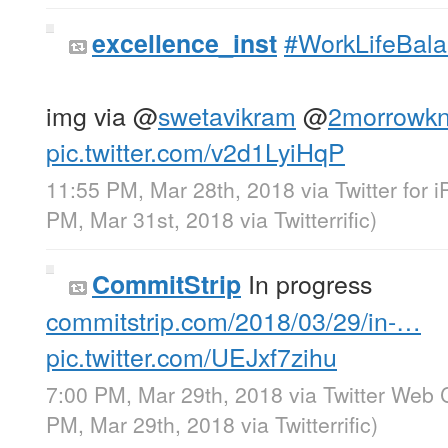
#WorkLifeBal
excellence_inst
img via
@
swetavikram
@
2morrowkn
pic.twitter.com/v2d1LyiHqP
11:55 PM, Mar 28th, 2018
via
Twitter for 
PM, Mar 31st, 2018
via
Twitterrific
)
In progress
CommitStrip
commitstrip.com/2018/03/29/in-…
pic.twitter.com/UEJxf7zihu
7:00 PM, Mar 29th, 2018
via
Twitter Web C
PM, Mar 29th, 2018
via
Twitterrific
)