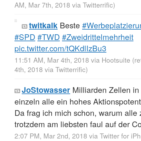
AM, Mar 7th, 2018
via
Twitterrific
)
Beste
#Werbeplatzieru
twitkalk
#SPD
#TWD
#Zweidrittelmehrheit
pic.twitter.com/tQKdlIzBu3
11:51 AM, Mar 4th, 2018
via
Hootsuite
(r
4th, 2018
via
Twitterrific
)
Milliarden Zellen 
JoStowasser
einzeln alle ein hohes Aktionspotent
Da frag ich mich schon, warum all
trotzdem am liebsten faul auf der C
2:07 PM, Mar 2nd, 2018
via
Twitter for iP