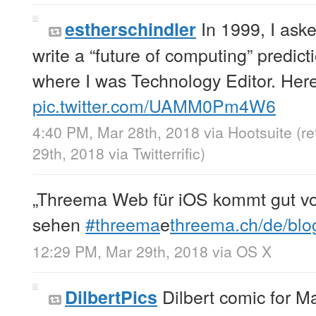
In 1999, I aske
estherschindler
write a “future of computing” predic
where I was Technology Editor. Here
pic.twitter.com/UAMM0Pm4W6
4:40 PM, Mar 28th, 2018
via
Hootsuite
(r
29th, 2018
via
Twitterrific
)
„Threema Web für iOS kommt gut vo
sehen
#threema
e
threema.ch/de/blo
12:29 PM, Mar 29th, 2018
via
OS X
Dilbert comic for M
DilbertPics