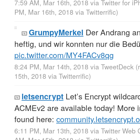
7:59 AM, Mar 16th, 2018
via
Twitter for i
PM, Mar 16th, 2018
via
Twitterrific
)
Der Andrang an 
GrumpyMerkel
heftig, und wir konnten nur die Bedü
pic.twitter.com/MY4FACv8qg
8:24 PM, Mar 14th, 2018
via
TweetDeck
(
15th, 2018
via
Twitterrific
)
Let’s Encrypt wildcard
letsencrypt
ACMEv2 are available today! More i
found here:
community.letsencrypt.
6:11 PM, Mar 13th, 2018
via
Twitter Web C