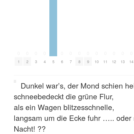
0
0
0
0
0
0
0
0
0
0
0
0
0
1
2
3
4
5
6
7
8
9
10
11
12
13
14
Dunkel war’s, der Mond schien hel
schneebedeckt die grüne Flur,
als ein Wagen blitzesschnelle,
langsam um die Ecke fuhr ….. oder 
Nacht! ??