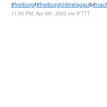
#freiburg
f
#freiburgimbreisgau
b
#nac
11:55 PM, Apr 5th, 2023
via
IFTTT