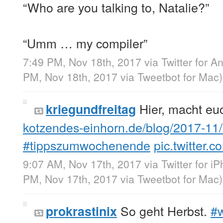
“Who are you talking to, Natalie?”
“Umm … my compiler”
7:49 PM, Nov 18th, 2017
via
Twitter for A
PM, Nov 18th, 2017
via
Tweetbot for Mac
)
Hier, macht e
kriegundfreitag
kotzendes-einhorn.de/blog/2017-11
#tippszumwochenende
pic.twitter.
9:07 AM, Nov 17th, 2017
via
Twitter for i
PM, Nov 17th, 2017
via
Tweetbot for Mac
)
So geht Herbst.
#w
prokrastinix