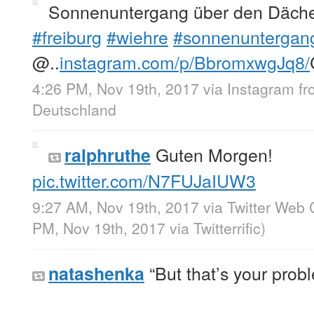
Sonnenuntergang über den Däche
#freiburg
#wiehre
#sonnenuntergan
@..
instagram.com/p/BbromxwgJq8/
4:26 PM, Nov 19th, 2017
via
Instagram
f
Deutschland
Guten Morgen!
ralphruthe
pic.twitter.com/N7FUJaIUW3
9:27 AM, Nov 19th, 2017
via
Twitter Web 
PM, Nov 19th, 2017
via
Twitterrific
)
“But that’s your prob
natashenka