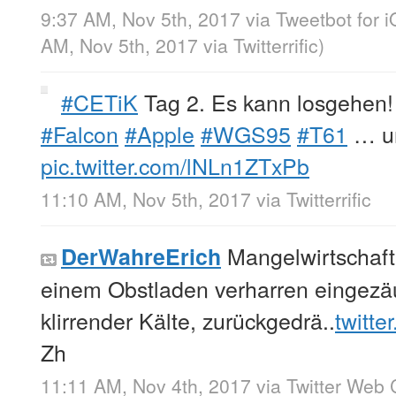
9:37 AM, Nov 5th, 2017
via
Tweetbot for 
AM, Nov 5th, 2017
via
Twitterrific
)
#CETiK
Tag 2. Es kann losgehen
#Falcon
#Apple
#WGS95
#T61
… u
pic.twitter.com/lNLn1ZTxPb
11:10 AM, Nov 5th, 2017
via
Twitterrific
Mangelwirtschaft
DerWahreErich
einem Obstladen verharren eingezä
klirrender Kälte, zurückgedrä..
twitte
Zh
11:11 AM, Nov 4th, 2017
via
Twitter Web 