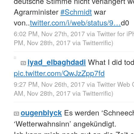
deutsche Stimme nicht verlängert 
Agrarminister
#Schmidt
war
von..
twitter.com/i/web/status/9…
d0
6:02 PM, Nov 27th, 2017
via
Twitter for i
PM, Nov 28th, 2017
via
Twitterrific
)
What I did to
iyad_elbaghdadi
pic.twitter.com/QwJzZpp7fd
9:27 PM, Nov 26th, 2017
via
Twitter Web 
AM, Nov 28th, 2017
via
Twitterrific
)
Es werden ‘Schneec
ougenblyck
‘Wetterwahnsinn’ angekündigt.