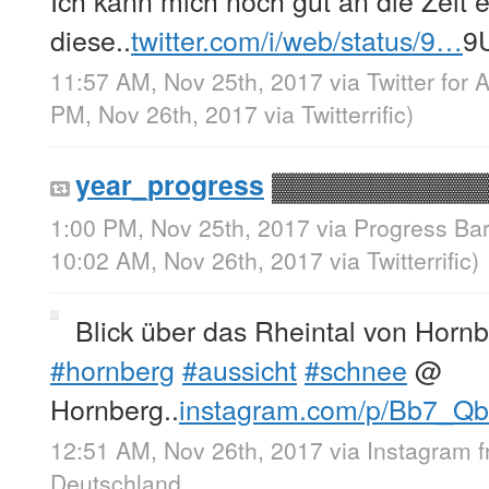
Ich kann mich noch gut an die Zeit e
diese..
twitter.com/i/web/status/9…
9
11:57 AM, Nov 25th, 2017
via
Twitter for 
PM, Nov 26th, 2017
via
Twitterrific
)
▓▓▓▓▓▓▓▓▓▓▓
year_progress
1:00 PM, Nov 25th, 2017
via
Progress Bar
10:02 AM, Nov 26th, 2017
via
Twitterrific
)
Blick über das Rheintal von Hornb
#hornberg
#aussicht
#schnee
@
Hornberg..
instagram.com/p/Bb7_Q
12:51 AM, Nov 26th, 2017
via
Instagram
Deutschland