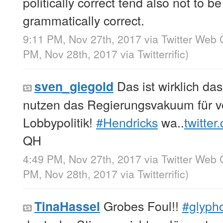
politically correct tend also not to be
grammatically correct.
9:11 PM, Nov 27th, 2017
via
Twitter Web 
PM, Nov 28th, 2017
via
Twitterrific
)
Das ist wirklich das
sven_giegold
nutzen das Regierungsvakuum für v
Lobbypolitik!
#Hendricks
wa..
twitte
QH
4:49 PM, Nov 27th, 2017
via
Twitter Web 
PM, Nov 28th, 2017
via
Twitterrific
)
Grobes Foul!!
#glyph
TinaHassel