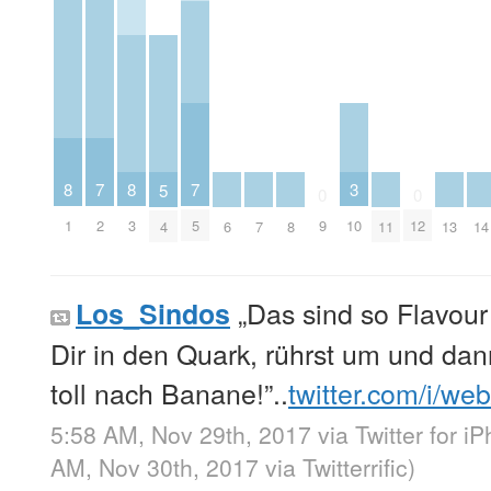
7
7
3
8
8
5
0
0
2
5
10
1
3
9
12
4
6
7
8
11
13
14
„Das sind so Flavour
Los_Sindos
Dir in den Quark, rührst um und da
toll nach Banane!”..
twitter.com/i/we
5:58 AM, Nov 29th, 2017
via
Twitter for i
AM, Nov 30th, 2017
via
Twitterrific
)