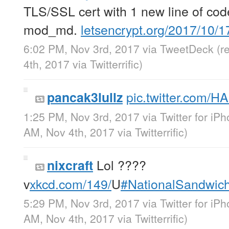
TLS/SSL cert with 1 new line of c
mod_md.
letsencrypt.org/2017/10
6:02 PM, Nov 3rd, 2017
via
TweetDeck
(r
4th, 2017
via
Twitterrific
)
pic.twitter.com/H
pancak3lullz
1:25 PM, Nov 3rd, 2017
via
Twitter for iP
AM, Nov 4th, 2017
via
Twitterrific
)
Lol ????
nixcraft
v
xkcd.com/149/
U
#NationalSandwic
5:29 PM, Nov 3rd, 2017
via
Twitter for iP
AM, Nov 4th, 2017
via
Twitterrific
)