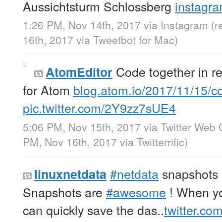
Aussichtsturm Schlossberg
instagr
1:26 PM, Nov 14th, 2017
via
Instagram
(r
16th, 2017
via
Tweetbot for Mac
)
Code together in re
AtomEditor
for Atom
blog.atom.io/2017/11/15/
pic.twitter.com/2Y9zz7sUE4
5:06 PM, Nov 15th, 2017
via
Twitter Web 
PM, Nov 16th, 2017
via
Twitterrific
)
#netdata
snapshots 
linuxnetdata
Snapshots are
#awesome
! When yo
can quickly save the das..
twitter.co