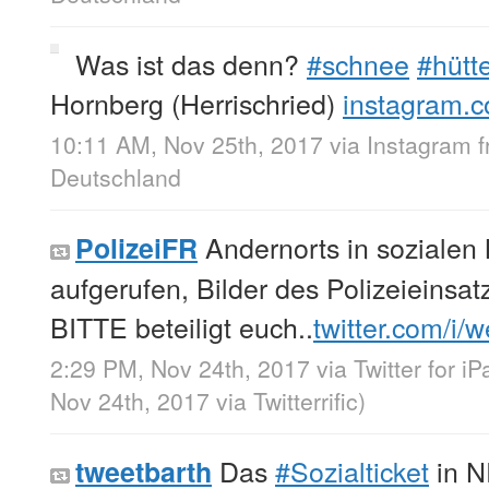
Was ist das denn?
#schnee
#hütt
Hornberg (Herrischried)
instagram.
10:11 AM, Nov 25th, 2017
via
Instagram
Deutschland
Andernorts in sozialen
PolizeiFR
aufgerufen, Bilder des Polizeieinsa
BITTE beteiligt euch..
twitter.com/i/
2:29 PM, Nov 24th, 2017
via
Twitter for iP
Nov 24th, 2017
via
Twitterrific
)
Das
#Sozialticket
in N
tweetbarth