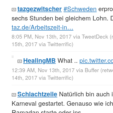
#Schweden
erpro
tazgezwitscher
sechs Stunden bei gleichem Lohn. Di
taz.de/Arbeitszeit-in…
8:05 PM, Nov 13th, 2017
via
TweetDeck
(
15th, 2017
via
Twitterrific
)
What ..
pic.twitter
HealingMB
12:39 AM, Nov 13th, 2017
via
Buffer
(ret
14th, 2017
via
Twitterrific
)
Natürlich bin auch 
Schlachtzeile
Karneval gestartet. Genauso wie ic
Ramadan starte oder ins