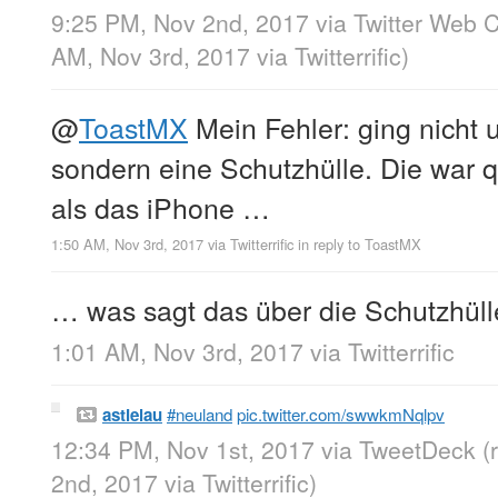
9:25 PM, Nov 2nd, 2017
via
Twitter Web C
AM, Nov 3rd, 2017
via
Twitterrific
)
@
ToastMX
Mein Fehler: ging nicht 
sondern eine Schutzhülle. Die war q
als das iPhone …
1:50 AM, Nov 3rd, 2017
via
Twitterrific
in reply to ToastMX
… was sagt das über die Schutzhüll
1:01 AM, Nov 3rd, 2017
via
Twitterrific
astielau
#neuland
pic.twitter.com/swwkmNqlpv
12:34 PM, Nov 1st, 2017
via
TweetDeck
(
2nd, 2017
via
Twitterrific
)