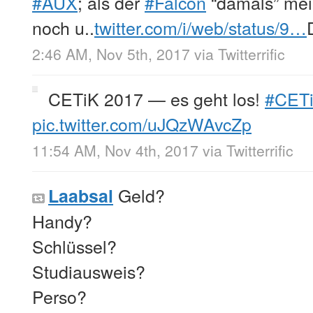
#AUX
; als der
#Falcon
“damals” mei
noch u..
twitter.com/i/web/status/9…
2:46 AM, Nov 5th, 2017
via
Twitterrific
CETiK 2017 — es geht los!
#CET
pic.twitter.com/uJQzWAvcZp
11:54 AM, Nov 4th, 2017
via
Twitterrific
Geld?
Laabsal
Handy?
Schlüssel?
Studiausweis?
Perso?