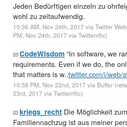
Jeden Bedürftigen einzeln zu ohrfe
wohl zu zeitaufwendig.
10:36 AM, Nov 24th, 2017
via
Twitter Web
PM, Nov 24th, 2017
via
Twitterrific
)
“In software, we ra
CodeWisdom
requirements. Even if we do, the on
that matters is w..
twitter.com/i/web/
10:58 PM, Nov 22nd, 2017
via
Buffer
(ret
23rd, 2017
via
Twitterrific
)
Die Möglichkeit zu
kriegs_recht
Familiennachzug ist aus meiner pers