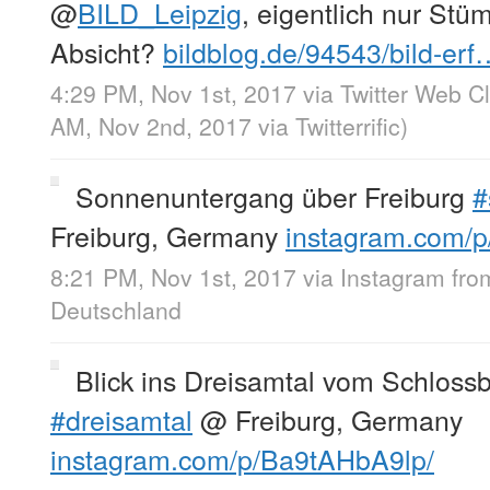
@
BILD_Leipzig
, eigentlich nur St
Absicht?
bildblog.de/94543/bild-erf
4:29 PM, Nov 1st, 2017
via
Twitter Web Cl
AM, Nov 2nd, 2017
via
Twitterrific
)
Sonnenuntergang über Freiburg
#
Freiburg, Germany
instagram.com/
8:21 PM, Nov 1st, 2017
via
Instagram
fr
Deutschland
Blick ins Dreisamtal vom Schloss
#dreisamtal
@ Freiburg, Germany
instagram.com/p/Ba9tAHbA9lp/