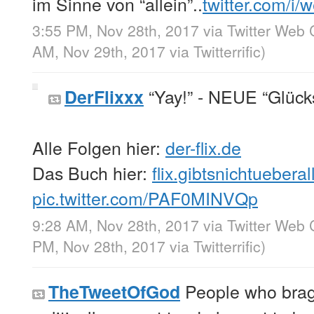
im Sinne von “allein”..
twitter.com/i/
3:55 PM, Nov 28th, 2017
via
Twitter Web 
AM, Nov 29th, 2017
via
Twitterrific
)
“Yay!” - NEUE “Glück
DerFlixxx
Alle Folgen hier:
der-flix.de
Das Buch hier:
flix.gibtsnichtuebera
pic.twitter.com/PAF0MINVQp
9:28 AM, Nov 28th, 2017
via
Twitter Web 
PM, Nov 28th, 2017
via
Twitterrific
)
People who brag
TheTweetOfGod