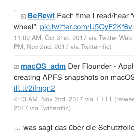
Each time I read/hear “
BeRewt
wheel”.
pic.twitter.com/U5QyF2Kf6v
11:02 AM, Oct 31st, 2017
via
Twitter Web 
PM, Nov 2nd, 2017
via
Twitterrific
)
Der Flounder - Appl
macOS_adm
creating APFS snapshots on macOS
ift.tt/2ilmgn2
4:13 AM, Nov 2nd, 2017
via
IFTTT
(retwe
2017
via
Twitterrific
)
… was sagt das über die Schutzfoli