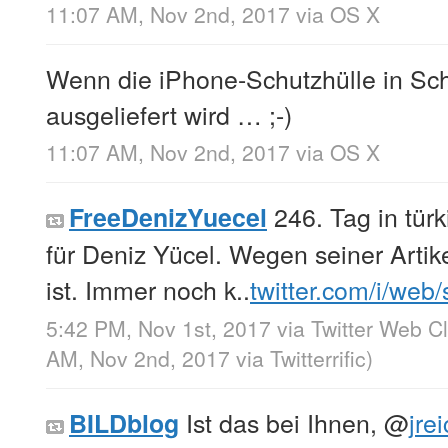
11:07 AM, Nov 2nd, 2017
via
OS X
Wenn die iPhone-Schutzhülle in Sch
ausgeliefert wird … ;-)
11:07 AM, Nov 2nd, 2017
via
OS X
246. Tag in türk
FreeDenizYuecel
für Deniz Yücel. Wegen seiner Artike
ist. Immer noch k..
twitter.com/i/web
5:42 PM, Nov 1st, 2017
via
Twitter Web Cl
AM, Nov 2nd, 2017
via
Twitterrific
)
Ist das bei Ihnen,
@
jrei
BILDblog