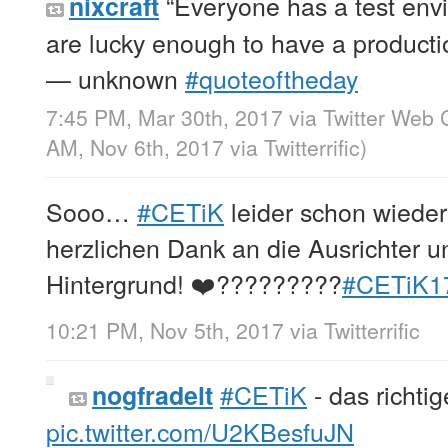
“Everyone has a test env
nixcraft
are lucky enough to have a producti
— unknown
#quoteoftheday
7:45 PM, Mar 30th, 2017
via
Twitter Web C
AM, Nov 6th, 2017
via
Twitterrific
)
Sooo…
#CETiK
leider schon wiede
herzlichen Dank an die Ausrichter u
Hintergrund! ❤️?????????
#CETiK1
10:21 PM, Nov 5th, 2017
via
Twitterrific
#CETiK
- das richti
nogfradelt
pic.twitter.com/U2KBesfuJN