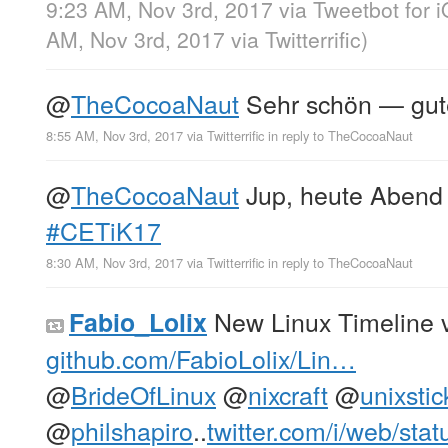
9:23 AM, Nov 3rd, 2017
via
Tweetbot for 
AM, Nov 3rd, 2017
via
Twitterrific
)
@
TheCocoaNaut
Sehr schön — gute
8:55 AM, Nov 3rd, 2017
via
Twitterrific
in reply to TheCocoaNaut
@
TheCocoaNaut
Jup, heute Abend 
#CETiK17
8:30 AM, Nov 3rd, 2017
via
Twitterrific
in reply to TheCocoaNaut
New Linux Timeline v
Fabio_Lolix
github.com/FabioLolix/Lin…
@
BrideOfLinux
@
nixcraft
@
unixstic
@
philshapiro
..
twitter.com/i/web/sta