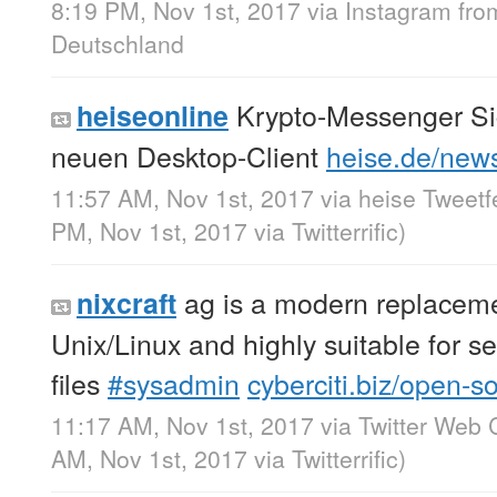
8:19 PM, Nov 1st, 2017
via
Instagram
fr
Deutschland
Krypto-Messenger Sign
heiseonline
neuen Desktop-Client
heise.de/new
11:57 AM, Nov 1st, 2017
via
heise Tweet
PM, Nov 1st, 2017
via
Twitterrific
)
ag is a modern replaceme
nixcraft
Unix/Linux and highly suitable for s
files
#sysadmin
cyberciti.biz/open-
11:17 AM, Nov 1st, 2017
via
Twitter Web C
AM, Nov 1st, 2017
via
Twitterrific
)