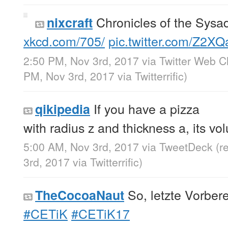
Chronicles of the Sysad
nixcraft
xkcd.com/705/
pic.twitter.com/Z2
2:50 PM, Nov 3rd, 2017
via
Twitter Web Cl
PM, Nov 3rd, 2017
via
Twitterrific
)
If you have a pizza
qikipedia
with radius z and thickness a, its vo
5:00 AM, Nov 3rd, 2017
via
TweetDeck
(r
3rd, 2017
via
Twitterrific
)
So, letzte Vorber
TheCocoaNaut
#CETiK
#CETiK17