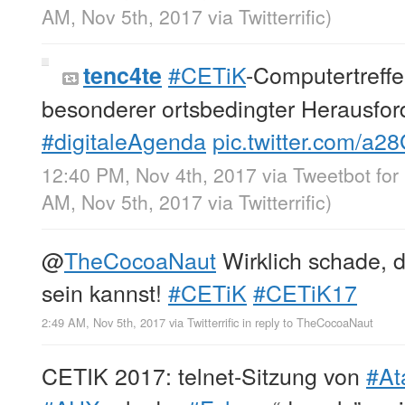
AM, Nov 5th, 2017
via
Twitterrific
)
#CETiK
-Computertreff
tenc4te
besonderer ortsbedingter Herausfo
#digitaleAgenda
pic.twitter.com/a
12:40 PM, Nov 4th, 2017
via
Tweetbot for
AM, Nov 5th, 2017
via
Twitterrific
)
@
TheCocoaNaut
Wirklich schade, d
sein kannst!
#CETiK
#CETiK17
2:49 AM, Nov 5th, 2017
via
Twitterrific
in reply to TheCocoaNaut
CETIK 2017: telnet-Sitzung von
#At