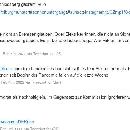
hlossberg gedreht. ☀️??
freiburgmunster
t
#sonnenuntergang
a
#sunset
s
instagr.am/p/CZmp1fG
nicht an Bremsen glauben. Oder Elektriker*innen, die nicht an Sic
öschwasser glauben. Es ist keine Glaubensfrage. Wer Fakten für ver
M, Feb 5th, 2022
via
Tweetbot for iΟS
)
reiburg
und dem Landkreis haben sich seit letztem Freitag mehr als 
ionen seit Beginn der Pandemie fallen auf die letzte Woche.
, Feb 4th, 2022
via
Tweetbot for Mac
)
mkraft als nachhaltig ein. Im Gegensatz zur Kommission ignorieren wi
#VollgasInDieKrise
 Feb 3rd, 2022
via
Tweetbot for iΟS
)