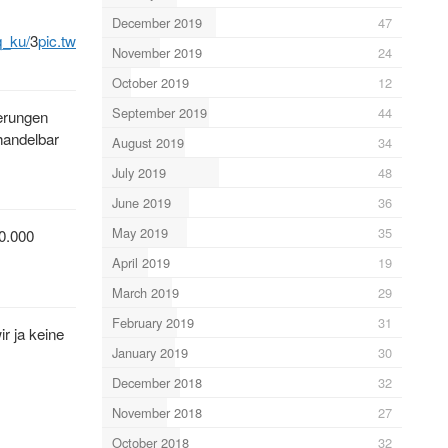
December 2019
47
q_ku/
3
pic.twitter.com/LtetvwC1S8
1S8
November 2019
24
October 2019
12
September 2019
44
herungen
handelbar
August 2019
34
July 2019
48
June 2019
36
May 2019
35
10.000
April 2019
19
March 2019
29
February 2019
31
r ja keine
January 2019
30
December 2018
32
November 2018
27
October 2018
32