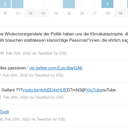
2
3
0
0
0
0
0
0
10
12
13
14
16
17
18
19
11
15
 Wirdschonirgendwie der Politik haben uns die Klimakatastrophe, d
r brauchen stattdessen klarsichtige Pessimist*innen, die ehrlich sa
 PM, Feb 25th, 2022
via
Tweetbot for iΟS
)
lles passieren.”
pic.twitter.com/EuscIbwGA8
M, Feb 25th, 2022
via
Tweetbot for iΟS
)
 Gallant ???
youtu.be/4pfd5D4xHUE
D7mN3
@
YouTube
ouTube
M, Feb 25th, 2022
via
Tweetbot for iΟS
)
jDp9l
AM, Feb 20th, 2022
via
Tweetbot for iΟS
)