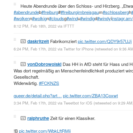
Heute Abendrunde über den Schloss- und Hirzberg. „Etwas
#abendrunde
b
#freiburg
#
#freiburgimbreisgau
m
#schlossberg
h
#wolken
n
#wolkig
n
#clouds
g
#wind
u
#windig
d
#windy
i
instagr.am
8:12 PM, Feb 18th, 2022
via
IFTTT
daskritzelt
Fabrikomziert
pic.twitter.com/QDY9r57UJj
6:24 PM, Feb 17th, 2022
via
Twitter for iPhone
(retweeted on 9:36 A
vonDobrowolski
Das HH in AfD steht für Hass und H
Was dort regelmäßig an Menschenfeindlichkeit produziert wird
Gesellschaft.
Widerwärtig.
#FCKNZS
queer.de/detail.php?art…
pic.twitter.com/ZBA13Cpxwt
3:34 PM, Feb 17th, 2022
via
Tweetbot for iΟS
(retweeted on 9:29 AM
ralphruthe
Zeit für einen Klassiker.
!B
pic.twitter.com/WbkLftRMii