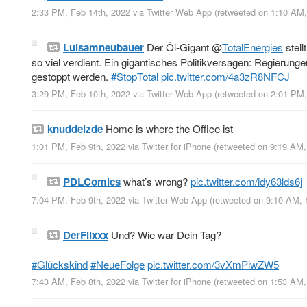
2:33 PM, Feb 14th, 2022
via
Twitter Web App
(retweeted on 1:10 AM
Luisamneubauer
Der Öl-Gigant
@
TotalEnergies
stell
so viel verdient. Ein gigantisches Politikversagen: Regierung
gestoppt werden.
#StopTotal
pic.twitter.com/4a3zR8NFCJ
3:29 PM, Feb 10th, 2022
via
Twitter Web App
(retweeted on 2:01 PM
knuddelzde
Home is where the Office ist
1:01 PM, Feb 9th, 2022
via
Twitter for iPhone
(retweeted on 9:19 AM
PDLComics
what’s wrong?
pic.twitter.com/idy63lds6j
7:04 PM, Feb 9th, 2022
via
Twitter Web App
(retweeted on 9:10 AM,
DerFlixxx
Und? Wie war Dein Tag?
#Glückskind
#NeueFolge
pic.twitter.com/3vXmPiwZW5
7:43 AM, Feb 8th, 2022
via
Twitter for iPhone
(retweeted on 1:53 AM