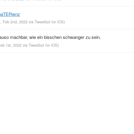
fXbaTERwnz
M, Feb 2nd, 2022
via
Tweetbot for iΟS
)
nauso machbar, wie ein bisschen schwanger zu sein.
Feb 1st, 2022
via
Tweetbot for iΟS
)