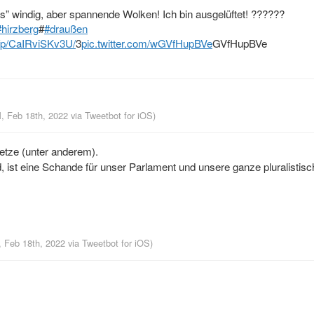
” windig, aber spannende Wolken! Ich bin ausgelüftet! ??????
#hirzberg
#
#draußen
/p/CaIRviSKv3U/
3
pic.twitter.com/wGVfHupBVe
GVfHupBVe
M, Feb 18th, 2022
via
Tweetbot for iΟS
)
etze (unter anderem).
, ist eine Schande für unser Parlament und unsere ganze pluralistisc
, Feb 18th, 2022
via
Tweetbot for iΟS
)