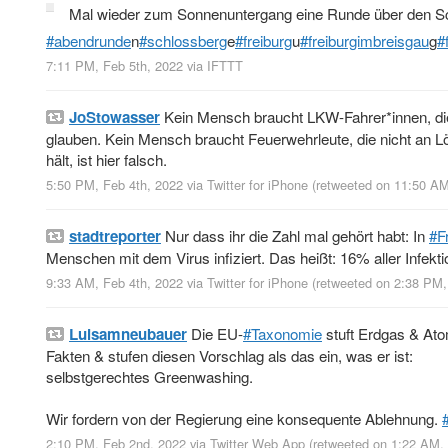
Mal wieder zum Sonnenuntergang eine Runde über den Sc
#abendrunde
n
#schlossberg
e
#freiburg
u
#freiburgimbreisgau
g
#
7:11 PM, Feb 5th, 2022
via
IFTTT
JoStowasser
Kein Mensch braucht LKW-Fahrer*innen, die 
glauben. Kein Mensch braucht Feuerwehrleute, die nicht an L
hält, ist hier falsch.
5:50 PM, Feb 4th, 2022
via
Twitter for iPhone
(retweeted on 11:50 A
stadtreporter
Nur dass ihr die Zahl mal gehört habt: In
#F
Menschen mit dem Virus infiziert. Das heißt: 16% aller Infekt
9:33 AM, Feb 4th, 2022
via
Twitter for iPhone
(retweeted on 2:38 PM
Luisamneubauer
Die EU-
#Taxonomie
stuft Erdgas & Ato
Fakten & stufen diesen Vorschlag als das ein, was er ist:
selbstgerechtes Greenwashing.
Wir fordern von der Regierung eine konsequente Ablehnung.
2:10 PM, Feb 2nd, 2022
via
Twitter Web App
(retweeted on 1:22 AM,