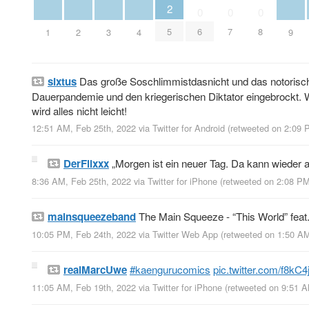
2
0
0
0
5
6
7
8
1
2
3
4
9
sixtus
Das große Soschlimmistdasnicht und das notorische
Dauerpandemie und den kriegerischen Diktator eingebrockt. Wi
wird alles nicht leicht!
12:51 AM, Feb 25th, 2022
via
Twitter for Android
(retweeted on 2:09
DerFlixxx
„Morgen ist ein neuer Tag. Da kann wieder a
8:36 AM, Feb 25th, 2022
via
Twitter for iPhone
(retweeted on 2:08 P
mainsqueezeband
The Main Squeeze - “This World” feat.
10:05 PM, Feb 24th, 2022
via
Twitter Web App
(retweeted on 1:50 A
realMarcUwe
#kaengurucomics
pic.twitter.com/f8kC4
11:05 AM, Feb 19th, 2022
via
Twitter for iPhone
(retweeted on 9:51 