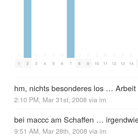
0
0
0
0
0
0
0
0
0
0
0
0
1
2
3
4
5
6
7
8
9
10
11
12
13
14
hm, nichts besonderes los … Arbeit
2:10 PM, Mar 31st, 2008
via im
bei maccc am Schaffen … irgendwi
9:51 AM, Mar 28th, 2008
via im