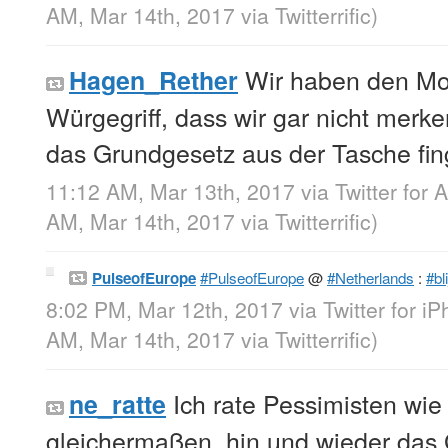
AM, Mar 14th, 2017
via
Twitterrific
)
Wir haben den Mos
Hagen_Rether
Würgegriff, dass wir gar nicht merk
das Grundgesetz aus der Tasche fin
11:12 AM, Mar 13th, 2017
via
Twitter for 
AM, Mar 14th, 2017
via
Twitterrific
)
PulseofEurope
#PulseofEurope
@
#Netherlands
:
#bl
8:02 PM, Mar 12th, 2017
via
Twitter for i
AM, Mar 14th, 2017
via
Twitterrific
)
Ich rate Pessimisten wie
ne_ratte
gleichermaßen, hin und wieder das 