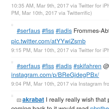
10:35 AM, Mar 9th, 2017
via
Twitter for i
PM, Mar 10th, 2017
via
Twitterrific
)
#serfaus
#fiss
#ladis
Frommes-Abf
pic.twitter.com/atYYwiZsmb
9:15 PM, Mar 10th, 2017
via
Twitter for i
#serfaus
#fiss
#ladis
#skifahren
@ 
instagram.com/p/BReGjdegPBx/
9:04 PM, Mar 10th, 2017
via
Instagram
f
I really really wish tha
akrabat
coming back to it would read
phpthe