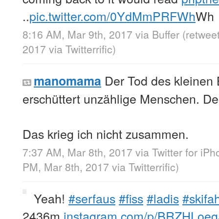
..
pic.twitter.com/0YdMmPRFWh
Wh
8:16 AM, Mar 9th, 2017
via
Buffer
(retwee
2017
via
Twitterrific
)
Der Tod des kleinen 
manomama
erschüttert unzählige Menschen. De
Das krieg ich nicht zusammen.
7:37 AM, Mar 8th, 2017
via
Twitter for iP
PM, Mar 8th, 2017
via
Twitterrific
)
Yeah!
#serfaus
#fiss
#ladis
#skifa
2436m
instagram.com/p/BRZHLoeg