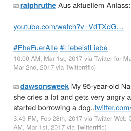
Aus aktuellem Anlass:
ralphruthe
youtube.com/watch?v=VdTXdG…
#EheFuerAlle
#LiebeistLiebe
10:00 AM, Mar 1st, 2017
via
Twitter for M
Mar 2nd, 2017
via
Twitterrific
)
My 95-year-old Na
dawsonsweek
she cries a lot and gets very angry
started borrowing a dog..
twitter.com
3:49 PM, Feb 28th, 2017
via
Twitter Web C
AM, Mar 1st, 2017
via
Twitterrific
)