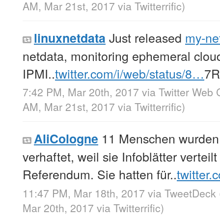
AM, Mar 21st, 2017
via
Twitterrific
)
Just released
my-net
linuxnetdata
netdata, monitoring ephemeral clou
IPMI..
twitter.com/i/web/status/8…
7R
7:42 PM, Mar 20th, 2017
via
Twitter Web C
AM, Mar 21st, 2017
via
Twitterrific
)
11 Menschen wurden i
AliCologne
verhaftet, weil sie Infoblätter vertei
Referendum. Sie hatten für..
twitter
11:47 PM, Mar 18th, 2017
via
TweetDeck
Mar 20th, 2017
via
Twitterrific
)