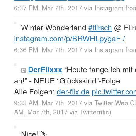
6:37 PM, Mar 7th, 2017
via
Instagram
fr
Winter Wonderland
#flirsch
@ Flir
instagram.com/p/BRWHLpygaF-/
6:36 PM, Mar 7th, 2017
via
Instagram
fr
“Heute fange ich mi
DerFlixxx
an!” - NEUE “Glückskind”-Folge
Alle Folgen:
der-flix.de
pic.twitter.
9:33 AM, Mar 7th, 2017
via
Twitter Web Cl
AM, Mar 7th, 2017
via
Twitterrific
)
Nice! ⛷