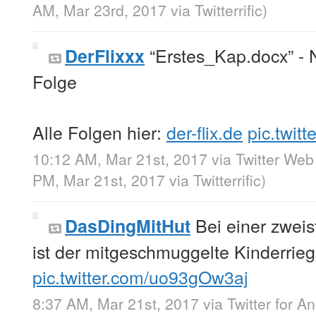
AM, Mar 23rd, 2017
via
Twitterrific
)
“Erstes_Kap.docx” - 
DerFlixxx
Folge
Alle Folgen hier:
der-flix.de
pic.twit
10:12 AM, Mar 21st, 2017
via
Twitter Web
PM, Mar 21st, 2017
via
Twitterrific
)
Bei einer zwei
DasDingMitHut
ist der mitgeschmuggelte Kinderriege
pic.twitter.com/uo93gOw3aj
8:37 AM, Mar 21st, 2017
via
Twitter for A