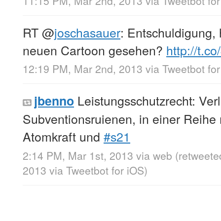
11:15 PM, Mar 2nd, 2013
via
Tweetbot for
RT
@
joschasauer
: Entschuldigung,
neuen Cartoon gesehen?
http://t.
12:19 PM, Mar 2nd, 2013
via
Tweetbot for
Leistungsschutzrecht: Verlag
jbenno
Subventionsruienen, in einer Reihe 
Atomkraft und
#s21
2:14 PM, Mar 1st, 2013
via web
(retweete
2013
via
Tweetbot for iOS
)