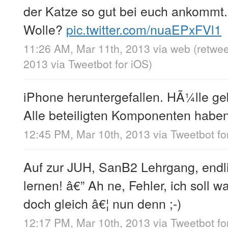
der Katze so gut bei euch ankommt. 
Wolle?
pic.twitter.com/nuaEPxFVl1
11:26 AM, Mar 11th, 2013
via web
(retwe
2013
via
Tweetbot for iOS
)
iPhone heruntergefallen. HÃ¼lle ge
Alle beteiligten Komponenten haben
12:45 PM, Mar 10th, 2013
via
Tweetbot fo
Auf zur JUH, SanB2 Lehrgang, endl
lernen! â€” Ah ne, Fehler, ich soll w
doch gleich â€¦ nun denn ;-)
12:17 PM, Mar 10th, 2013
via
Tweetbot fo