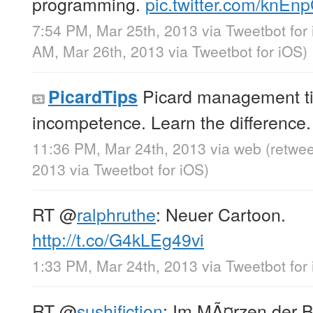
programming.
pic.twitter.com/knEn
7:54 PM, Mar 25th, 2013
via
Tweetbot for
AM, Mar 26th, 2013
via
Tweetbot for iOS
)
Picard management tip:
PicardTips
incompetence. Learn the difference.
11:36 PM, Mar 24th, 2013
via web
(retwe
2013
via
Tweetbot for iOS
)
RT
@
ralphruthe
: Neuer Cartoon.
http://t.co/G4kLEg49vi
1:33 PM, Mar 24th, 2013
via
Tweetbot for
RT
@
sushifiction
: Im MÃ¤rzen der 