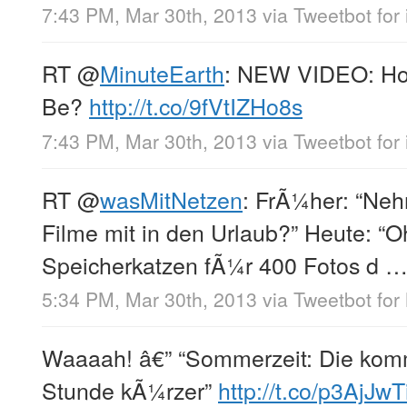
7:43 PM, Mar 30th, 2013
via
Tweetbot for
RT
@
MinuteEarth
: NEW VIDEO: Ho
Be?
http://t.co/9fVtIZHo8s
7:43 PM, Mar 30th, 2013
via
Tweetbot for
RT
@
wasMitNetzen
: FrÃ¼her: “Neh
Filme mit in den Urlaub?” Heute: “O
Speicherkatzen fÃ¼r 400 Fotos d 
5:34 PM, Mar 30th, 2013
via
Tweetbot for
Waaaah! â€” “Sommerzeit: Die komm
Stunde kÃ¼rzer”
http://t.co/p3AjJw