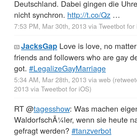
Deutschland. Dabei gingen die Uhre
nicht synchron.
http://t.co/Qz
…
7:53 PM, Mar 30th, 2013
via
Tweetbot for
Love is love, no matte
JacksGap
friends and followers who are gay des
got.
#LegalizeGayMarriage
5:34 AM, Mar 28th, 2013
via web
(retweet
2013
via
Tweetbot for iOS
)
RT
@
tagesshow
: Was machen eigen
WaldorfschÃ¼ler, wenn sie heute 
gefragt werden?
#tanzverbot