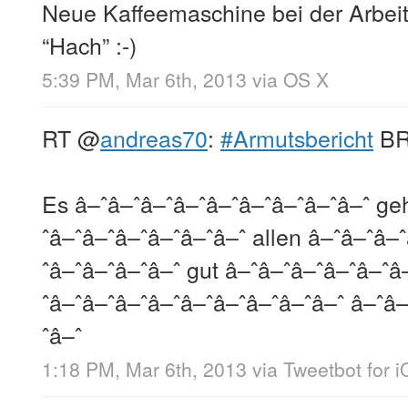
Neue Kaffeemaschine bei der Arbeit
“Hach” :-)
5:39 PM, Mar 6th, 2013
via
OS X
RT
@
andreas70
:
#Armutsbericht
BR
Es â–ˆâ–ˆâ–ˆâ–ˆâ–ˆâ–ˆâ–ˆâ–ˆâ–ˆ ge
ˆâ–ˆâ–ˆâ–ˆâ–ˆâ–ˆâ–ˆ allen â–ˆâ–ˆâ–
ˆâ–ˆâ–ˆâ–ˆâ–ˆ gut â–ˆâ–ˆâ–ˆâ–ˆâ–ˆâ
ˆâ–ˆâ–ˆâ–ˆâ–ˆâ–ˆâ–ˆâ–ˆâ–ˆâ–ˆ â–ˆâ–
ˆâ–ˆ
1:18 PM, Mar 6th, 2013
via
Tweetbot for 