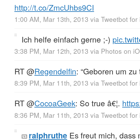
http://t.co/ZmcUhbs9CI
1:00 AM, Mar 13th, 2013
via
Tweetbot for
Ich helfe einfach gerne ;-)
pic.twi
3:38 PM, Mar 12th, 2013
via
Photos on i
RT
@
Regendelfin
: “Geboren um zu t
8:39 PM, Mar 11th, 2013
via
Tweetbot for
RT
@
CocoaGeek
: So true â€¦.
https
8:36 PM, Mar 11th, 2013
via
Tweetbot for
Es freut mich, dass
ralphruthe