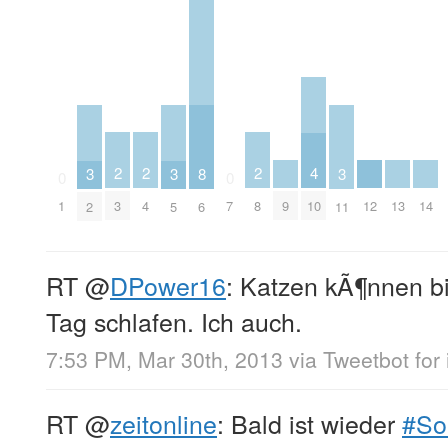
2
2
2
4
8
3
3
3
0
0
3
4
8
9
12
13
14
1
7
10
6
2
5
11
RT
@
DPower16
: Katzen kÃ¶nnen b
Tag schlafen. Ich auch.
7:53 PM, Mar 30th, 2013
via
Tweetbot for
RT
@
zeitonline
: Bald ist wieder
#So