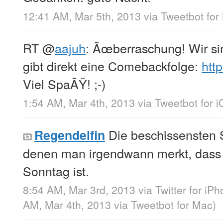
12:41 AM, Mar 5th, 2013
via
Tweetbot for
RT
@
aajuh
: Ãœberraschung! Wir si
gibt direkt eine Comebackfolge:
htt
Viel SpaÃŸ! ;-)
1:54 AM, Mar 4th, 2013
via
Tweetbot for 
Die beschissensten 
Regendelfin
denen man irgendwann merkt, dass 
Sonntag ist.
8:54 AM, Mar 3rd, 2013
via
Twitter for iP
AM, Mar 4th, 2013
via
Tweetbot for Mac
)