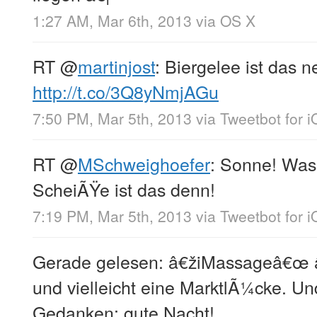
1:27 AM, Mar 6th, 2013
via
OS X
RT
@
martinjost
: Biergelee ist das
http://t.co/3Q8yNmjAGu
7:50 PM, Mar 5th, 2013
via
Tweetbot for 
RT
@
MSchweighoefer
: Sonne! Was
ScheiÃŸe ist das denn!
7:19 PM, Mar 5th, 2013
via
Tweetbot for 
Gerade gelesen: â€žiMassageâ€œ â€
und vielleicht eine MarktlÃ¼cke. U
Gedanken: gute Nacht!