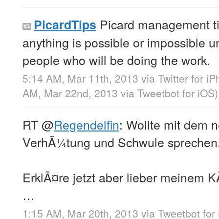
Picard management ti
PicardTips
anything is possible or impossible u
people who will be doing the work.
5:14 AM, Mar 11th, 2013
via
Twitter for i
AM, Mar 22nd, 2013
via
Tweetbot for iOS
)
RT
@
Regendelfin
: Wollte mit dem
VerhÃ¼tung und Schwule sprechen
ErklÃ¤re jetzt aber lieber meinem 
…
1:15 AM, Mar 20th, 2013
via
Tweetbot for