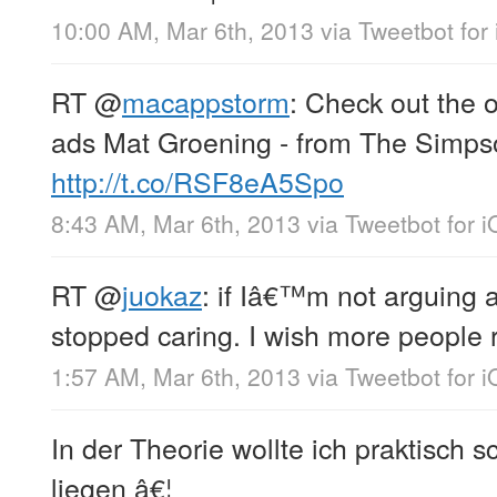
10:00 AM, Mar 6th, 2013
via
Tweetbot for
RT
@
macappstorm
: Check out the o
ads Mat Groening - from The Simpso
http://t.co/RSF8eA5Spo
8:43 AM, Mar 6th, 2013
via
Tweetbot for 
RT
@
juokaz
: if Iâ€™m not arguing 
stopped caring. I wish more people r
1:57 AM, Mar 6th, 2013
via
Tweetbot for 
In der Theorie wollte ich praktisch 
liegen â€¦