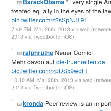
“Every single A
BarackObama
treated equally in the eyes of the la
pic.twitter.com/z2sSpNJT91
7:49 PM, Mar 26th, 2013
via web
(retweet
2013
via
Tweetbot for iOS
)
Neuer Comic!
ralphruthe
Mehr davon auf
die-fruehreifen.de
pic.twitter.com/zpDSx9wdFt
10:10 AM, Mar 26th, 2013
via web
(retwe
2013
via
Tweetbot for iOS
)
Peer review is an import
kronda