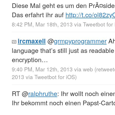
Diese Mal geht es um den PrÃ¤sid
Das erfahrt ihr auf
http://t.co/ol82z
8:42 PM, Mar 18th, 2013
via
Tweetbot for
@
grmpyprogrammer
Ah
ircmaxell
language that’s still just as readab
encryption…
9:40 PM, Mar 12th, 2013
via web
(retwee
2013
via
Tweetbot for iOS
)
RT
@
ralphruthe
: Ihr wollt noch ein
Ihr bekommt noch einen Papst-Cart