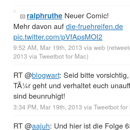
Neuer Comic!
ralphruthe
Mehr davon auf
die-fruehreifen.de
pic.twitter.com/pVfApsMOI2
9:52 AM, Mar 19th, 2013
via web
(retwee
2013
via
Tweetbot for Mac
)
RT
@
blogwart
: Seid bitte vorsichtig
TÃ¼r geht und verhaltet euch unauff
sind beunruhigt!
3:34 PM, Mar 19th, 2013
via
Tweetbot for
RT
@
aajuh
: Und hier ist die Folge 6