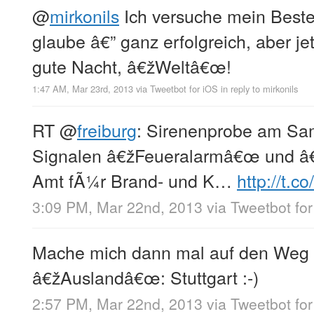
@
mirkonils
Ich versuche mein Bestes
glaube â€” ganz erfolgreich, aber jet
gute Nacht, â€žWeltâ€œ!
1:47 AM, Mar 23rd, 2013
via
Tweetbot for iOS
in reply to mirkonils
RT
@
freiburg
: Sirenenprobe am Sam
Signalen â€žFeueralarmâ€œ und â
Amt fÃ¼r Brand- und K…
http://t.
3:09 PM, Mar 22nd, 2013
via
Tweetbot fo
Mache mich dann mal auf den Weg 
â€žAuslandâ€œ: Stuttgart :-)
2:57 PM, Mar 22nd, 2013
via
Tweetbot fo