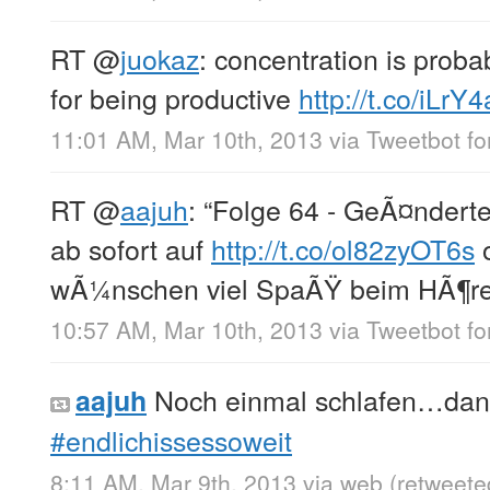
RT
@
juokaz
: concentration is probab
for being productive
http://t.co/iLr
11:01 AM, Mar 10th, 2013
via
Tweetbot fo
RT
@
aajuh
: “Folge 64 - GeÃ¤nderte
ab sofort auf
http://t.co/ol82zyOT6s
o
wÃ¼nschen viel SpaÃŸ beim HÃ¶ren
10:57 AM, Mar 10th, 2013
via
Tweetbot fo
Noch einmal schlafen…dan
aajuh
#endlichissessoweit
8:11 AM, Mar 9th, 2013
via web
(retweete