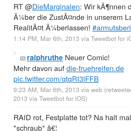
RT
@
DieMarginalen
: Wir kÃ¶nnen 
Ã¼ber die ZustÃ¤nde in unserem Lan
RealitÃ¤t Ã¼berlassen!
#armutsberi
1:14 PM, Mar 6th, 2013
via
Tweetbot for 
Neuer Comic!
ralphruthe
Mehr davon auf
die-fruehreifen.de
pic.twitter.com/qtqRI3lFFB
9:23 AM, Mar 6th, 2013
via web
(retweete
2013
via
Tweetbot for iOS
)
RAID rot, Festplatte tot? Na halt m
*schraub* â€¦