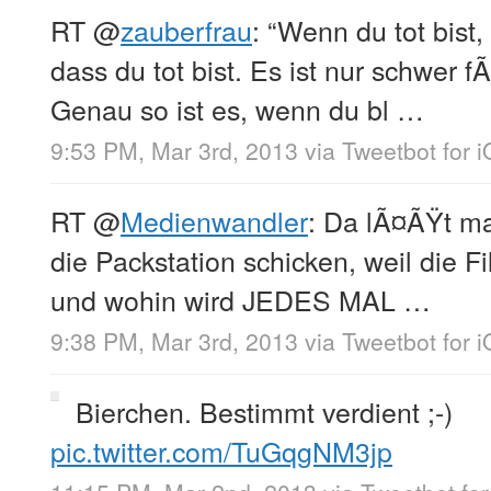
RT
@
zauberfrau
: “Wenn du tot bist
dass du tot bist. Es ist nur schwer 
Genau so ist es, wenn du bl …
9:53 PM, Mar 3rd, 2013
via
Tweetbot for 
RT
@
Medienwandler
: Da lÃ¤ÃŸt ma
die Packstation schicken, weil die Fi
und wohin wird JEDES MAL …
9:38 PM, Mar 3rd, 2013
via
Tweetbot for 
Bierchen. Bestimmt verdient ;-)
pic.twitter.com/TuGqgNM3jp