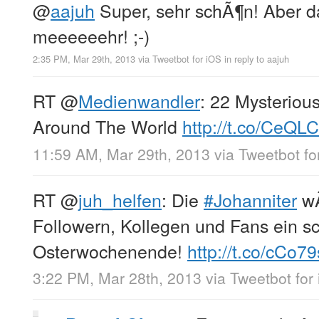
@
aajuh
Super, sehr schÃ¶n! Aber d
meeeeeehr! ;-)
2:35 PM, Mar 29th, 2013
via
Tweetbot for iOS
in reply to aajuh
RT
@
Medienwandler
: 22 Mysterio
Around The World
http://t.co/CeQL
11:59 AM, Mar 29th, 2013
via
Tweetbot fo
RT
@
juh_helfen
: Die
#Johanniter
wÃ
Followern, Kollegen und Fans ein 
Osterwochenende!
http://t.co/cCo7
3:22 PM, Mar 28th, 2013
via
Tweetbot for