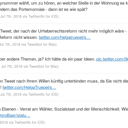
ummer wählt, um zu hören, an welcher Stelle in der Wohnung es kli
ndern das Portemonnaie - dann ist es wie spät?
 Jul 7th, 2018
via
Twitterrific for iOS
)
Tweet, der nach der Urheberrechtsreform nicht mehr möglich wäre 
 Reform nicht wissen.
twitter.com/helgatruepel/s…
Jul 7th, 2018
via
Tweetbot for Mac
)
ber andere Themen, ja? Ich hätte da ein paar Ideen.
pic.twitter.com/
 Jul 7th, 2018
via
Tweetbot for Mac
)
esen Tweet nach Ihrem Willen künftig unterbinden muss, da Sie nicht d
t!
twitter.com/HelgaTruepel/s…
 Jul 7th, 2018
via
Twitterrific for iOS
)
n Ebenen - Verrat am Wähler, Sozialstaat und der Menschlichkeit. W
/DoroBaer/statu…
, 2018
via
Twitterrific for iOS
)