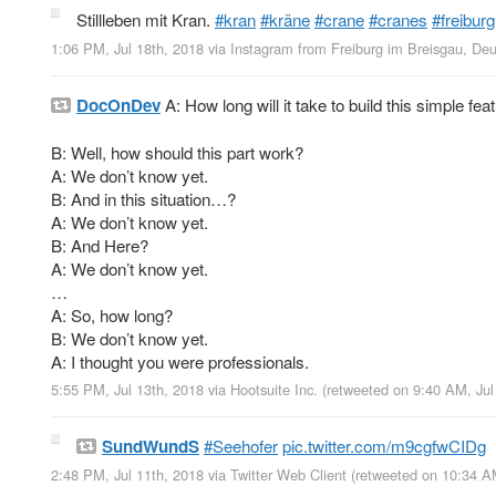
Stillleben mit Kran.
#kran
#kräne
#crane
#cranes
#freiburg
1:06 PM, Jul 18th, 2018
via
Instagram
from
Freiburg im Breisgau, De
DocOnDev
A: How long will it take to build this simple fea
B: Well, how should this part work?
A: We don’t know yet.
B: And in this situation…?
A: We don’t know yet.
B: And Here?
A: We don’t know yet.
…
A: So, how long?
B: We don’t know yet.
A: I thought you were professionals.
5:55 PM, Jul 13th, 2018
via
Hootsuite Inc.
(retweeted on 9:40 AM, Ju
SundWundS
#Seehofer
pic.twitter.com/m9cgfwCIDg
2:48 PM, Jul 11th, 2018
via
Twitter Web Client
(retweeted on 10:34 A