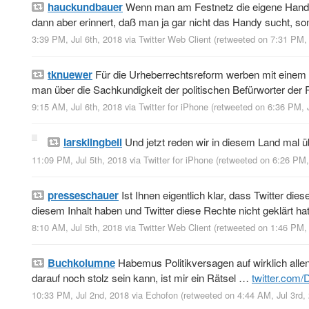
hauckundbauer
Wenn man am Festnetz die eigene Handyn
dann aber erinnert, daß man ja gar nicht das Handy sucht, so
3:39 PM, Jul 6th, 2018
via
Twitter Web Client
(retweeted on 7:31 PM,
tknuewer
Für die Urheberrechtsreform werben mit einem 
man über die Sachkundigkeit der politischen Befürworter der
9:15 AM, Jul 6th, 2018
via
Twitter for iPhone
(retweeted on 6:36 PM, 
larsklingbeil
Und jetzt reden wir in diesem Land mal ü
11:09 PM, Jul 5th, 2018
via
Twitter for iPhone
(retweeted on 6:26 PM,
presseschauer
Ist Ihnen eigentlich klar, dass Twitter di
diesem Inhalt haben und Twitter diese Rechte nicht geklärt ha
8:10 AM, Jul 5th, 2018
via
Twitter Web Client
(retweeted on 1:46 PM,
Buchkolumne
Habemus Politikversagen auf wirklich alle
darauf noch stolz sein kann, ist mir ein Rätsel …
twitter.com
10:33 PM, Jul 2nd, 2018
via
Echofon
(retweeted on 4:44 AM, Jul 3rd