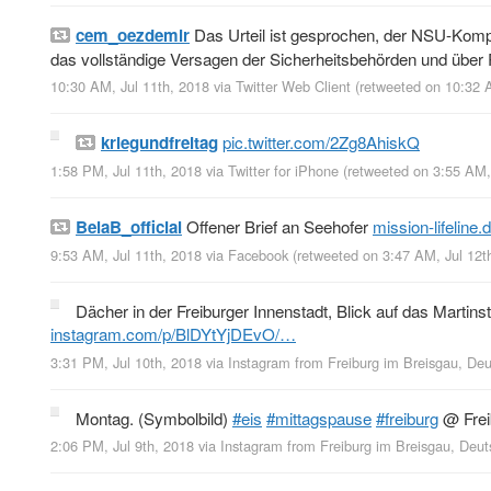
cem_oezdemir
Das Urteil ist gesprochen, der NSU-Komp
das vollständige Versagen der Sicherheitsbehörden und übe
10:30 AM, Jul 11th, 2018
via
Twitter Web Client
(retweeted on 10:32 
kriegundfreitag
pic.twitter.com/2Zg8AhiskQ
1:58 PM, Jul 11th, 2018
via
Twitter for iPhone
(retweeted on 3:55 AM,
BelaB_official
Offener Brief an Seehofer
mission-lifeline
9:53 AM, Jul 11th, 2018
via
Facebook
(retweeted on 3:47 AM, Jul 12
Dächer in der Freiburger Innenstadt, Blick auf das Martins
instagram.com/p/BlDYtYjDEvO/…
3:31 PM, Jul 10th, 2018
via
Instagram
from
Freiburg im Breisgau, De
Montag. (Symbolbild)
#eis
#mittagspause
#freiburg
@ Frei
2:06 PM, Jul 9th, 2018
via
Instagram
from
Freiburg im Breisgau, Deut