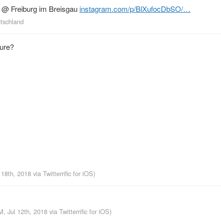
@ Freiburg im Breisgau
instagram.com/p/BlXufocDbSO/…
utschland
ture?
l 18th, 2018
via
Twitterrific for iOS
)
M, Jul 12th, 2018
via
Twitterrific for iOS
)