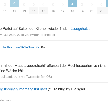
4
2
0
0
0
0
0
0
0
0
0
11
12
13
14
15
16
17
18
19
20
21
 Partei auf Seiten der Kirchen wieder findet.
#ausgehetzt
M, Jul 25th, 2018
via
Twitter for iPhone
)
ic.twitter.com/lA1u9swfXv
fXv
n mit der Maus ausgerutscht” offenbart der Rechtspopulismus nicht 
ine Wähler hält.
 Jul 23rd, 2018
via
Twitterrific for iOS
)
urg
#sonnenuntergang
#sunset
@ Freiburg im Breisgau
utschland