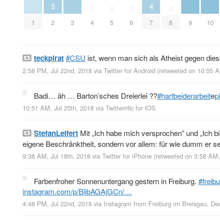
5
4
0
0
0
0
1
2
3
4
5
6
7
8
9
10
teckpirat
#CSU
ist, wenn man sich als Atheist gegen diese
2:58 PM, Jul 22nd, 2018
via
Twitter for Android
(retweeted on 10:55 A
Badi… äh … Barton’sches Dreierlei ??
#hartbeiderarbeit
e
p
10:51 AM, Jul 25th, 2018
via
Twitterrific for iOS
StefanLeifert
Mit „Ich habe mich versprochen” und „Ich bi
eigene Beschränktheit, sondern vor allem: für wie dumm er se
9:38 AM, Jul 18th, 2018
via
Twitter for iPhone
(retweeted on 3:58 AM,
Farbenfroher Sonnenuntergang gestern in Freiburg.
#freib
instagram.com/p/BlibAGAjGCn/…
4:48 PM, Jul 22nd, 2018
via
Instagram
from
Freiburg im Breisgau, De