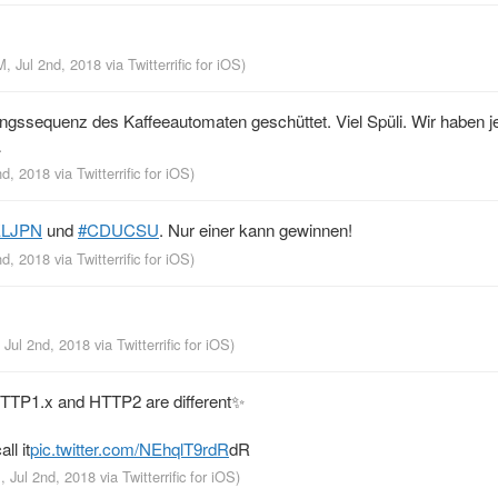
M, Jul 2nd, 2018
via
Twitterrific for iOS
)
ungssequenz des Kaffeeautomaten geschüttet. Viel Spüli. Wir haben je
…
2nd, 2018
via
Twitterrific for iOS
)
ELJPN
und
#CDUCSU
. Nur einer kann gewinnen!
2nd, 2018
via
Twitterrific for iOS
)
 Jul 2nd, 2018
via
Twitterrific for iOS
)
TTP1.x and HTTP2 are different✨
ll it
pic.twitter.com/NEhqlT9rdR
dR
, Jul 2nd, 2018
via
Twitterrific for iOS
)