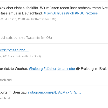
lex aber nicht aufgeklärt. Wir müssen reden über rechtsextreme Ne
r Rassismus in Deutschland.
#KeinSchlussstrich
#NSUProzess
AM, Jul 12th, 2018
via
Twitterrific for iOS
)
 Jul 12th, 2018
via
Twitterrific for iOS
)
.de/de/presse/offe…
th, 2018
via
Twitterrific for iOS
)
tor (letzte Woche).
#freiburg
#dächer
#martinstor
@ Freiburg im Brei
utschland
burg im Breisgau
instagram.com/p/BlAqM7xj5_S/…
schland