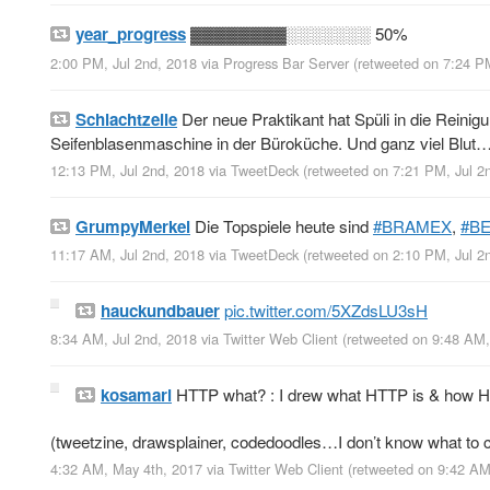
year_progress
▓▓▓▓▓▓▓▓░░░░░░░ 50%
2:00 PM, Jul 2nd, 2018
via
Progress Bar Server
(retweeted on 7:24 P
Schlachtzeile
Der neue Praktikant hat Spüli in die Reinig
Seifenblasenmaschine in der Büroküche. Und ganz viel Blut
12:13 PM, Jul 2nd, 2018
via
TweetDeck
(retweeted on 7:21 PM, Jul 
GrumpyMerkel
Die Topspiele heute sind
#BRAMEX
,
#B
11:17 AM, Jul 2nd, 2018
via
TweetDeck
(retweeted on 2:10 PM, Jul 
hauckundbauer
pic.twitter.com/5XZdsLU3sH
8:34 AM, Jul 2nd, 2018
via
Twitter Web Client
(retweeted on 9:48 AM,
kosamari
HTTP what? : I drew what HTTP is & how H
(tweetzine, drawsplainer, codedoodles…I don’t know what to ca
4:32 AM, May 4th, 2017
via
Twitter Web Client
(retweeted on 9:42 AM