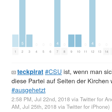
5
4
4
0
0
0
0
0
0
0
1
2
3
4
5
6
7
8
9
10
11
12
13
14
#CSU
ist, wenn man sic
teckpirat
diese Partei auf Seiten der Kirchen 
#ausgehetzt
2:58 PM, Jul 22nd, 2018
via
Twitter for An
AM, Jul 25th, 2018
via
Twitter for iPhone
)