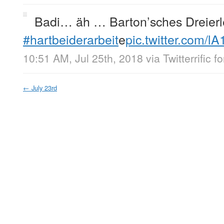
Badi… äh … Barton’sches Dreierl
#hartbeiderarbeit
e
pic.twitter.com/l
10:51 AM, Jul 25th, 2018
via
Twitterrific f
←
July 23rd