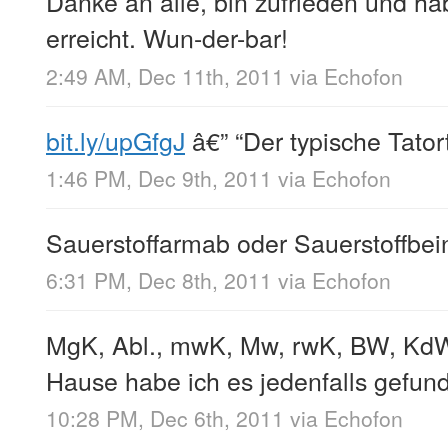
Danke an alle, bin zufrieden und h
erreicht. Wun-der-bar!
2:49 AM, Dec 11th, 2011
via
Echofon
bit.ly/upGfgJ
â€” “Der typische Tato
1:46 PM, Dec 9th, 2011
via
Echofon
Sauerstoffarmab oder Sauerstoffbe
6:31 PM, Dec 8th, 2011
via
Echofon
MgK, Abl., mwK, Mw, rwK, BW, K
Hause habe ich es jedenfalls gefun
10:28 PM, Dec 6th, 2011
via
Echofon