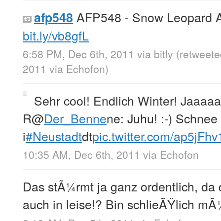
AFP548 - Snow Leopard 
afp548
bit.ly/vb8gfL
6:58 PM, Dec 6th, 2011
via
bitly
(retweete
2011
via
Echofon
)
Sehr cool! Endlich Winter! Jaaaaa
R
@
Der_Benne
ne: Juhu! :-) Schnee
i
#Neustadt
dt
pic.twitter.com/ap5jFhv
10:35 AM, Dec 6th, 2011
via
Echofon
Das stÃ¼rmt ja ganz ordentlich, da
auch in leise!? Bin schlieÃŸlich 