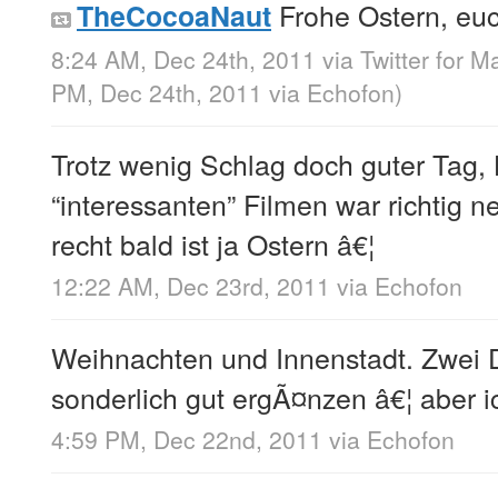
Frohe Ostern, euc
TheCocoaNaut
8:24 AM, Dec 24th, 2011
via
Twitter for M
PM, Dec 24th, 2011
via
Echofon
)
Trotz wenig Schlag doch guter Tag,
“interessanten” Filmen war richtig net
recht bald ist ja Ostern â€¦
12:22 AM, Dec 23rd, 2011
via
Echofon
Weihnachten und Innenstadt. Zwei Di
sonderlich gut ergÃ¤nzen â€¦ aber i
4:59 PM, Dec 22nd, 2011
via
Echofon