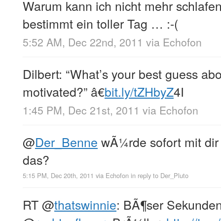
Warum kann ich nicht mehr schlafen
bestimmt ein toller Tag … :-(
5:52 AM, Dec 22nd, 2011
via
Echofon
Dilbert: “What’s your best guess ab
motivated?” â€
bit.ly/tZHbyZ
4I
1:45 PM, Dec 21st, 2011
via
Echofon
@
Der_Benne
wÃ¼rde sofort mit dir 
das?
5:15 PM, Dec 20th, 2011
via
Echofon
in reply to Der_Pluto
RT
@
thatswinnie
: BÃ¶ser Sekunden