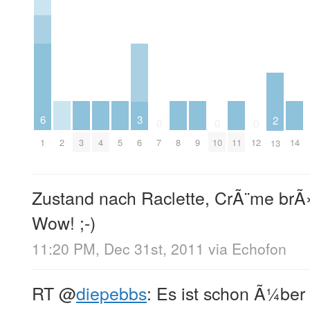
6
3
2
0
0
0
2
3
4
5
8
9
11
14
1
6
7
10
12
13
Zustand nach Raclette, CrÃ¨me brÃ»
Wow! ;-)
11:20 PM, Dec 31st, 2011
via
Echofon
RT
@
diepebbs
: Es ist schon Ã¼ber