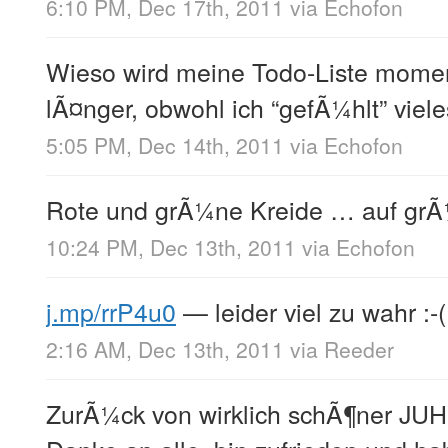
6:10 PM, Dec 17th, 2011
via
Echofon
Wieso wird meine Todo-Liste momen
lÃ¤nger, obwohl ich “gefÃ¼hlt” viel
5:05 PM, Dec 14th, 2011
via
Echofon
Rote und grÃ¼ne Kreide … auf grÃ¼
10:24 PM, Dec 13th, 2011
via
Echofon
j.mp/rrP4u0
— leider viel zu wahr :-(
2:16 AM, Dec 13th, 2011
via
Reeder
ZurÃ¼ck von wirklich schÃ¶ner JUH