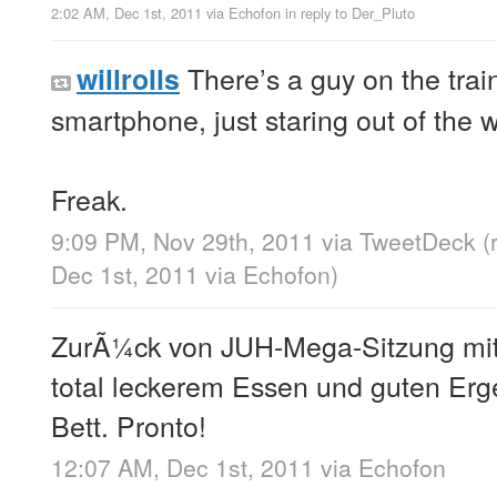
2:02 AM, Dec 1st, 2011
via
Echofon
in reply to Der_Pluto
There’s a guy on the trai
willrolls
smartphone, just staring out of the 
Freak.
9:09 PM, Nov 29th, 2011
via
TweetDeck
(
Dec 1st, 2011
via
Echofon
)
ZurÃ¼ck von JUH-Mega-Sitzung mi
total leckerem Essen und guten Erge
Bett. Pronto!
12:07 AM, Dec 1st, 2011
via
Echofon