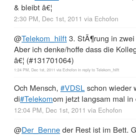
& bleibt â€¦
2:30 PM, Dec 1st, 2011
via
Echofon
@
Telekom_hilft
3. StÃ¶rung in zwei
Aber ich denke/hoffe dass die Kolle
â€¦ (#131701064)
1:24 PM, Dec 1st, 2011
via
Echofon
in reply to Telekom_hilft
Och Mensch,
#VDSL
schon wieder 
di
#Telekom
om jetzt langsam mal in
12:04 PM, Dec 1st, 2011
via
Echofon
@
Der_Benne
der Rest ist im Bett. G