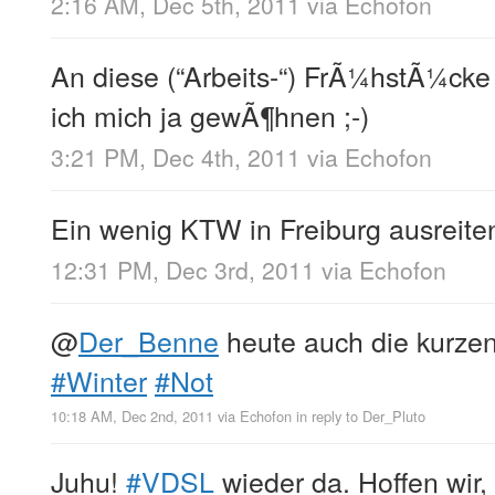
2:16 AM, Dec 5th, 2011
via
Echofon
An diese (“Arbeits-“) FrÃ¼hstÃ¼cke
ich mich ja gewÃ¶hnen ;-)
3:21 PM, Dec 4th, 2011
via
Echofon
Ein wenig KTW in Freiburg ausreit
12:31 PM, Dec 3rd, 2011
via
Echofon
@
Der_Benne
heute auch die kurz
#Winter
#Not
10:18 AM, Dec 2nd, 2011
via
Echofon
in reply to Der_Pluto
Juhu!
#VDSL
wieder da. Hoffen wir, d