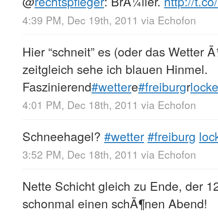
@
rechtspfleger
: BrÃ¼ller.
http://t.
4:39 PM, Dec 19th, 2011
via
Echofon
Hier “schneit” es (oder das Wetter 
zeitgleich sehe ich blauen Hinmel.
Faszinierend
#wetter
e
#freiburg
r
lock
4:01 PM, Dec 18th, 2011
via
Echofon
Schneehagel?
#wetter
#freiburg
loc
3:52 PM, Dec 18th, 2011
via
Echofon
Nette Schicht gleich zu Ende, der 
schonmal einen schÃ¶nen Abend!