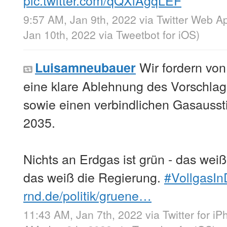
pic.twitter.com/qQXlAgqLEF
9:57 AM, Jan 9th, 2022
via
Twitter Web A
Jan 10th, 2022
via
Tweetbot for iΟS
)
Wir fordern von
Luisamneubauer
eine klare Ablehnung des Vorschla
sowie einen verbindlichen Gasausst
2035.
Nichts an Erdgas ist grün - das we
das weiß die Regierung.
#VollgasIn
rnd.de/politik/gruene…
11:43 AM, Jan 7th, 2022
via
Twitter for i