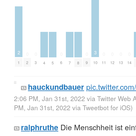
2
3
0
0
0
0
0
0
0
0
1
2
3
6
9
10
11
12
13
14
4
5
7
8
pic.twitter.
hauckundbauer
2:06 PM, Jan 31st, 2022
via
Twitter Web 
PM, Jan 31st, 2022
via
Tweetbot for iΟS
)
Die Menschheit ist ein
ralphruthe