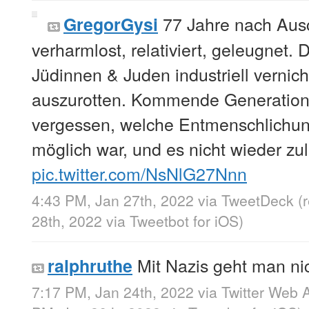
77 Jahre nach Ausc
GregorGysi
verharmlost, relativiert, geleugnet.
Jüdinnen & Juden industriell vernich
auszurotten. Kommende Generation
vergessen, welche Entmenschlichu
möglich war, und es nicht wieder zu
pic.twitter.com/NsNlG27Nnn
4:43 PM, Jan 27th, 2022
via
TweetDeck
(
28th, 2022
via
Tweetbot for iΟS
)
Mit Nazis geht man ni
ralphruthe
7:17 PM, Jan 24th, 2022
via
Twitter Web 