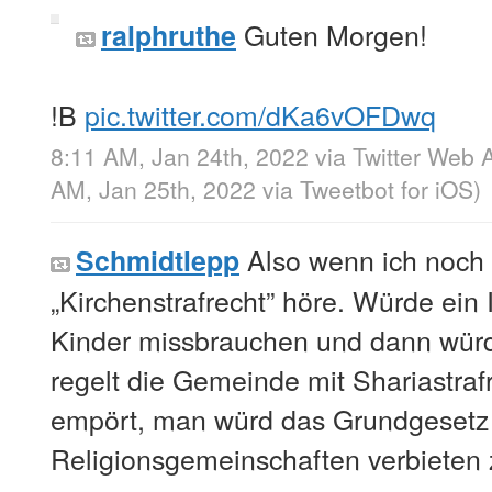
Guten Morgen!
ralphruthe
!B
pic.twitter.com/dKa6vOFDwq
8:11 AM, Jan 24th, 2022
via
Twitter Web 
AM, Jan 25th, 2022
via
Tweetbot for iΟS
)
Also wenn ich noch
Schmidtlepp
„Kirchenstrafrecht” höre. Würde ei
Kinder missbrauchen und dann würds
regelt die Gemeinde mit Shariastrafr
empört, man würd das Grundgesetz
Religionsgemeinschaften verbieten