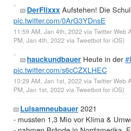
Aufstehen! Die Schul
DerFlixxx
pic.twitter.com/0ArG3YDnsE
11:59 AM, Jan 4th, 2022
via
Twitter Web 
PM, Jan 4th, 2022
via
Tweetbot for iΟS
)
Heute in der
#
hauckundbauer
pic.twitter.com/s6cCZXLHEC
10:29 AM, Jan 1st, 2022
via
Twitter Web 
PM, Jan 1st, 2022
via
Tweetbot for iΟS
)
2021
Luisamneubauer
- mussten 1,3 Mio vor Klima & Umwe
- nahmen Brände in Nordamerika, F