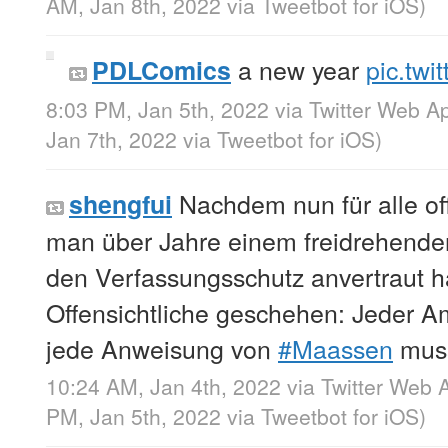
AM, Jan 8th, 2022
via
Tweetbot for iΟS
)
a new year
pic.tw
PDLComics
8:03 PM, Jan 5th, 2022
via
Twitter Web A
Jan 7th, 2022
via
Tweetbot for iΟS
)
Nachdem nun für alle off
shengfui
man über Jahre einem freidrehende
den Verfassungsschutz anvertraut h
Offensichtliche geschehen: Jeder Amt
jede Anweisung von
#Maassen
muss
10:24 AM, Jan 4th, 2022
via
Twitter Web 
PM, Jan 5th, 2022
via
Tweetbot for iΟS
)