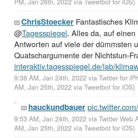
PM, Jan 26th, 2022
via
Tweetbot for iΟS
)
Fantastisches Kli
ChrisStoecker
@
Tagesspiegel
⁩. Alles da, auf einen
Antworten auf viele der dümmsten u
Quatschargumente der Nichtstun-Fra
interaktiv.tagesspiegel.de/lab/kli
9:38 AM, Jan 24th, 2022
via
Twitter for i
AM, Jan 25th, 2022
via
Tweetbot for iΟS
)
pic.twitter.c
hauckundbauer
9:53 AM, Jan 24th, 2022
via
Twitter Web 
AM, Jan 25th, 2022
via
Tweetbot for iΟS
)