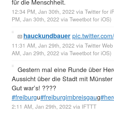
für die Menschheit.
12:34 PM, Jan 30th, 2022
via
Twitter for 
PM, Jan 30th, 2022
via
Tweetbot for iΟS
)
pic.twitter.c
hauckundbauer
11:31 AM, Jan 29th, 2022
via
Twitter Web
AM, Jan 29th, 2022
via
Tweetbot for iΟS
)
Gestern mal eine Runde über Her
Aussicht über die Stadt mit Münste
Gut war’s! ????
#freiburg
u
#freiburgimbreisgau
g
#her
2:11 AM, Jan 29th, 2022
via
IFTTT