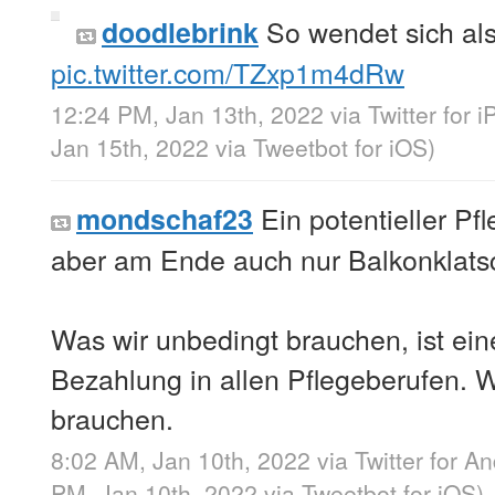
So wendet sich als
doodlebrink
pic.twitter.com/TZxp1m4dRw
12:24 PM, Jan 13th, 2022
via
Twitter for i
Jan 15th, 2022
via
Tweetbot for iΟS
)
Ein potentieller Pf
mondschaf23
aber am Ende auch nur Balkonklats
Was wir unbedingt brauchen, ist ein
Bezahlung in allen Pflegeberufen. We
brauchen.
8:02 AM, Jan 10th, 2022
via
Twitter for A
PM, Jan 10th, 2022
via
Tweetbot for iΟS
)