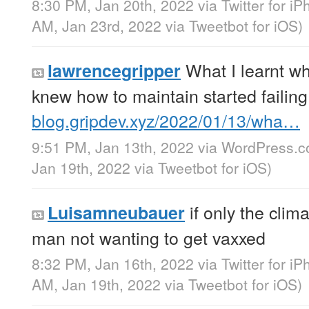
8:30 PM, Jan 20th, 2022
via
Twitter for i
AM, Jan 23rd, 2022
via
Tweetbot for iΟS
)
What I learnt w
lawrencegripper
knew how to maintain started failing
blog.gripdev.xyz/2022/01/13/wha…
9:51 PM, Jan 13th, 2022
via
WordPress.
Jan 19th, 2022
via
Tweetbot for iΟS
)
if only the cli
Luisamneubauer
man not wanting to get vaxxed
8:32 PM, Jan 16th, 2022
via
Twitter for i
AM, Jan 19th, 2022
via
Tweetbot for iΟS
)