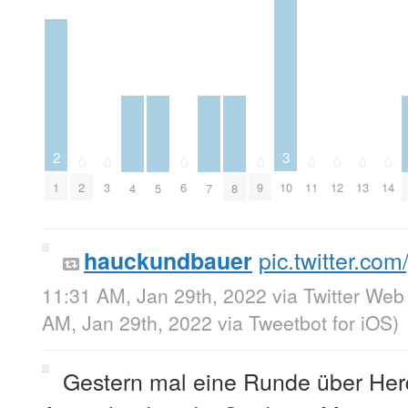
2
3
0
0
0
0
0
0
0
0
1
2
3
6
9
10
11
12
13
14
4
5
7
8
pic.twitter.c
hauckundbauer
11:31 AM, Jan 29th, 2022
via
Twitter Web
AM, Jan 29th, 2022
via
Tweetbot for iΟS
)
Gestern mal eine Runde über Her