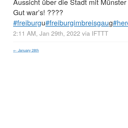
Aussicht über die Stadt mit Münste
Gut war’s! ????
#freiburg
u
#freiburgimbreisgau
g
#her
2:11 AM, Jan 29th, 2022
via
IFTTT
←
January 28th