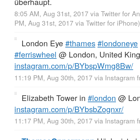
überhaupt.
8:05 AM, Aug 31st, 2017
via
Twitter for A
PM, Aug 31st, 2017
via
Twitter for iPhone
)
London Eye
#thames
#londoneye
#ferriswheel
@ London, United Kin
instagram.com/p/BYbspWmg8Bw/
11:19 PM, Aug 30th, 2017
via
Instagram
Elizabeth Tower in
#london
@ Lon
instagram.com/p/BYbsbZognxr/
11:17 PM, Aug 30th, 2017
via
Instagram