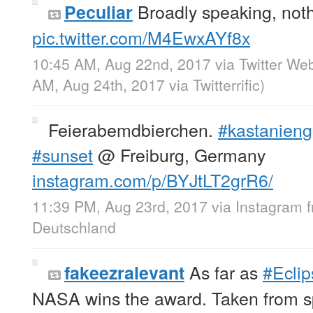
Broadly speaking, not
Peculiar
pic.twitter.com/M4EwxAYf8x
10:45 AM, Aug 22nd, 2017
via
Twitter Web
AM, Aug 24th, 2017
via
Twitterrific
)
Feierabemdbierchen.
#kastanieng
#sunset
@ Freiburg, Germany
instagram.com/p/BYJtLT2grR6/
11:39 PM, Aug 23rd, 2017
via
Instagram
Deutschland
As far as
#Ecli
fakeezralevant
NASA wins the award. Taken from 