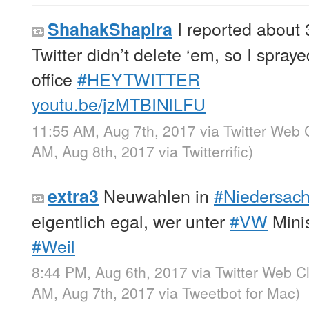
I reported about 
ShahakShapira
Twitter didn’t delete ‘em, so I spraye
office
#HEYTWITTER
youtu.be/jzMTBINlLFU
11:55 AM, Aug 7th, 2017
via
Twitter Web 
AM, Aug 8th, 2017
via
Twitterrific
)
Neuwahlen in
#Niedersac
extra3
eigentlich egal, wer unter
#VW
Minis
#Weil
8:44 PM, Aug 6th, 2017
via
Twitter Web Cl
AM, Aug 7th, 2017
via
Tweetbot for Mac
)