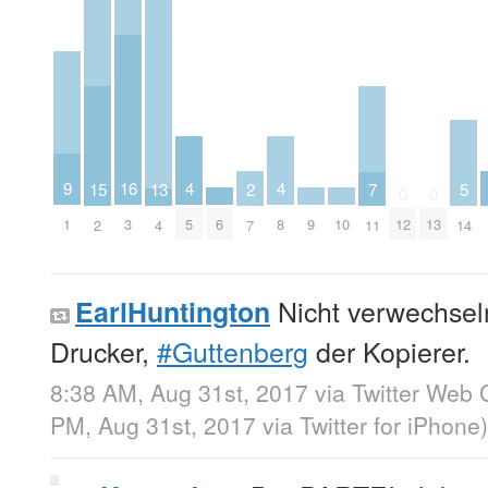
4
4
9
16
13
5
2
15
7
0
0
5
8
1
6
9
10
3
12
13
4
14
7
2
11
Nicht verwechsel
EarlHuntington
Drucker,
#Guttenberg
der Kopierer.
8:38 AM, Aug 31st, 2017
via
Twitter Web C
PM, Aug 31st, 2017
via
Twitter for iPhone
)