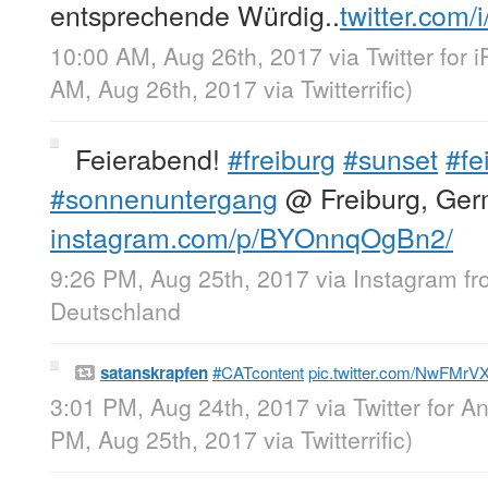
entsprechende Würdig..
twitter.com/
10:00 AM, Aug 26th, 2017
via
Twitter for 
AM, Aug 26th, 2017
via
Twitterrific
)
Feierabend!
#freiburg
#sunset
#fe
#sonnenuntergang
@ Freiburg, Ge
instagram.com/p/BYOnnqOgBn2/
9:26 PM, Aug 25th, 2017
via
Instagram
f
Deutschland
satanskrapfen
#CATcontent
pic.twitter.com/NwFMrV
3:01 PM, Aug 24th, 2017
via
Twitter for A
PM, Aug 25th, 2017
via
Twitterrific
)