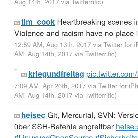
Aug 14th, 2017
via
Twitterrific
)
Heartbreaking scenes 
tim_cook
Violence and racism have no place 
12:59 AM, Aug 13th, 2017
via
Twitter for 
AM, Aug 14th, 2017
via
Twitterrific
)
pic.twitter.co
kriegundfreitag
7:09 AM, Apr 26th, 2017
via
Twitter for i
AM, Aug 14th, 2017
via
Twitterrific
)
Git, Mercurial, SVN: Versi
heisec
über SSH-Befehle angreifbar
heise.
#LinuxundOpenSource
#Sicherheit