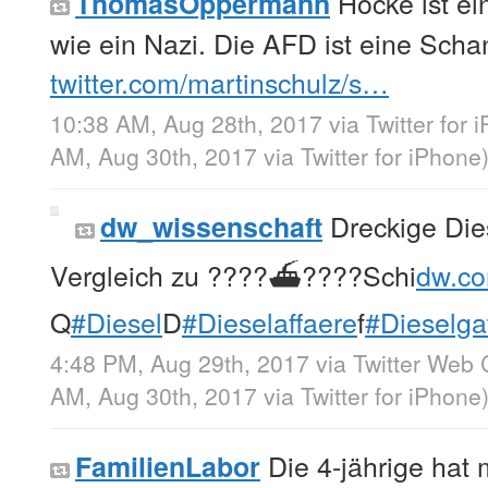
Höcke ist ei
ThomasOppermann
wie ein Nazi. Die AFD ist eine Scha
twitter.com/martinschulz/s…
10:38 AM, Aug 28th, 2017
via
Twitter for 
AM, Aug 30th, 2017
via
Twitter for iPhone
Dreckige Die
dw_wissenschaft
Vergleich zu ????⛴????Schi
dw.co
Q
#Diesel
D
#Dieselaffaere
f
#Dieselga
4:48 PM, Aug 29th, 2017
via
Twitter Web 
AM, Aug 30th, 2017
via
Twitter for iPhone
Die 4-jährige hat
FamilienLabor