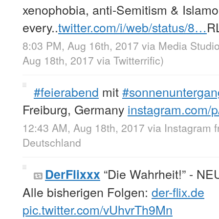
xenophobia, anti-Semitism & Islam
every..
twitter.com/i/web/status/8…
R
8:03 PM, Aug 16th, 2017
via
Media Studi
Aug 18th, 2017
via
Twitterrific
)
#feierabend
mit
#sonnenuntergan
Freiburg, Germany
instagram.com/
12:43 AM, Aug 18th, 2017
via
Instagram
Deutschland
“Die Wahrheit!” - NE
DerFlixxx
Alle bisherigen Folgen:
der-flix.de
pic.twitter.com/vUhvrTh9Mn