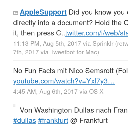
Did you know you 
AppleSupport
directly into a document? Hold the C
it, then press C..
twitter.com/i/web/s
11:13 PM, Aug 5th, 2017
via
Sprinklr
(ret
7th, 2017
via
Tweetbot for Mac
)
No Fun Facts mit Nico Semsrott (Fo
youtube.com/watch?v=Yxl7y3…
4:45 AM, Aug 6th, 2017
via
OS X
Von Washington Dullas nach Fran
#dullas
#frankfurt
@ Frankfurt