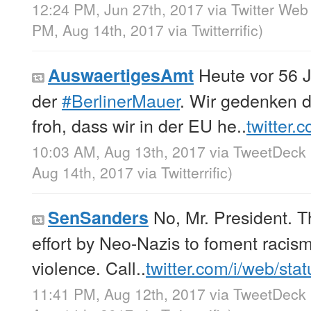
12:24 PM, Jun 27th, 2017
via
Twitter Web 
PM, Aug 14th, 2017
via
Twitterrific
)
Heute vor 56 
AuswaertigesAmt
der
#BerlinerMauer
. Wir gedenken 
froh, dass wir in der EU he..
twitter.
10:03 AM, Aug 13th, 2017
via
TweetDeck
Aug 14th, 2017
via
Twitterrific
)
No, Mr. President. Th
SenSanders
effort by Neo-Nazis to foment racis
violence. Call..
twitter.com/i/web/sta
11:41 PM, Aug 12th, 2017
via
TweetDeck