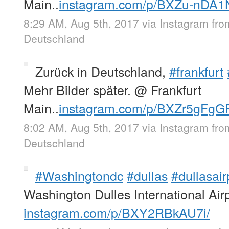
Main..
instagram.com/p/BXZu-nDA1
8:29 AM, Aug 5th, 2017
via
Instagram
fr
Deutschland
Zurück in Deutschland,
#frankfurt
Mehr Bilder später. @ Frankfurt
Main..
instagram.com/p/BXZr5gFgG
8:02 AM, Aug 5th, 2017
via
Instagram
fr
Deutschland
#Washingtondc
#dullas
#dullasair
Washington Dulles International Air
instagram.com/p/BXY2RBkAU7i/