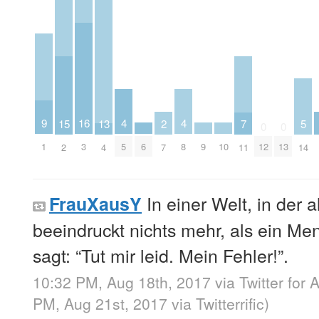
4
4
9
16
13
5
2
15
7
0
0
5
8
1
6
9
10
3
12
13
4
14
7
2
11
In einer Welt, in der a
FrauXausY
beeindruckt nichts mehr, als ein Me
sagt: “Tut mir leid. Mein Fehler!”.
10:32 PM, Aug 18th, 2017
via
Twitter for 
PM, Aug 21st, 2017
via
Twitterrific
)