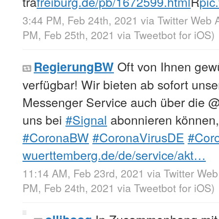
tra
freiburg.de/pb/1672599.html
R
pic
3:44 PM, Feb 24th, 2021
via
Twitter Web 
PM, Feb 25th, 2021
via
Tweetbot for iΟS
)
Oft von Ihnen gewü
RegierungBW
verfügbar! Wir bieten ab sofort uns
Messenger Service auch über die
uns bei
#Signal
abonnieren können, h
#CoronaBW
#CoronaVirusDE
#Coro
wuerttemberg.de/de/service/akt…
11:14 AM, Feb 23rd, 2021
via
Twitter We
PM, Feb 24th, 2021
via
Tweetbot for iΟS
)
In Zusammenhang mit 