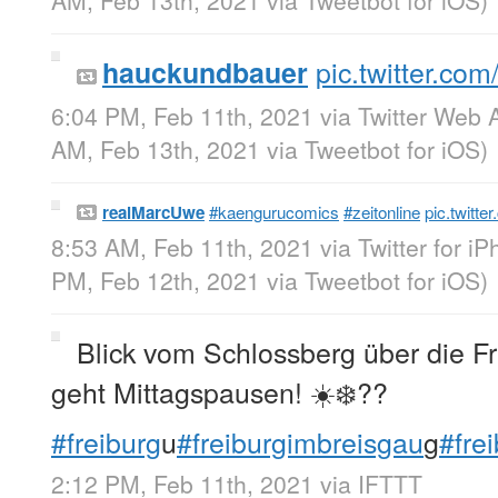
AM, Feb 13th, 2021
via
Tweetbot for iΟS
)
pic.twitter.c
hauckundbauer
6:04 PM, Feb 11th, 2021
via
Twitter Web 
AM, Feb 13th, 2021
via
Tweetbot for iΟS
)
realMarcUwe
#kaengurucomics
#zeitonline
pic.twitte
8:53 AM, Feb 11th, 2021
via
Twitter for i
PM, Feb 12th, 2021
via
Tweetbot for iΟS
)
Blick vom Schlossberg über die F
geht Mittagspausen! ☀️❄️??
#freiburg
u
#freiburgimbreisgau
g
#fre
2:12 PM, Feb 11th, 2021
via
IFTTT