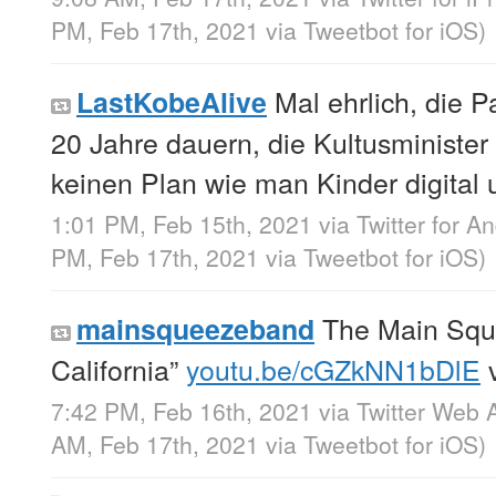
PM, Feb 17th, 2021
via
Tweetbot for iΟS
)
Mal ehrlich, die 
LastKobeAlive
20 Jahre dauern, die Kultusministe
keinen Plan wie man Kinder digital u
1:01 PM, Feb 15th, 2021
via
Twitter for A
PM, Feb 17th, 2021
via
Tweetbot for iΟS
)
The Main Sque
mainsqueezeband
California”
youtu.be/cGZkNN1bDlE
7:42 PM, Feb 16th, 2021
via
Twitter Web 
AM, Feb 17th, 2021
via
Tweetbot for iΟS
)