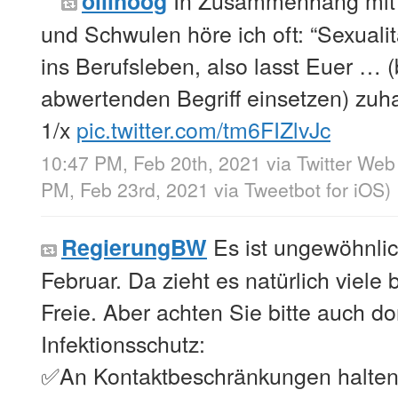
ollihoog
und Schwulen höre ich oft: “Sexualit
ins Berufsleben, also lasst Euer … 
abwertenden Begriff einsetzen) zu
1/x
pic.twitter.com/tm6FIZlvJc
10:47 PM, Feb 20th, 2021
via
Twitter Web
PM, Feb 23rd, 2021
via
Tweetbot for iΟS
)
Es ist ungewöhnli
RegierungBW
Februar. Da zieht es natürlich viele 
Freie. Aber achten Sie bitte auch do
Infektionsschutz:
✅An Kontaktbeschränkungen halte