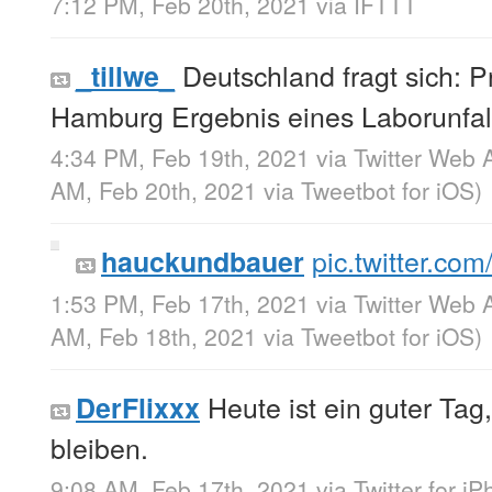
7:12 PM, Feb 20th, 2021
via
IFTTT
Deutschland fragt sich: P
_tillwe_
Hamburg Ergebnis eines Laborunfal
4:34 PM, Feb 19th, 2021
via
Twitter Web 
AM, Feb 20th, 2021
via
Tweetbot for iΟS
)
pic.twitter.c
hauckundbauer
1:53 PM, Feb 17th, 2021
via
Twitter Web 
AM, Feb 18th, 2021
via
Tweetbot for iΟS
)
Heute ist ein guter Tag,
DerFlixxx
bleiben.
9:08 AM, Feb 17th, 2021
via
Twitter for i