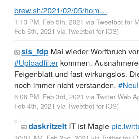
brew.sh/2021/02/05/hom…
1:13 PM, Feb 5th, 2021
via
Tweetbot for 
Feb 6th, 2021
via
Tweetbot for iΟS
)
Mal wieder Wortbruch vo
sls_fdp
#Uploadfilter
kommen. Ausnahmerege
Feigenblatt und fast wirkungslos. D
noch immer nicht verstanden.
#Neu
6:06 PM, Feb 3rd, 2021
via
Twitter Web A
Feb 4th, 2021
via
Tweetbot for iΟS
)
IT ist Magie
pic.twit
daskritzelt
10:01 AM, Feb 2nd, 2021
via
Twitter for i