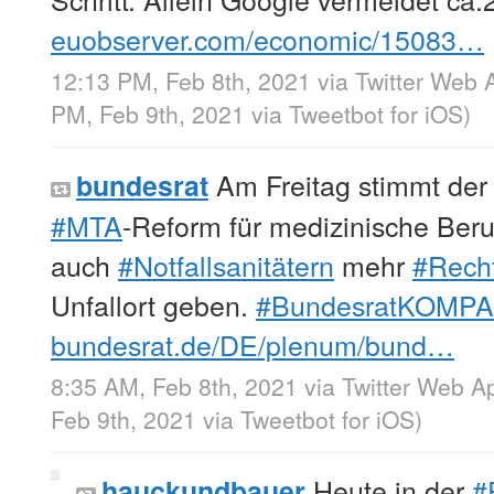
euobserver.com/economic/15083…
12:13 PM, Feb 8th, 2021
via
Twitter Web 
PM, Feb 9th, 2021
via
Tweetbot for iΟS
)
Am Freitag stimmt de
bundesrat
#MTA
-Reform für medizinische Beru
auch
#Notfallsanitätern
mehr
#Recht
Unfallort geben.
#BundesratKOMP
bundesrat.de/DE/plenum/bund…
8:35 AM, Feb 8th, 2021
via
Twitter Web A
Feb 9th, 2021
via
Tweetbot for iΟS
)
Heute in der
#
hauckundbauer