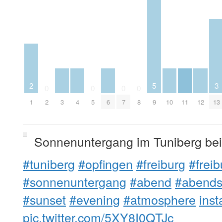
2
5
3
0
0
0
0
1
2
3
4
5
6
7
8
9
10
11
12
13
Sonnenuntergang im Tuniberg bei 
#tuniberg
#opfingen
#freiburg
#frei
#sonnenuntergang
#abend
#abend
#sunset
#evening
#atmosphere
ins
pic.twitter.com/5XY8I0QTJc