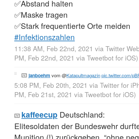
✅Abstand halten
✅Maske tragen
✅Stark frequentierte Orte meiden
#Infektionszahlen
11:38 AM, Feb 22nd, 2021
via
Twitter We
PM, Feb 22nd, 2021
via
Tweetbot for iΟS
)
janboehm
vom
@
Katapultmagazin
pic.twitter.com/
5:08 PM, Feb 20th, 2021
via
Twitter for i
PM, Feb 21st, 2021
via
Tweetbot for iΟS
)
Deutschland:
kaffeecup
Elitesoldaten der Bundeswehr durf
Munition (!) zurückgeben, “ohne ne