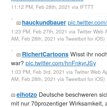
11:12 PM, Feb 28th, 2021
via
IFTTT
pic.twitter.c
hauckundbauer
1:23 PM, Feb 27th, 2021
via
Twitter Web 
AM, Feb 28th, 2021
via
Tweetbot for iΟS
)
Wisst ihr noc
RichertCartoons
war?
pic.twitter.com/hnFnkyrJSy
1:03 PM, Feb 3rd, 2021
via
Twitter Web A
AM, Feb 28th, 2021
via
Tweetbot for iΟS
)
Deutsche beschweren sich
elhotzo
mit nur 70prozentiger Wirksamkeit,