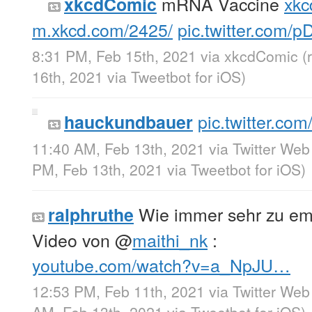
mRNA Vaccine
xkc
xkcdComic
m.xkcd.com/2425/
pic.twitter.com
8:31 PM, Feb 15th, 2021
via
xkcdComic
(
16th, 2021
via
Tweetbot for iΟS
)
pic.twitter.c
hauckundbauer
11:40 AM, Feb 13th, 2021
via
Twitter Web
PM, Feb 13th, 2021
via
Tweetbot for iΟS
)
Wie immer sehr zu em
ralphruthe
Video von
@
maithi_nk
:
youtube.com/watch?v=a_NpJU…
12:53 PM, Feb 11th, 2021
via
Twitter Web