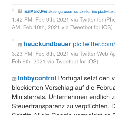
realMarcUwe
#kaengurucomics
#zeitonline
pic.twitt
1:42 PM, Feb 9th, 2021
via
Twitter for iP
AM, Feb 10th, 2021
via
Tweetbot for iΟS
)
pic.twitter.
hauckundbauer
3:23 PM, Feb 8th, 2021
via
Twitter Web A
Feb 9th, 2021
via
Tweetbot for iΟS
)
Portugal setzt den 
lobbycontrol
blockierten Vorschlag auf die Febr
Ministerrats, Unternehmen endlich zu
Steuertransparenz zu verpflichten. 
Schritt: Allein Google vermeidet ca.