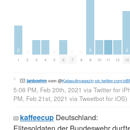
2
5
3
0
0
0
0
1
2
3
4
5
6
7
8
9
10
11
12
13
janboehm
vom
@
Katapultmagazin
pic.twitter.com/
5:08 PM, Feb 20th, 2021
via
Twitter for i
PM, Feb 21st, 2021
via
Tweetbot for iΟS
)
Deutschland:
kaffeecup
Elitesoldaten der Bundeswehr durf