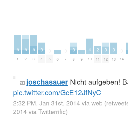
4
5
5
5
2
3
3
3
3
0
0
0
10
1
2
3
5
7
14
6
9
11
4
8
12
13
Nicht aufgeben! B
joschasauer
pic.twitter.com/GcE12JfNyC
2:32 PM, Jan 31st, 2014
via web
(retweet
2014
via
Twitterrific
)