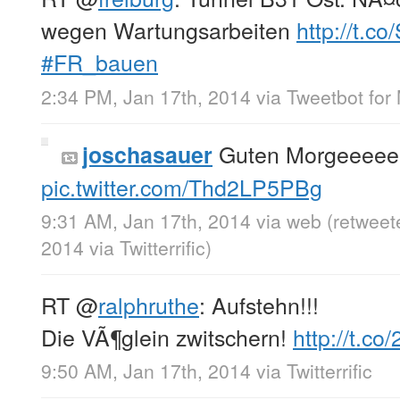
wegen Wartungsarbeiten
http://t.
#FR_bauen
2:34 PM, Jan 17th, 2014
via
Tweetbot for
Guten Morgeeeee
joschasauer
pic.twitter.com/Thd2LP5PBg
9:31 AM, Jan 17th, 2014
via web
(retweet
2014
via
Twitterrific
)
RT
@
ralphruthe
: Aufstehn!!!
Die VÃ¶glein zwitschern!
http://t.c
9:50 AM, Jan 17th, 2014
via
Twitterrific