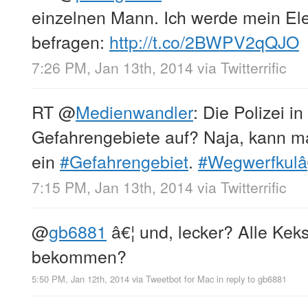
einzelnen Mann. Ich werde mein El
befragen:
http://t.co/2BWPV2qQJO
7:26 PM, Jan 13th, 2014
via
Twitterrific
RT
@
Medienwandler
: Die Polizei in
Gefahrengebiete auf? Naja, kann m
ein
#Gefahrengebiet
.
#Wegwerfkulâ
7:15 PM, Jan 13th, 2014
via
Twitterrific
@
gb6881
â€¦ und, lecker? Alle Ke
bekommen?
5:50 PM, Jan 12th, 2014
via
Tweetbot for Mac
in reply to gb6881