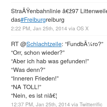
StraÃŸenbahnlinie â€ž97 Littenweil
das
#Freiburg
reiburg
2:22 PM, Jan 25th, 2014
via
OS X
RT
@
Schlachtzeile
: “FundbÃ¼ro?”
“Orr, schon wieder?”
“Aber ich hab was gefunden!”
“Was denn?”
“Inneren Frieden!”
“NA TOLL!”
“Nein, es ist niâ€¦
12:37 PM, Jan 25th, 2014
via
Twitterrific