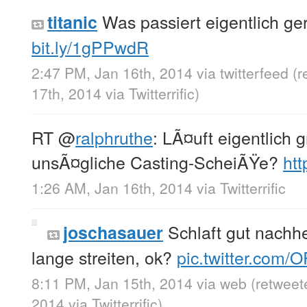
Was passiert eigentlich ge
titanic
bit.ly/1gPPwdR
2:47 PM, Jan 16th, 2014
via
twitterfeed
(r
17th, 2014
via
Twitterrific
)
RT
@
ralphruthe
: LÃ¤uft eigentlich 
unsÃ¤gliche Casting-ScheiÃŸe?
htt
1:26 AM, Jan 16th, 2014
via
Twitterrific
Schlaft gut nachhe
joschasauer
lange streiten, ok?
pic.twitter.com
8:11 PM, Jan 15th, 2014
via web
(retweet
2014
via
Twitterrific
)