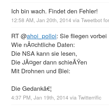
Ich bin wach. Findet den Fehler!
12:58 AM, Jan 20th, 2014
via
Tweetbot fo
RT
@
ahoi_polloi
: Sie fliegen vorbei
Wie nÃ¤chtliche Daten:
Die NSA kann sie lesen,
Die JÃ¤ger dann schieÃŸen
Mit Drohnen und Blei:
Die Gedankâ€¦
4:37 PM, Jan 19th, 2014
via
Twitterrific