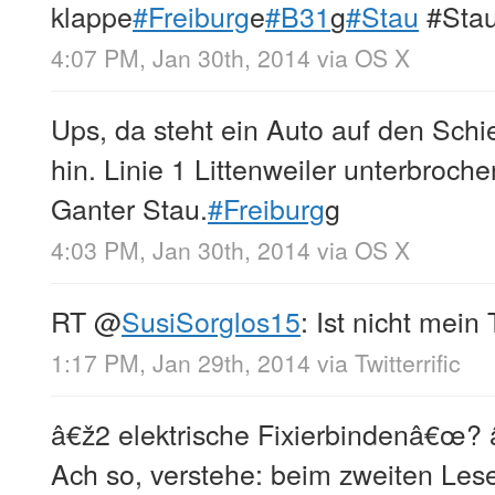
klappe
#Freiburg
e
#B31
g
#Stau
#Sta
4:07 PM, Jan 30th, 2014
via
OS X
Ups, da steht ein Auto auf den Schi
hin. Linie 1 Littenweiler unterbroche
Ganter Stau.
#Freiburg
g
4:03 PM, Jan 30th, 2014
via
OS X
RT
@
SusiSorglos15
: Ist nicht mein
1:17 PM, Jan 29th, 2014
via
Twitterrific
â€ž2 elektrische Fixierbindenâ€œ? 
Ach so, verstehe: beim zweiten Les