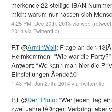
merkende 22-stellige IBAN-Nummer s
mich: warum nur hassen sich Mensc
4:25 PM, Dec 20th, 2013
via web
(retwee
2014
via
Twitterrific
)
RT
@
ArminWolf
: Frage an den 13j
Heimkommen: “Wie war die Party?”
Antwort: “Wo kann man hier die Pri
Einstellungen Ã¤ndeâ€¦
1:43 PM, Jan 27th, 2014
via
Twitterrific
RT
@
Der_Pluto
: “Wer jeden Tag ein
zwei Jahre lÃ¤nger. Verbringt aber vi