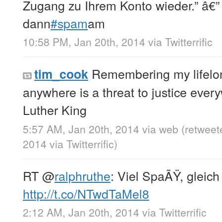
Zugang zu Ihrem Konto wieder.” â€”
dann
#spam
am
10:58 PM, Jan 20th, 2014
via
Twitterrific
Remembering my lifelong
tim_cook
anywhere is a threat to justice every
Luther King
5:57 AM, Jan 20th, 2014
via web
(retweet
2014
via
Twitterrific
)
RT
@
ralphruthe
: Viel SpaÃŸ, gleich
http://t.co/NTwdTaMel8
2:12 AM, Jan 20th, 2014
via
Twitterrific