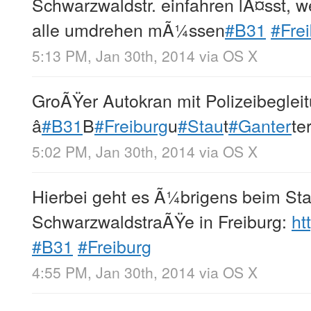
Schwarzwaldstr. einfahren lÃ¤sst, 
alle umdrehen mÃ¼ssen
#B31
#Fre
5:13 PM, Jan 30th, 2014
via
OS X
GroÃŸer Autokran mit Polizeibegleitu
â
#B31
B
#Freiburg
u
#Stau
t
#Ganter
te
5:02 PM, Jan 30th, 2014
via
OS X
Hierbei geht es Ã¼brigens beim Sta
SchwarzwaldstraÃŸe in Freiburg:
ht
#B31
#Freiburg
4:55 PM, Jan 30th, 2014
via
OS X