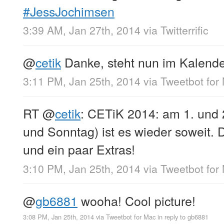
#JessJochimsen
3:39 AM, Jan 27th, 2014
via
Twitterrific
@
cetik
Danke, steht nun im Kalende
3:11 PM, Jan 25th, 2014
via
Tweetbot for
RT
@
cetik
: CETiK 2014: am 1. und
und Sonntag) ist es wieder soweit.
und ein paar Extras!
3:10 PM, Jan 25th, 2014
via
Tweetbot for
@
gb6881
wooha! Cool picture!
3:08 PM, Jan 25th, 2014
via
Tweetbot for Mac
in reply to gb6881