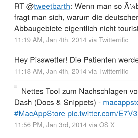
RT
@
tweetbarth
: Wenn man so Ã¼be
fragt man sich, warum die deutsche
Abbaugebiete eigentlich nicht touris
11:19 AM, Jan 4th, 2014
via
Twitterrific
Hey Pisswetter! Die Patienten werd
11:18 AM, Jan 4th, 2014
via
Twitterrific
Nettes Tool zum Nachschlagen v
Dash (Docs & Snippets) -
macappsto
#MacAppStore
pic.twitter.com/E7
11:56 PM, Jan 3rd, 2014
via
OS X