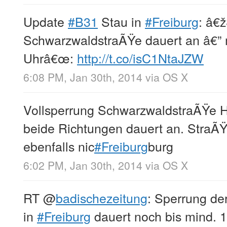
Update
#B31
Stau in
#Freiburg
: â€
SchwarzwaldstraÃŸe dauert an â€” 
Uhrâ€œ:
http://t.co/isC1NtaJZW
6:08 PM, Jan 30th, 2014
via
OS X
Vollsperrung SchwarzwaldstraÃŸe 
beide Richtungen dauert an. StraÃŸ
ebenfalls nic
#Freiburg
burg
6:02 PM, Jan 30th, 2014
via
OS X
RT
@
badischezeitung
: Sperrung d
in
#Freiburg
dauert noch bis mind. 1