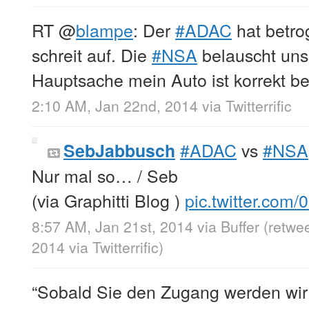
RT
@
blampe
: Der
#ADAC
hat betro
schreit auf. Die
#NSA
belauscht uns 
Hauptsache mein Auto ist korrekt b
2:10 AM, Jan 22nd, 2014
via
Twitterrific
#ADAC
vs
#NSA
SebJabbusch
Nur mal so… / Seb
(via Graphitti Blog )
pic.twitter.co
8:57 AM, Jan 21st, 2014
via
Buffer
(retwe
2014
via
Twitterrific
)
“Sobald Sie den Zugang werden w