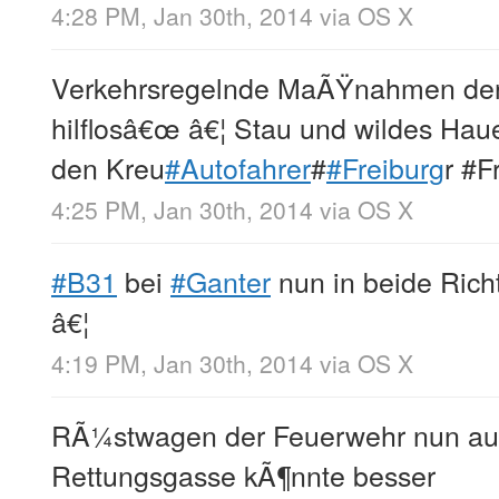
4:28 PM, Jan 30th, 2014
via
OS X
Verkehrsregelnde MaÃŸnahmen der 
hilflosâ€œ â€¦ Stau und wildes Hau
den Kreu
#Autofahrer
#
#Freiburg
r #F
4:25 PM, Jan 30th, 2014
via
OS X
#B31
bei
#Ganter
nun in beide Rich
â€¦
4:19 PM, Jan 30th, 2014
via
OS X
RÃ¼stwagen der Feuerwehr nun auc
Rettungsgasse kÃ¶nnte besser