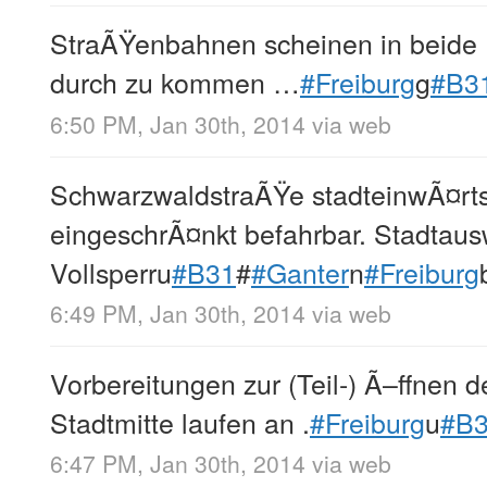
StraÃŸenbahnen scheinen in beide 
durch zu kommen …
#Freiburg
g
#B3
6:50 PM, Jan 30th, 2014
via web
SchwarzwaldstraÃŸe stadteinwÃ¤rts 
eingeschrÃ¤nkt befahrbar. Stadtaus
Vollsperru
#B31
#
#Ganter
n
#Freiburg
6:49 PM, Jan 30th, 2014
via web
Vorbereitungen zur (Teil-) Ã–ffnen d
Stadtmitte laufen an .
#Freiburg
u
#B
6:47 PM, Jan 30th, 2014
via web