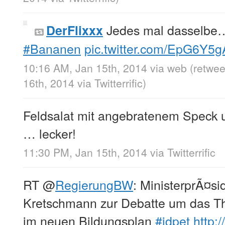
Jedes mal dasselb
DerFlixxx
#Bananen
pic.twitter.com/EpG6Y5
10:16 AM, Jan 15th, 2014
via web
(retwe
16th, 2014
via
Twitterrific
)
Feldsalat mit angebratenem Speck u
… lecker!
11:30 PM, Jan 15th, 2014
via
Twitterrific
RT
@
RegierungBW
: MinisterprÃ¤si
Kretschmann zur Debatte um das Th
im neuen Bildungsplan
#idpet
http:/