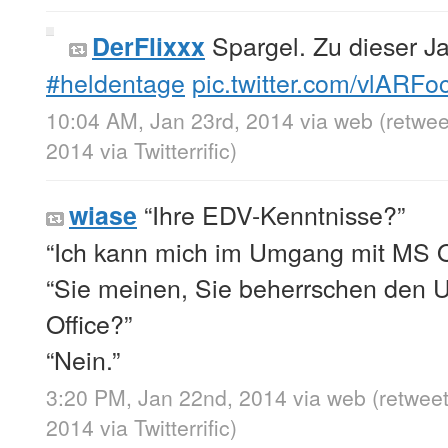
Spargel. Zu dieser J
DerFlixxx
#heldentage
pic.twitter.com/vlARF
10:04 AM, Jan 23rd, 2014
via web
(retwe
2014
via
Twitterrific
)
“Ihre EDV-Kenntnisse?”
wiase
“Ich kann mich im Umgang mit MS Of
“Sie meinen, Sie beherrschen den
Office?”
“Nein.”
3:20 PM, Jan 22nd, 2014
via web
(retwee
2014
via
Twitterrific
)