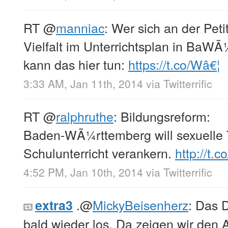
RT
@
manniac
: Wer sich an der Pet
Vielfalt im Unterrichtsplan in BaWÃ
kann das hier tun:
https://t.co/Wâ€¦
3:33 AM, Jan 11th, 2014
via
Twitterrific
RT
@
ralphruthe
: Bildungsreform:
Baden-WÃ¼rttemberg will sexuelle 
Schulunterricht verankern.
http://t.
4:52 PM, Jan 10th, 2014
via
Twitterrific
.
@
MickyBeisenherz
: Das 
extra3
bald wieder los. Da zeigen wir den A