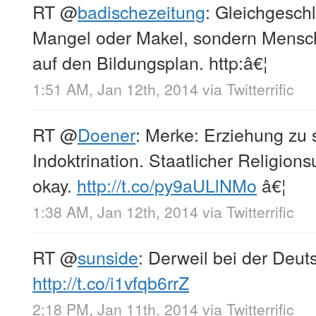
RT
@
badischezeitung
: Gleichgeschl
Mangel oder Makel, sondern Mensch
auf den Bildungsplan. http:â€¦
1:51 AM, Jan 12th, 2014
via
Twitterrific
RT
@
Doener
: Merke: Erziehung zu 
Indoktrination. Staatlicher Religionsu
okay.
http://t.co/py9aULlNMo
â€¦
1:38 AM, Jan 12th, 2014
via
Twitterrific
RT
@
sunside
: Derweil bei der Deut
http://t.co/i1vfqb6rrZ
2:18 PM, Jan 11th, 2014
via
Twitterrific