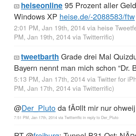
95 Prozent aller Gel
heiseonline
Windows XP
heise.de/-2088583/ftw
2:01 PM, Jan 19th, 2014
via
heise Tweetf
PM, Jan 19th, 2014
via
Twitterrific
)
Grade drei Mal Quizdu
tweetbarth
Bayern nennt man mich schon “Dr. B
5:13 PM, Jan 17th, 2014
via
Twitter for i
PM, Jan 17th, 2014
via
Twitterrific
)
@
Der_Pluto
da fÃ¤llt mir nur ohwei
7:51 PM, Jan 17th, 2014
via
Twitterrific
in reply to Der_Pluto
RT
@
freiburg
: Tunnel B31 Ost: NÃ¤