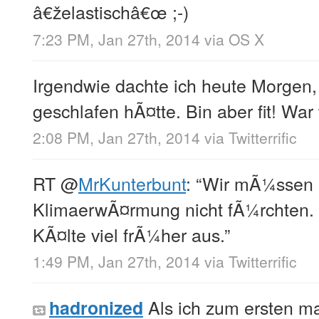
â€želastischâ€œ ;-)
7:23 PM, Jan 27th, 2014
via
OS X
Irgendwie dachte ich heute Morgen, 
geschlafen hÃ¤tte. Bin aber fit! Wa
2:08 PM, Jan 27th, 2014
via
Twitterrific
RT
@
MrKunterbunt
: “Wir mÃ¼ssen 
KlimaerwÃ¤rmung nicht fÃ¼rchten. U
KÃ¤lte viel frÃ¼her aus.”
1:49 PM, Jan 27th, 2014
via
Twitterrific
Als ich zum ersten ma
hadronized