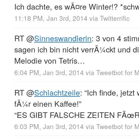
Ich dachte, es wÃ¤re Winter!? *schw
11:18 PM, Jan 3rd, 2014
via
Twitterrific
RT
@
Sinneswandlerin
: 3 von 4 st
sagen ich bin nicht verrÃ¼ckt und d
Melodie von Tetris…
6:04 PM, Jan 3rd, 2014
via
Tweetbot for 
RT
@
Schlachtzeile
: “Ich finde, jetz
fÃ¼r einen Kaffee!”
“ES GIBT FALSCHE ZEITEN FÃœR
6:03 PM, Jan 3rd, 2014
via
Tweetbot for 