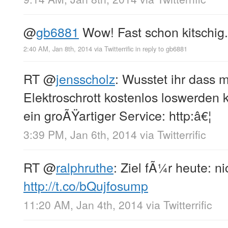
@
gb6881
Wow! Fast schon kitschig.
2:40 AM, Jan 8th, 2014
via
Twitterrific
in reply to gb6881
RT
@
jensscholz
: Wusstet ihr dass 
Elektroschrott kostenlos loswerden 
ein groÃŸartiger Service: http:â€¦
3:39 PM, Jan 6th, 2014
via
Twitterrific
RT
@
ralphruthe
: Ziel fÃ¼r heute: n
http://t.co/bQujfosump
11:20 AM, Jan 4th, 2014
via
Twitterrific