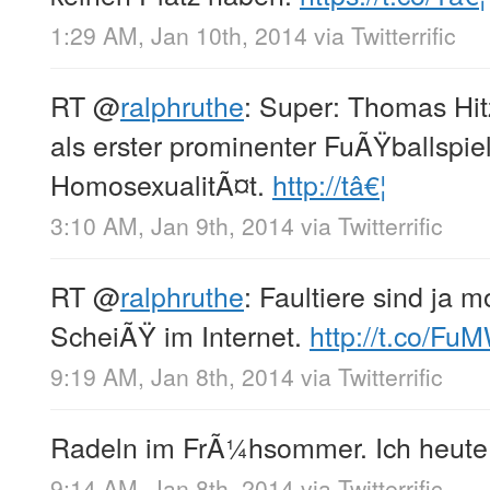
1:29 AM, Jan 10th, 2014
via
Twitterrific
RT
@
ralphruthe
: Super: Thomas Hit
als erster prominenter FuÃŸballspiel
HomosexualitÃ¤t.
http://tâ€¦
3:10 AM, Jan 9th, 2014
via
Twitterrific
RT
@
ralphruthe
: Faultiere sind ja
ScheiÃŸ im Internet.
http://t.co/F
9:19 AM, Jan 8th, 2014
via
Twitterrific
Radeln im FrÃ¼hsommer. Ich heute
9:14 AM, Jan 8th, 2014
via
Twitterrific