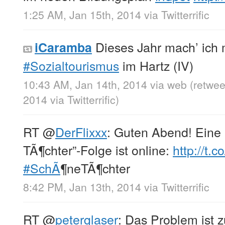
1:25 AM, Jan 15th, 2014
via
Twitterrific
Dieses Jahr mach’ ich
iCaramba
#Sozialtourismus
im Hartz (IV)
10:43 AM, Jan 14th, 2014
via web
(retwee
2014
via
Twitterrific
)
RT
@
DerFlixxx
: Guten Abend! Ein
TÃ¶chter”-Folge ist online:
http://t.
#SchÃ
¶neTÃ¶chter
8:42 PM, Jan 13th, 2014
via
Twitterrific
RT
@
peterglaser
: Das Problem ist 