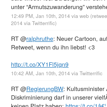
unter “Armutszuwanderung” versteh
12:49 PM, Jan 10th, 2014
via web
(retwee
2014
via
Twitterrific
)
RT
@
ralphruthe
: Neuer Cartoon, auf
Retweet, wenn du ihn liebst! <3
http://t.co/XY1Fl5jqn9
10:42 AM, Jan 10th, 2014
via
Twitterrific
RT
@
RegierungBW
: Kultusminister
Diskriminierung darf in unserer viel
keinen Platz haben:
https://t.co/1â€¦