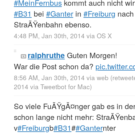
#MeinFernbus
kommt auch nicht wirk
#B31
bei
#Ganter
in
#Freiburg
nach 
StraÃŸenbahn ebenso.
4:48 PM, Jan 30th, 2014
via
OS X
Guten Morgen!
ralphruthe
War die Post schon da?
pic.twitter
8:56 AM, Jan 30th, 2014
via web
(retweet
2014
via
Tweetbot for Mac
)
So viele FuÃŸgÃ¤nger gab es in de
schon lange nicht mehr: StraÃŸenba
v
#Freiburg
b
#B31
#
#Ganter
nter