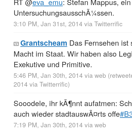
RT
@
eva_emu
: Stefan Mappus, ein 
UntersuchungsausschÃ¼ssen.
3:10 PM, Jan 31st, 2014
via
Twitterrific
Das Fernsehen ist s
Grantscheam
Macht im Staat. Wir haben also Legis
Exekutive und Primitive.
5:46 PM, Jan 30th, 2014
via web
(retweet
2014
via
Twitterrific
)
Sooodele, ihr kÃ¶nnt aufatmen: Sch
auch wieder stadtauswÃ¤rts offe
#B
7:19 PM, Jan 30th, 2014
via web