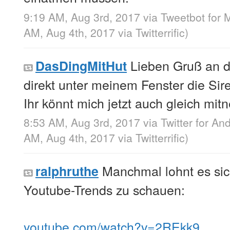
9:19 AM, Aug 3rd, 2017
via
Tweetbot for 
AM, Aug 4th, 2017
via
Twitterrific
)
Lieben Gruß an 
DasDingMitHut
direkt unter meinem Fenster die Sir
Ihr könnt mich jetzt auch gleich mi
8:53 AM, Aug 3rd, 2017
via
Twitter for An
AM, Aug 4th, 2017
via
Twitterrific
)
Manchmal lohnt es sich
ralphruthe
Youtube-Trends zu schauen:
youtube.com/watch?v=2REkk9…