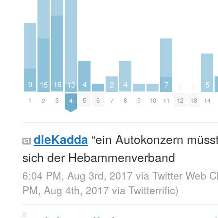
4
4
9
16
13
5
2
15
7
0
0
5
8
1
6
9
10
3
12
13
4
14
7
2
11
“ein Autokonzern müsst
dieKadda
sich der Hebammenverband
6:04 PM, Aug 3rd, 2017
via
Twitter Web Cl
PM, Aug 4th, 2017
via
Twitterrific
)