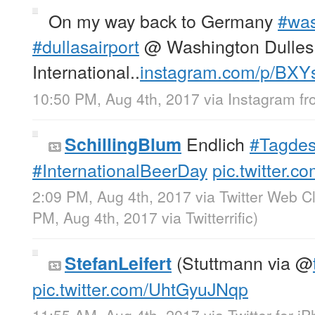
On my way back to Germany
#was
#dullasairport
@ Washington Dulles
International..
instagram.com/p/BXY
10:50 PM, Aug 4th, 2017
via
Instagram
f
Endlich
#Tagdes
SchillingBlum
#InternationalBeerDay
pic.twitter
2:09 PM, Aug 4th, 2017
via
Twitter Web Cl
PM, Aug 4th, 2017
via
Twitterrific
)
(Stuttmann via
@
StefanLeifert
pic.twitter.com/UhtGyuJNqp
11:55 AM, Aug 4th, 2017
via
Twitter for i