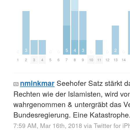
3
5
4
3
2
0
0
0
0
0
0
1
2
3
4
5
6
7
8
9
10
11
12
13
14
Seehofer Satz stärkt da
nminkmar
Rechten wie der Islamisten, wird v
wahrgenommen & untergräbt das Ver
Bundesregierung. Eine Katastrophe
7:59 AM, Mar 16th, 2018
via
Twitter for i