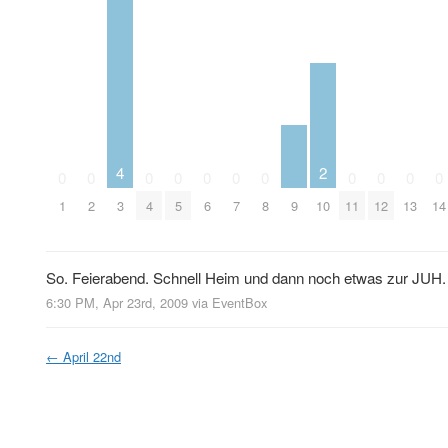
4
2
0
0
0
0
0
0
0
0
0
0
0
9
1
2
3
4
5
6
7
8
10
11
12
13
14
So. Feierabend. Schnell Heim und dann noch etwas zur JUH.
6:30 PM, Apr 23rd, 2009
via
EventBox
←
April 22nd