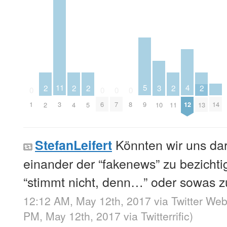
5
4
11
3
2
2
2
2
2
0
0
0
0
9
14
12
1
3
6
7
8
10
2
4
5
11
13
Könnten wir uns dara
StefanLeifert
einander der “fakenews” zu bezichti
“stimmt nicht, denn…” oder sowas 
12:12 AM, May 12th, 2017
via
Twitter Web
PM, May 12th, 2017
via
Twitterrific
)