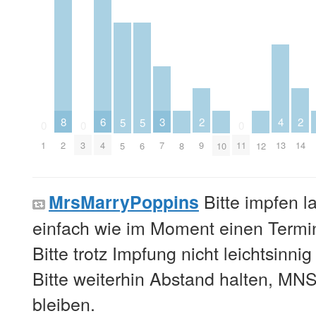
6
2
2
3
8
4
5
5
0
0
0
4
9
14
7
1
2
3
11
13
5
6
8
10
12
Bitte impfen l
MrsMarryPoppins
einfach wie im Moment einen Term
Bitte trotz Impfung nicht leichtsinni
Bitte weiterhin Abstand halten, MNS
bleiben.