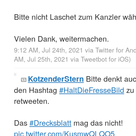
Bitte nicht Laschet zum Kanzler wäh
Vielen Dank, weitermachen.
9:12 AM, Jul 24th, 2021
via
Twitter for An
AM, Jul 25th, 2021
via
Tweetbot for iΟS
)
Bitte denkt auc
KotzenderStern
den Hashtag
#HaltDieFresseBild
zu 
retweeten.
Das
#Drecksblatt
mag das nicht!
pic.twitter.com/KusmwQLQO5