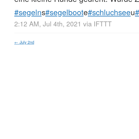
#segeln
s
#segelboot
e
#schluchsee
u
#
2:12 AM, Jul 4th, 2021
via
IFTTT
←
July 2nd