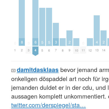
6
2
2
3
8
4
5
5
0
0
0
4
9
14
7
1
2
3
11
13
5
6
8
10
12
bevor jemand armi
damitdasklaas
onkeligen döspaddel art noch für irg
jemanden duldet er in der cdu, und 
aussagen komplett unkommentiert. 
twitter.com/derspiegel/sta…