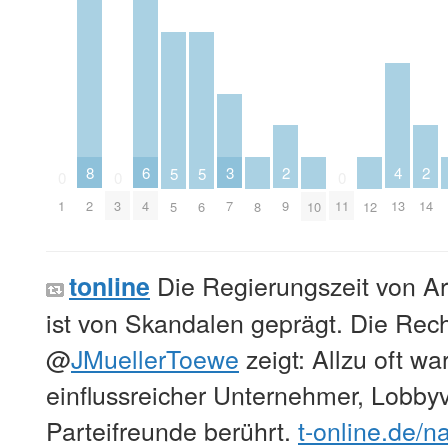
6
2
2
3
8
4
5
5
0
0
0
4
9
14
7
1
2
3
11
13
5
6
8
10
12
Die Regierungszeit von A
tonline
ist von Skandalen geprägt. Die Rec
@
JMuellerToewe
zeigt: Allzu oft wa
einflussreicher Unternehmer, Lobb
Parteifreunde berührt.
t-online.de/n