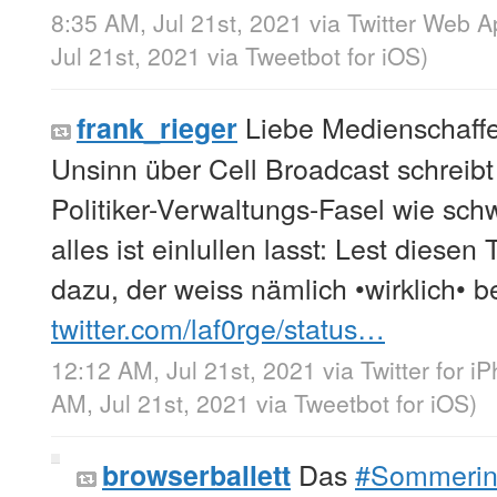
8:35 AM, Jul 21st, 2021
via
Twitter Web A
Jul 21st, 2021
via
Tweetbot for iΟS
)
Liebe Medienschaffen
frank_rieger
Unsinn über Cell Broadcast schreib
Politiker-Verwaltungs-Fasel wie sch
alles ist einlullen lasst: Lest diesen
dazu, der weiss nämlich •wirklich• b
twitter.com/laf0rge/status…
12:12 AM, Jul 21st, 2021
via
Twitter for i
AM, Jul 21st, 2021
via
Tweetbot for iΟS
)
Das
#Sommerin
browserballett