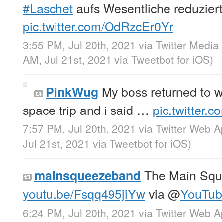
#Laschet
aufs Wesentliche reduziert
pic.twitter.com/OdRzcEr0Yr
3:55 PM, Jul 20th, 2021
via
Twitter Media
AM, Jul 21st, 2021
via
Tweetbot for iΟS
)
My boss returned to w
PinkWug
space trip and i said …
pic.twitter.
7:57 PM, Jul 20th, 2021
via
Twitter Web 
Jul 21st, 2021
via
Tweetbot for iΟS
)
The Main Sque
mainsqueezeband
youtu.be/Fsqq495jiYw
via
@
YouTub
6:24 PM, Jul 20th, 2021
via
Twitter Web 