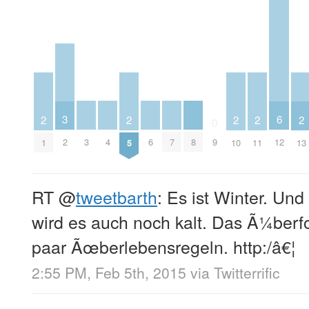
3
6
2
2
2
2
2
0
3
4
6
7
8
2
9
12
1
5
10
11
13
RT
@
tweetbarth
: Es ist Winter. Und
wird es auch noch kalt. Das Ã¼berfor
paar Ãœberlebensregeln. http:/â€¦
2:55 PM, Feb 5th, 2015
via
Twitterrific