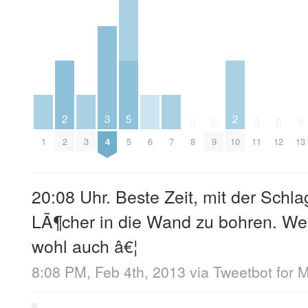
2
3
5
2
0
0
0
0
0
1
2
3
4
5
6
7
8
9
10
11
12
13
20:08 Uhr. Beste Zeit, mit der Sch
LÃ¶cher in die Wand zu bohren. W
wohl auch â€¦
8:08 PM, Feb 4th, 2013
via
Tweetbot for 