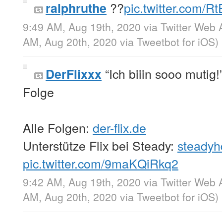
??
pic.twitter.com/R
ralphruthe
9:49 AM, Aug 19th, 2020
via
Twitter Web 
AM, Aug 20th, 2020
via
Tweetbot for iΟS
)
“Ich biiin sooo mutig
DerFlixxx
Folge
Alle Folgen:
der-flix.de
Unterstütze Flix bei Steady:
steadyh
pic.twitter.com/9maKQiRkq2
9:42 AM, Aug 19th, 2020
via
Twitter Web 
AM, Aug 20th, 2020
via
Tweetbot for iΟS
)