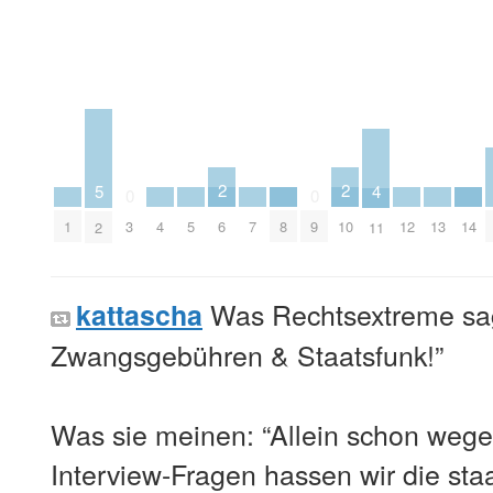
2
2
5
4
0
0
6
10
1
4
5
7
8
12
13
14
3
9
2
11
Was Rechtsextreme sa
kattascha
Zwangsgebühren & Staatsfunk!”
Was sie meinen: “Allein schon we
Interview-Fragen hassen wir die staa