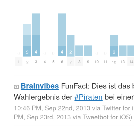
4
4
3
2
2
0
0
0
0
0
8
9
13
14
3
6
1
4
5
10
11
2
7
12
FunFact: Dies ist das 
Brainvibes
Wahlergebnis der
#Piraten
bei eine
10:46 PM, Sep 22nd, 2013
via
Twitter for
PM, Sep 23rd, 2013
via
Tweetbot for iOS
)