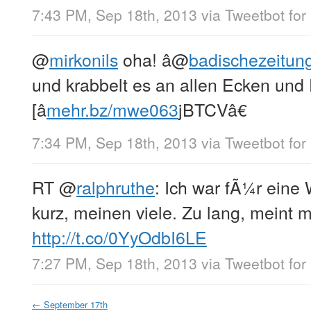
7:43 PM, Sep 18th, 2013
via
Tweetbot for
@
mirkonils
oha! â
@
badischezeitun
und krabbelt es an allen Ecken un
[â
mehr.bz/mwe063
jBTCVâ€
7:34 PM, Sep 18th, 2013
via
Tweetbot for
RT
@
ralphruthe
: Ich war fÃ¼r eine
kurz, meinen viele. Zu lang, meint 
http://t.co/0YyOdbI6LE
7:27 PM, Sep 18th, 2013
via
Tweetbot for
←
September 17th