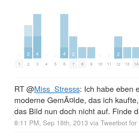
4
4
3
2
2
0
0
0
0
0
8
9
13
14
3
6
1
4
5
10
11
2
7
12
RT
@
Miss_Stresss
: Ich habe eben 
moderne GemÃ¤lde, das ich kaufte,
das Bild nun doch nicht auf. Finde 
8:11 PM, Sep 18th, 2013
via
Tweetbot for