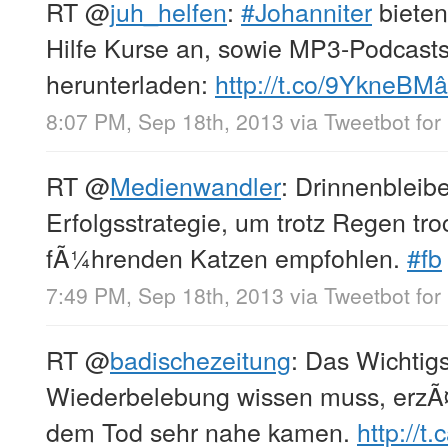
RT
@
juh_helfen
:
#Johanniter
bieten
Hilfe Kurse an, sowie MP3-Podcas
herunterladen:
http://t.co/9YkneB
8:07 PM, Sep 18th, 2013
via
Tweetbot for
RT
@
Medienwandler
: Drinnenbleib
Erfolgsstrategie, um trotz Regen tr
fÃ¼hrenden Katzen empfohlen.
#fb
7:49 PM, Sep 18th, 2013
via
Tweetbot for
RT
@
badischezeitung
: Das Wichti
Wiederbelebung wissen muss, erzÃ¤
dem Tod sehr nahe kamen.
http://t.