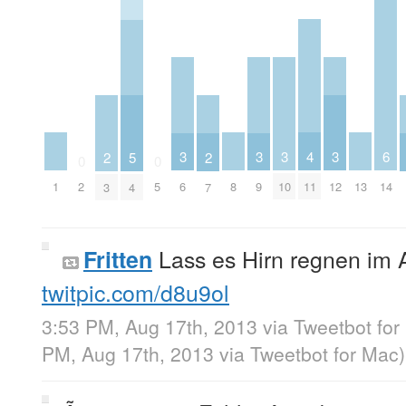
4
3
3
3
3
6
2
5
2
0
0
1
8
11
13
2
5
6
9
10
12
14
3
4
7
Lass es Hirn regnen im A
Fritten
twitpic.com/d8u9ol
3:53 PM, Aug 17th, 2013
via
Tweetbot for
PM, Aug 17th, 2013
via
Tweetbot for Mac
)