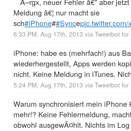
Ã–rgx, neuer Fehler â€” aber jetz
Meldung â€¦ nur macht sie
sch
#iPhone
#
#Sync
e
pic.twitter.co
6:33 PM, Aug 17th, 2013
via
Tweetbot for
iPhone: habe es (mehrfach!) aus B
wiederhergestellt, Apps werden kopi
nicht. Keine Meldung in iTunes. Nicht
5:24 PM, Aug 17th, 2013
via
Tweetbot for
Warum synchronisiert mein iPhone k
mehr!? Keine Fehlermeldung, macht 
obwohl ausgewÃ¤hlt. Nichts im Log 