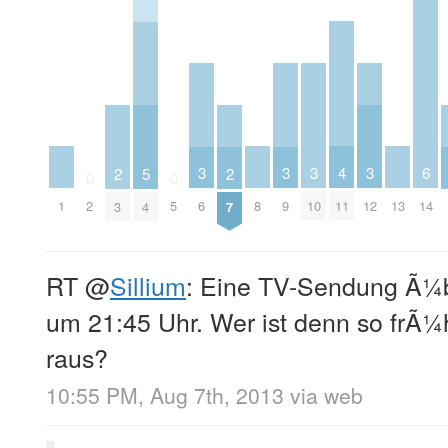
4
3
3
3
3
6
2
5
2
0
0
1
8
11
13
2
5
6
9
10
12
14
3
4
7
RT
@
Sillium
: Eine TV-Sendung Ã¼b
um 21:45 Uhr. Wer ist denn so fr
raus?
10:55 PM, Aug 7th, 2013
via web