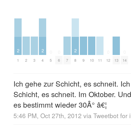
2
2
2
0
0
0
0
2
3
7
9
10
11
13
1
4
5
6
8
12
14
Ich gehe zur Schicht, es schneit. I
Schicht, es schneit. Im Oktober. U
es bestimmt wieder 30Â° â€¦
5:46 PM, Oct 27th, 2012
via
Tweetbot for 