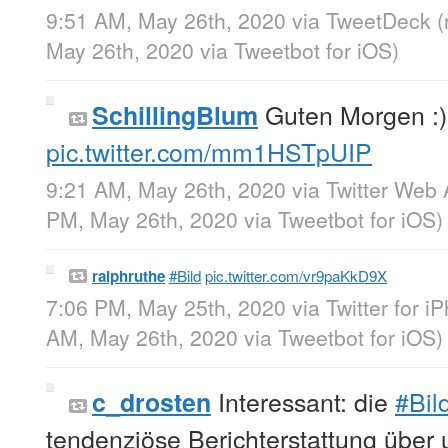
9:51 AM, May 26th, 2020
via
TweetDeck
(
May 26th, 2020
via
Tweetbot for iΟS
)
Guten Morgen :
SchillingBlum
pic.twitter.com/mm1HSTpUIP
9:21 AM, May 26th, 2020
via
Twitter Web
PM, May 26th, 2020
via
Tweetbot for iΟS
)
ralphruthe
#Bild
pic.twitter.com/vr9paKkD9X
7:06 PM, May 25th, 2020
via
Twitter for i
AM, May 26th, 2020
via
Tweetbot for iΟS
)
Interessant: die
#Bil
c_drosten
tendenziöse Berichterstattung über 