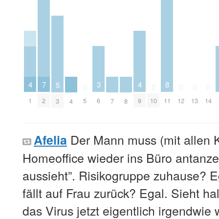
7
3
4
4
8
5
0
0
0
0
0
2
6
1
5
9
10
11
12
13
14
3
4
7
8
Der Mann muss (mit allen 
Afelia
Homeoffice wieder ins Büro antanzen
aussieht”. Risikogruppe zuhause? E
fällt auf Frau zurück? Egal. Sieht hal
das Virus jetzt eigentlich irgendwi