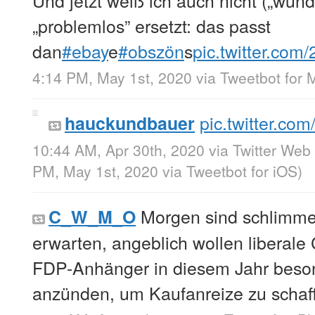
„problemlos” ersetzt: das passt
dan
#ebay
e
#obszön
s
pic.twitter.co
4:14 PM, May 1st, 2020
via
Tweetbot for 
pic.twitter.
hauckundbauer
10:44 AM, Apr 30th, 2020
via
Twitter Web
PM, May 1st, 2020
via
Tweetbot for iΟS
)
Morgen sind schlimme
C_W_M_O
erwarten, angeblich wollen liberale
FDP-Anhänger in diesem Jahr beson
anzünden, um Kaufanreize zu schaf