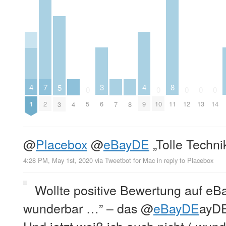
7
3
4
4
8
5
0
0
0
0
0
2
6
1
5
9
10
11
12
13
14
3
4
7
8
@
Placebox
@
eBayDE
„Tolle Techni
4:28 PM, May 1st, 2020
via
Tweetbot for Mac
in reply to Placebox
Wollte positive Bewertung auf eBa
wunderbar …” – das
@
eBayDE
ayDE
Und jetzt weiß ich auch nicht („wun