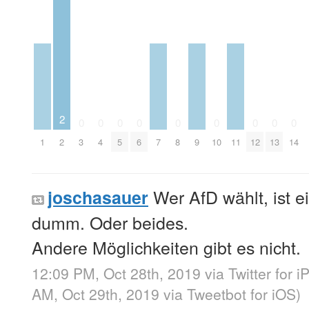
2
0
0
0
0
0
0
0
0
0
1
2
3
4
5
6
7
8
9
10
11
12
13
14
Wer AfD wählt, ist e
joschasauer
dumm. Oder beides.
Andere Möglichkeiten gibt es nicht.
12:09 PM, Oct 28th, 2019
via
Twitter for 
AM, Oct 29th, 2019
via
Tweetbot for iΟS
)