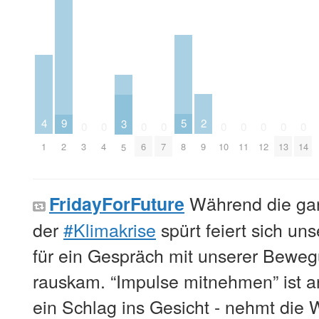
2
5
9
4
3
0
0
0
0
0
0
0
0
0
9
8
2
3
4
6
7
10
11
12
13
14
1
5
Während die gan
FridayForFuture
der
#Klimakrise
spürt feiert sich un
für ein Gespräch mit unserer Beweg
rauskam. “Impulse mitnehmen” ist a
ein Schlag ins Gesicht - nehmt die 