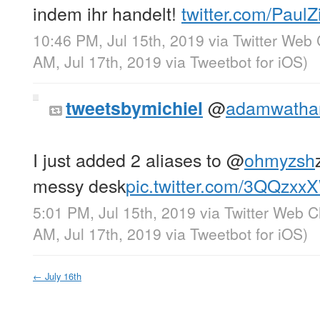
indem ihr handelt!
twitter.com/Paul
10:46 PM, Jul 15th, 2019
via
Twitter Web 
AM, Jul 17th, 2019
via
Tweetbot for iΟS
)
@
adamwatha
tweetsbymichiel
I just added 2 aliases to
@
ohmyzsh
messy desk
pic.twitter.com/3QQzx
5:01 PM, Jul 15th, 2019
via
Twitter Web Cl
AM, Jul 17th, 2019
via
Tweetbot for iΟS
)
←
July 16th