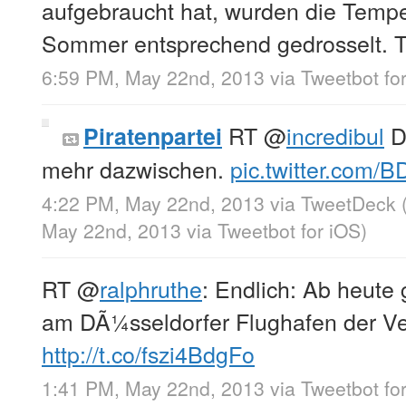
aufgebraucht hat, wurden die Temp
Sommer entsprechend gedrosselt. T
6:59 PM, May 22nd, 2013
via
Tweetbot fo
RT
@
incredibul
D
Piratenpartei
mehr dazwischen.
pic.twitter.com/
4:22 PM, May 22nd, 2013
via
TweetDeck
May 22nd, 2013
via
Tweetbot for iOS
)
RT
@
ralphruthe
: Endlich: Ab heute 
am DÃ¼sseldorfer Flughafen der Ve
http://t.co/fszi4BdgFo
1:41 PM, May 22nd, 2013
via
Tweetbot fo