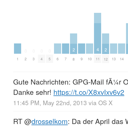
4
2
2
0
0
0
0
1
6
7
9
10
13
14
11
2
3
4
5
8
12
Gute Nachrichten: GPG-Mail fÃ¼r O
Danke sehr!
https://t.co/X8xvIxv6v2
11:45 PM, May 22nd, 2013
via
OS X
RT
@
drosselkom
: Da der April da