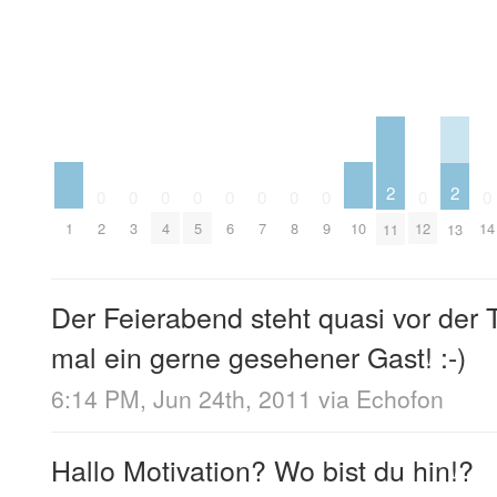
2
2
0
0
0
0
0
0
0
0
0
0
1
10
2
3
4
5
6
7
8
9
12
14
11
13
Der Feierabend steht quasi vor der 
mal ein gerne gesehener Gast! :-)
6:14 PM, Jun 24th, 2011
via
Echofon
Hallo Motivation? Wo bist du hin!?