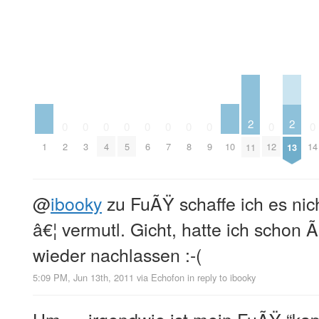
2
2
0
0
0
0
0
0
0
0
0
0
1
10
2
3
4
5
6
7
8
9
12
14
11
13
@
ibooky
zu FuÃŸ schaffe ich es nic
â€¦ vermutl. Gicht, hatte ich schon 
wieder nachlassen :-(
5:09 PM, Jun 13th, 2011
via
Echofon
in reply to ibooky
Hm … irgendwie ist mein FuÃŸ “kapu