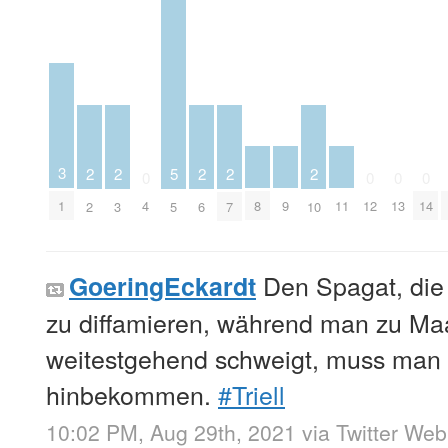
3
2
2
5
2
2
2
0
0
0
0
8
9
11
1
4
12
13
14
2
3
5
6
7
10
Den Spagat, die 
GoeringEckardt
zu diffamieren, während man zu Ma
weitestgehend schweigt, muss man 
hinbekommen.
#Triell
10:02 PM, Aug 29th, 2021
via
Twitter We