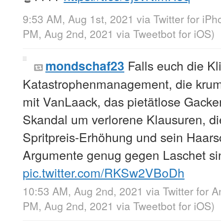
9:53 AM, Aug 1st, 2021
via
Twitter for iP
PM, Aug 2nd, 2021
via
Tweetbot for iΟS
)
Falls euch die Kl
mondschaf23
Katastrophenmanagement, die krum
mit VanLaack, das pietätlose Gacker
Skandal um verlorene Klausuren, d
Spritpreis-Erhöhung und sein Haarsc
Argumente genug gegen Laschet si
pic.twitter.com/RKSw2VBoDh
10:53 AM, Aug 2nd, 2021
via
Twitter for 
PM, Aug 2nd, 2021
via
Tweetbot for iΟS
)