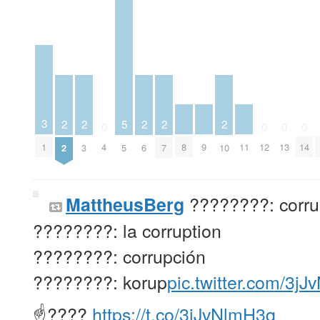
3
2
2
5
2
2
2
0
0
0
0
8
9
11
1
4
12
13
14
2
3
5
6
7
10
????????: corru
MattheusBerg
????????: la corruption
????????: corrupción
????????: korup
pic.twitter.com/3j
☝????
https://t.co/3jJvNlmH3q