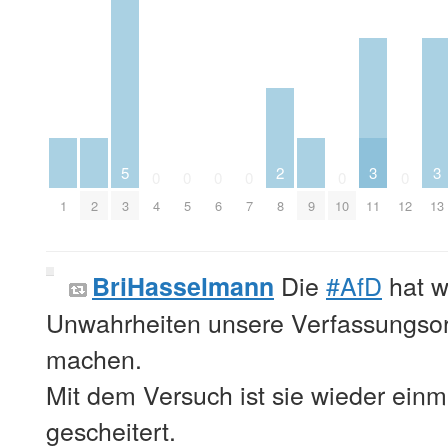
5
2
3
3
0
0
0
0
0
0
1
2
3
4
5
6
7
8
9
10
11
12
13
Die
#AfD
hat w
BriHasselmann
Unwahrheiten unsere Verfassungsor
machen.
Mit dem Versuch ist sie wieder ein
gescheitert.