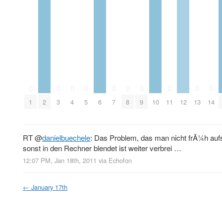
0
0
0
0
0
0
0
0
0
0
1
2
3
4
5
6
7
8
9
10
11
12
13
14
RT
@
danielbuechele
: Das Problem, das man nicht frÃ¼h auf
sonst in den Rechner blendet ist weiter verbrei …
12:07 PM, Jan 18th, 2011
via
Echofon
←
January 17th