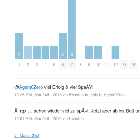
6
2
2
0
0
0
0
2
3
4
5
9
10
12
7
8
11
13
14
1
6
@
Agent0Zero
viel Erfolg & viel SpaÃŸ!
12:26 PM, Mar 24th, 2010
via
Echofon
in reply to Agent0Zero
Ã–rgx … schon wieder viel zu spÃ¤t. Jetzt aber ab ins Bett und
12:51 AM, Mar 24th, 2010
via
Echofon
←
March 21st